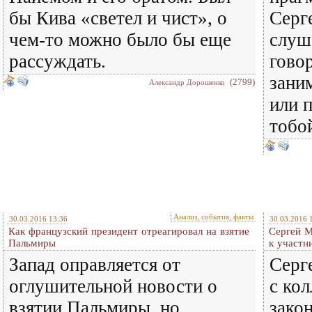
бы Кива «светел и чист», о
Серг
чем-то можно было бы еще
слуша
рассуждать.
говор
зани
(2799)
Александр Дорошенко
или 
тобо
Анализ, события, факты
30.03.2016 13:36
30.03.2016 
Как французский президент отреагировал на взятие
Сергей М
Пальмиры
к участн
Запад оправляется от
Серг
оглушительной новости о
с ко
взятии Пальмиры, но
зако