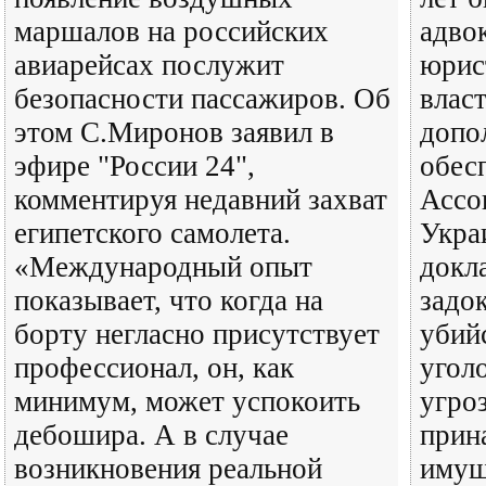
маршалов на российских
адвок
авиарейсах послужит
юрис
безопасности пассажиров. Об
влас
этом С.Миронов заявил в
допо
эфире "России 24",
обес
комментируя недавний захват
Ассо
египетского самолета.
Укра
«Международный опыт
докл
показывает, что когда на
задо
борту негласно присутствует
убий
профессионал, он, как
угол
минимум, может успокоить
угро
дебошира. А в случае
прин
возникновения реальной
имущ