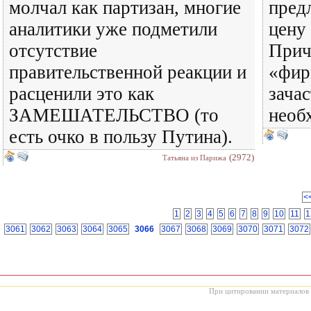
молчал как партизан, многие
пред
аналитики уже подметили
цену 
отсутствие
Прич
правительственной реакции и
«фир
расценили это как
зача
ЗАМЕШАТЕЛЬСТВО (то
необ
есть очко в пользу Путина).
(2972)
Татьяна из Парижа
<
1
2
3
4
5
6
7
8
9
10
11
1
3061
3062
3063
3064
3065
3066
3067
3068
3069
3070
3071
3072
При цитировании материалов с