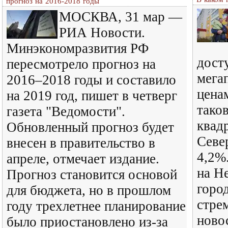
прогноз на 2016-2018 годы
МОСКВА, 31 мар —
РИА Новости.
Минэкономразвития РФ
дост
пересмотрело прогноз на
мега
2016–2018 годы и составило
цена
на 2019 год, пишет в четверг
таков
газета "Ведомости".
квад
Обновленный прогноз будет
Севе
внесен в правительство в
4,2%
апреле, отмечает издание.
на Н
Прогноз становится основой
горо
для бюджета, но в прошлом
стре
году трехлетнее планирование
ново
было приостановлено из-за