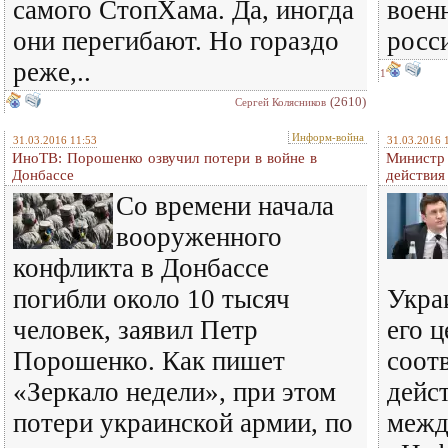
самого СтопХама. Да, иногда
воен
они перегибают. Но гораздо
росси
реже,..
1
(2610)
Сергей Колясников
Информ-война
31.03.2016 11:53
31.03.2016 
ИноТВ: Порошенко озвучил потери в войне в
Министр 
Донбассе
действия
Со времени начала
вооруженного
конфликта в Донбассе
погибли около 10 тысяч
Украи
человек, заявил Петр
его 
Порошенко. Как пишет
соот
«Зеркало недели», при этом
дейс
потери украинской армии, по
межд