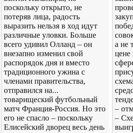
поскольку открыто, не
пров
потеряв лица, радость
заку
выразить нельзя в ход идут
побе
различные уловки. Больше
сово
всего удивил Олланд – он
а не
внезапно изменил свой
цене 
распорядок дня и вместо
сфер
традиционного ужина с
прис
членами правительства,
схем
отправился на...
сред
товарищеский футбольный
тенд
матч Франция-Россия. Но это
– от
его не спасло – поскольку
– Сх
Елисейский дворец весь день
выиг