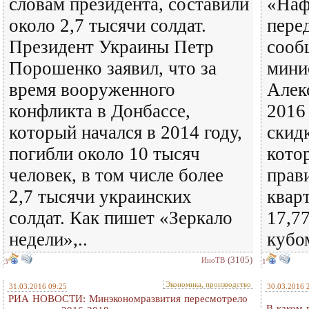
словам президента, составили
«Наф
около 2,7 тысячи солдат.
пере
Президент Украины Петр
сооб
Порошенко заявил, что за
мини
время вооруженного
Алек
конфликта в Донбассе,
2016 
который начался в 2014 году,
скидк
погибли около 10 тысяч
кото
человек, в том числе более
прав
2,7 тысячи украинских
кварт
солдат. Как пишет «Зеркало
17,7
недели»,..
кубо
(3105)
ИноТВ
3
1
Экономика, производство
31.03.2016 09:25
30.03.2016 
РИА НОВОСТИ: Минэкономразвития пересмотрело
В каком 