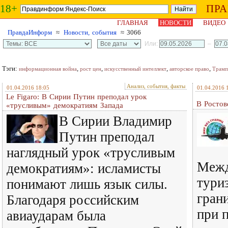
18+
ПР
ГЛАВНАЯ
НОВОСТИ
ВИДЕО
ПравдаИнформ
≈
Новости, события
≈ 3066
Или:
–
Тэги:
,
,
,
,
информационная война
рост цен
искусственный интеллект
авторское право
Трамп
Анализ, события, факты
01.04.2016 18:05
01.04.2016 
Le Figaro: В Сирии Путин преподал урок
В Ростов
«трусливым» демократиям Запада
В Сирии Владимир
Путин преподал
наглядный урок «трусливым
Межд
демократиям»: исламисты
тури
понимают лишь язык силы.
гран
Благодаря российским
при 
авиаударам была