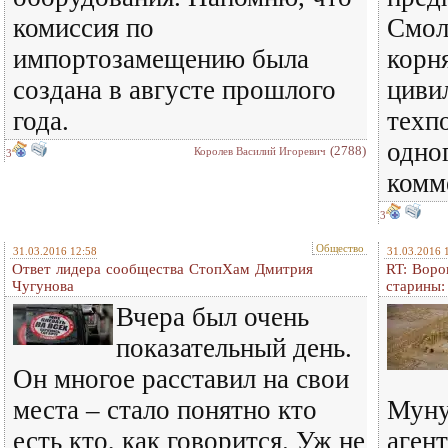
комиссия по
Смол
импортозамещению была
корн
создана в августе прошлого
циви
года.
техп
одно
(2788)
Королев Василий Игоревич
3
комм
3
Общество
31.03.2016 12:58
31.03.2016 
Ответ лидера сообщества СтопХам Дмитрия
RT: Воро
Чугунова
старины:
Вчера был очень
показательный день.
Он многое расставил на свои
места – стало понятно кто
Муну
есть кто, как говорится. Уж не
аген