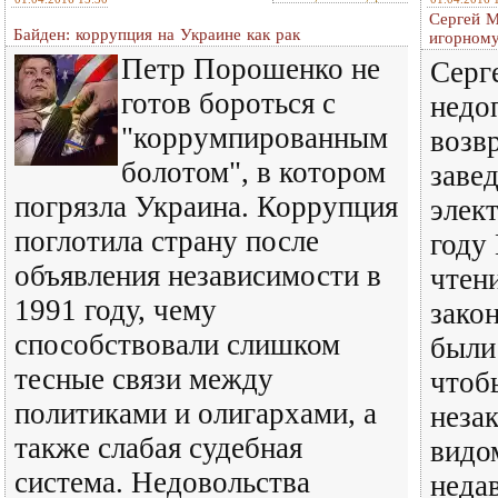
Сергей М
Байден: коррупция на Украине как рак
игорному
Петр Порошенко не
Серг
готов бороться с
недо
"коррумпированным
возв
болотом", в котором
заве
погрязла Украина. Коррупция
элек
поглотила страну после
году
объявления независимости в
чтен
1991 году, чему
зако
способствовали слишком
были
тесные связи между
чтоб
политиками и олигархами, а
неза
также слабая судебная
видо
система. Недовольства
неда