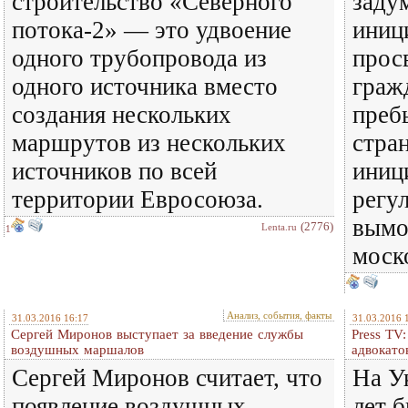
строительство «Северного
заду
потока-2» — это удвоение
иниц
одного трубопровода из
прос
одного источника вместо
граж
создания нескольких
преб
маршрутов из нескольких
стра
источников по всей
иниц
территории Евросоюза.
регу
вымо
(2776)
Lenta.ru
1
моск
Анализ, события, факты
31.03.2016 16:17
31.03.2016 
Сергей Миронов выступает за введение службы
Press TV
воздушных маршалов
адвокато
Сергей Миронов считает, что
На У
появление воздушных
лет 