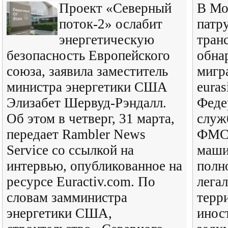
Проект «Северный
В Мо
поток-2» ослабит
патр
энергетическую
тран
безопасность Европейского
обна
союза, заявила заместитель
мигр
министра энергетики США
euras
Элизабет Шервуд-Рэндалл.
Феде
Об этом в четверг, 31 марта,
служ
передает Rambler News
ФМС 
Service со ссылкой на
маши
интервью, опубликованное на
полн
ресурсе Euractiv.com. По
лега
словам замминистра
терр
энергетики США,
инос