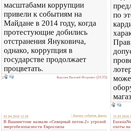
масштабами коррупции
пред
привели к событиям на
по э
Майдане в 2014 году, когда
кард
протестующие добились
хара
отстранения Януковича,
Прав
однако, коррупция в
допу
государстве продолжает
пров
процветать.
лоте
може
(3133)
Королев Василий Игоревич
3
обор
мага
Анализ, события, факты
01.04.2016 12:50
31.03.2016 
В Вашингтоне назвали «Северный поток-2» угрозой
EurasiaN
энергобезопасности Евросоюза
охоты на