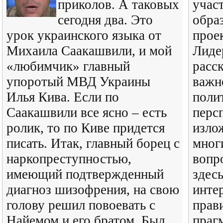
приколов. А таковых
учас
сегодня два. Это
обра
урок украинского языка от
прое
Михаила Саакашвили, и мой
Лиде
«любимчик» главный
расс
упоротый МВД Украины
важн
Илья Кива. Если по
поли
Саакашвили все ясно – есть
перс
ролик, то по Киве придется
изло
писать. Итак, главный борец с
мног
наркопреступностью,
вопр
имеющий подтвержденный
здесь
диагноз шизофрения, на свою
инте
голову решил повоевать с
прав
Найемом и его братом. Был
праг