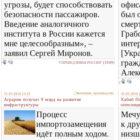
угрозы, будет способствовать
офис
безопасности пассажиров.
был 
Введение аналогичного
смер
института в России кажется
Граб
мне целесообразным», –
инте
заявил Сергей Миронов.
[Укр
граж
(1849)
"СПРАВЕДЛИВАЯ РОССИЯ"
Алек
1
Экономика, производство
31.03.2016 13:33
31.03.2016 
Аграрии получат 9 млрд на развитие
Хабиб По
инфраструктуры
оппозиц
Процесс
Мечу
импортозамещения
к др
идёт полным ходом.
низш