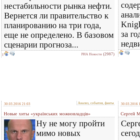
соде
нестабильности рынка нефти.
анал
Вернется ли правительство к
Knigh
планированию на три года,
за го
еще не определено. В базовом
недв
сценарии прогноза...
(2987)
РИА Новости
1
Анализ, события, факты
30.03.2016 21:03
30.03.2016 
Новые хиты «українських можновладців»
Сергей М
Ну не могу пройти
Серг
мимо новых
сегод