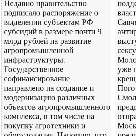
Недавно правительство
подд
подписало распоряжение о
влас
выделении субъектам РФ
Савч
субсидий в размере почти 9
анти
млрд рублей на развитие
выст
агропромышленной
секс
инфраструктуры.
Моло
Государственное
уже 
софинансирование
крещ
направлено на создание и
Пого
модернизацию различных
Смол
объектов агропромышленного
пред
комплекса, в том числе на
отпр
покупку агротехники и
Моск
оборудования. Напомню, что
пред