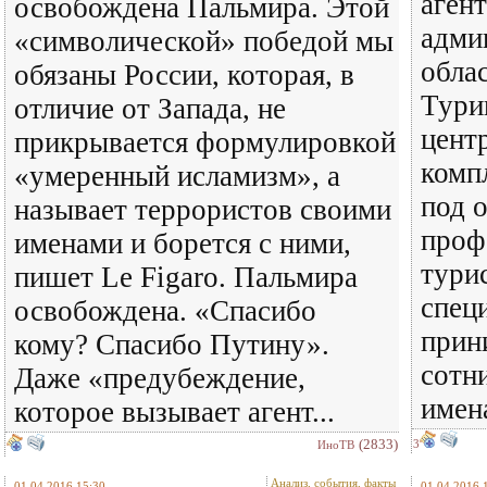
агент
освобождена Пальмира. Этой
адми
«символической» победой мы
обла
обязаны России, которая, в
Тури
отличие от Запада, не
цент
прикрывается формулировкой
комп
«умеренный исламизм», а
под 
называет террористов своими
проф
именами и борется с ними,
тури
пишет Le Figaro. Пальмира
спец
освобождена. «Спасибо
прин
кому? Спасибо Путину».
сотн
Даже «предубеждение,
имена
которое вызывает агент...
(2833)
3
ИноТВ
Анализ, события, факты
01.04.2016 15:30
01.04.2016 