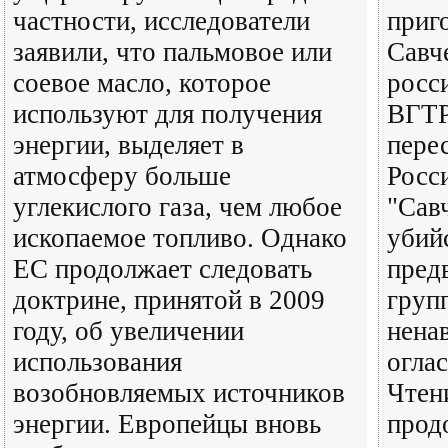
частности, исследователи
приг
заявили, что пальмовое или
Савч
соевое масло, которое
росс
используют для получения
ВГТР
энергии, выделяет в
пере
атмосферу больше
Росс
углекислого газа, чем любое
"Сав
ископаемое топливо. Однако
убий
ЕС продолжает следовать
пред
доктрине, принятой в 2009
груп
году, об увеличении
нена
использования
огла
возобновляемых источников
Чтен
энергии. Европейцы вновь
прод