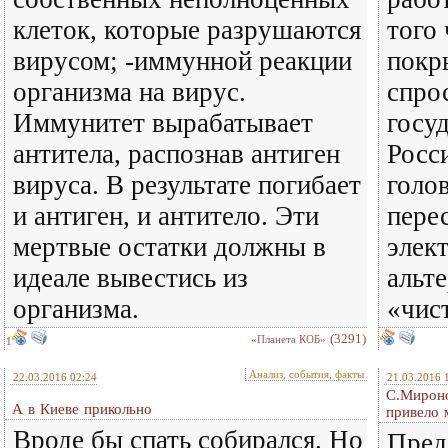
клеток, которые разрушаются
того 
вирусом; -иммунной реакции
покр
организма на вирус.
спрос
Иммунитет вырабатывает
госуд
антитела, распознав антиген
Росс
вируса. В результате погибает
голов
и антиген, и антитело. Эти
пере
мертвые остатки должны в
элек
идеале вывестись из
альт
организма.
«чист
(3291)
«Планета КОБ»
1
Анализ, события, факты
22.03.2016 02:24
21.03.2016 
С.Мироно
А в Киеве прикольно
привело 
Вроде бы спать собирался. Но
Пред