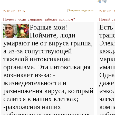
Здоровье, медицина
22.03.2016 12:05
22.03.2016 
Почему люди умирают, заболев гриппом?
Новый ст
Родные мои!
Есть
Поймите, люди
тран
умирают не от вируса гриппа,
Элек
а из-за сопутствующей
кажд
тяжелой интоксикации
марк
организма. Эта интоксикация
«маш
возникает из-за: -
Одна
жизнедеятельности и
даже
размножения вируса, который
«эко
селится в наших клетках;
элек
-разложения наших
комп
собственных неполноценных
рабо