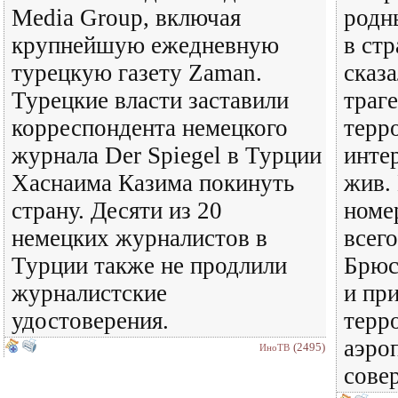
Media Group, включая
родн
крупнейшую ежедневную
в ст
турецкую газету Zaman.
сказ
Турецкие власти заставили
траге
корреспондента немецкого
терр
журнала Der Spiegel в Турции
инте
Хаснаима Казима покинуть
жив. 
страну. Десяти из 20
номер
немецких журналистов в
всего
Турции также не продлили
Брюс
журналистские
и при
удостоверения.
терр
аэро
(2495)
ИноТВ
сове