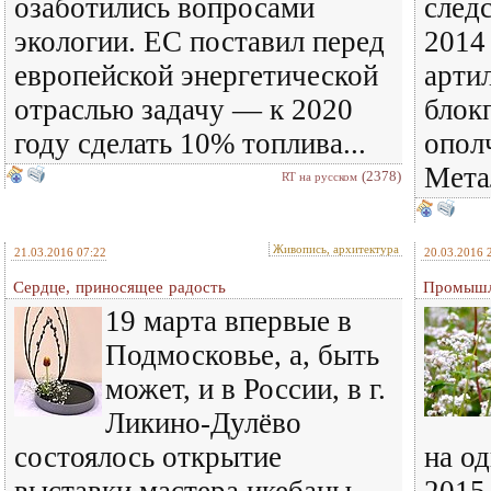
озаботились вопросами
след
экологии. ЕС поставил перед
2014
европейской энергетической
арти
отраслью задачу — к 2020
блок
году сделать 10% топлива...
опол
Метал
(2378)
RT на русском
Живопись, архитектура
21.03.2016 07:22
20.03.2016 
Сердце, приносящее радость
Промышле
19 марта впервые в
Подмосковье, а, быть
может, и в России, в г.
Ликино-Дулёво
состоялось открытие
на о