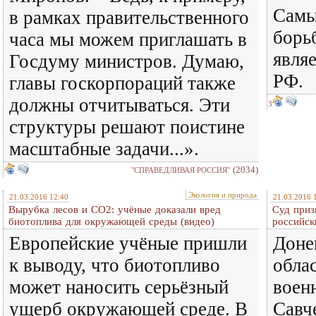
Самы
в рамках правительственного
борь
часа мы можем приглашать в
явля
Госдуму министров. Думаю,
РФ.
главы госкорпораций также
должны отчитываться. Эти
3
структуры решают поистине
масштабные задачи...».
(2034)
"СПРАВЕДЛИВАЯ РОССИЯ"
Экология и природа
21.03.2016 12:40
21.03.2016 
Вырубка лесов и CO2: учёные доказали вред
Суд приз
биотоплива для окружающей среды (видео)
российск
Европейские учёные пришли
Доне
к выводу, что биотопливо
обла
может наносить серьёзный
воен
ущерб окружающей среде. В
Савч