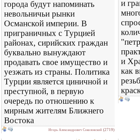
и гр
города будут напоминать
мног
невольничьи рынки
спро
Османской империи. В
коли
приграничных с Турцией
"пет
районах, сирийских граждан
прак
буквально вынуждают
и Хр
продавать свое имущество и
как в
уезжать из страны. Политика
резьб
Турции является циничной и
крас
преступной, в первую
очередь по отношению к
мирным жителям Ближнего
Востока
(2719)
Игорь Александрович Соколовский