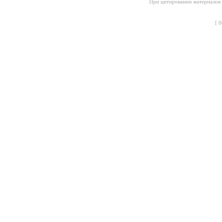
При цитировании материалов с
[
0