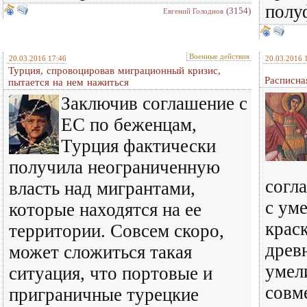
полу
(3154)
Евгений Голоднов
Военные действия
20.03.2016 17:46
20.03.2016 
Турция, спровоцировав миграционный кризис,
Расписна
пытается на нем нажиться
Заключив соглашение с
ЕС по беженцам,
Турция фактически
получила неограниченную
согл
власть над мигрантами,
с ум
которые находятся на ее
крас
территории. Совсем скоро,
древ
может сложиться такая
умел
ситуация, что портовые и
совм
приграничные турецкие