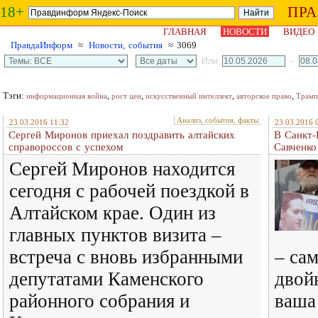
18+
ПР
ГЛАВНАЯ
НОВОСТИ
ВИДЕО
ПравдаИнформ
≈
Новости, события
≈ 3069
Или:
–
Тэги:
,
,
,
,
информационная война
рост цен
искусственный интеллект
авторское право
Трамп
Анализ, события, факты
23.03.2016 11:32
23.03.2016 
Сергей Миронов приехал поздравить алтайских
В Санкт-
справороссов с успехом
Савченк
Сергей Миронов находится
сегодня с рабочей поездкой в
Алтайском крае. Один из
главных пунктов визита –
встреча с вновь избранными
– са
депутатами Каменского
двой
районного собрания и
ваша