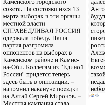
Каменского городского
дале
совета. На состоявшихся 13
Анто
марта выборах в эти органы
будут
местной власти
котор
СПРАВЕДЛИВАЯ РОССИЯ
стор
одержала победу. Наша
пике
партия разгромила
росс
оппонентов на выборах в
Алек
Каменском районе и Камне-
Евге
на-Оби. Коллегам из "Единой
возм
России" придется теперь
такой
здесь быть в оппозиции, –
неда
напомнил накануне поездки
небол
на Алтай Сергей Миронов. –
1
Местная кампания стала