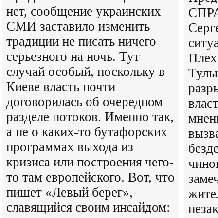
нет, сообщение украинских
СПР
СМИ заставило изменить
Серг
традиции не писать ничего
ситу
серьезного на ночь. Тут
Плех
случай особый, поскольку в
Тулы
Киеве власть почти
разр
договорилась об очередном
влас
разделе потоков. Именно так,
мнен
а не о каких-то бутафорских
вызв
программах выхода из
безд
кризиса или построения чего-
чино
то там европейского. Вот, что
заме
пишет «Левый берег»,
жител
славящийся своим инсайдом:
неза