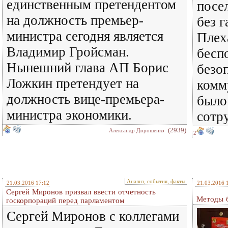
единственным претендентом
посе
на должность премьер-
без г
министра сегодня является
Плех
Владимир Гройсман.
бесп
Нынешний глава АП Борис
безо
Ложкин претендует на
комм
должность вице-премьера-
было
министра экономики.
сотр
(2939)
Александр Дорошенко
2
Анализ, события, факты
21.03.2016 17:12
21.03.2016 
Сергей Миронов призвал ввести отчетность
Методы 
госкорпораций перед парламентом
Сергей Миронов с коллегами