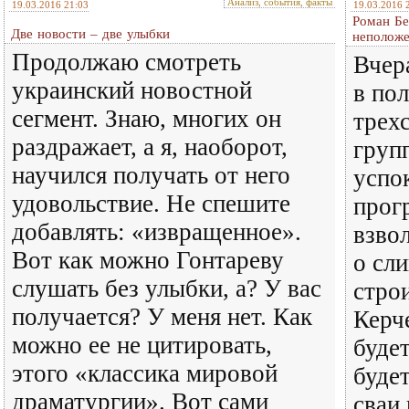
Анализ, события, факты
19.03.2016 21:03
19.03.2016 
Роман Бе
Две новости – две улыбки
неполож
Продолжаю смотреть
Вчер
украинский новостной
в по
сегмент. Знаю, многих он
трех
раздражает, а я, наоборот,
груп
научился получать от него
успо
удовольствие. Не спешите
прог
добавлять: «извращенное».
взво
Вот как можно Гонтареву
о сл
слушать без улыбки, а? У вас
стро
получается? У меня нет. Как
Керч
можно ее не цитировать,
буде
этого «классика мировой
будет
драматургии». Вот сами
сваи