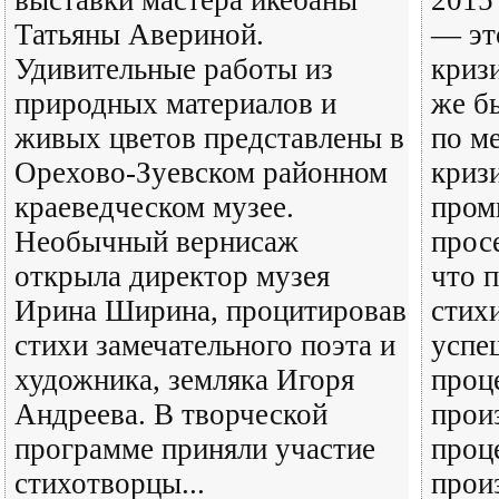
выставки мастера икебаны
2015
Татьяны Авериной.
— это
Удивительные работы из
криз
природных материалов и
же б
живых цветов представлены в
по м
Орехово-Зуевском районном
криз
краеведческом музее.
пром
Необычный вернисаж
просе
открыла директор музея
что 
Ирина Ширина, процитировав
стих
стихи замечательного поэта и
успеш
художника, земляка Игоря
проц
Андреева. В творческой
произ
программе приняли участие
проц
стихотворцы...
прои