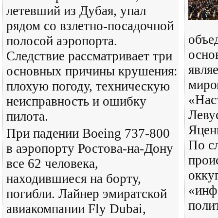
летевший из Дубая, упал
рядом со взлетно-посадочной
объе
полосой аэропорта.
осно
Следствие рассматривает три
явля
основных причины крушения:
миро
плохую погоду, техническую
«Нас
неисправность и ошибку
Леву
пилота.
Яцен
При падении Boeing 737-800
По с
в аэропорту Ростова-на-Дону
прои
все 62 человека,
окку
находившиеся на борту,
«инф
погибли. Лайнер эмиратской
поли
авиакомпании Fly Dubai,