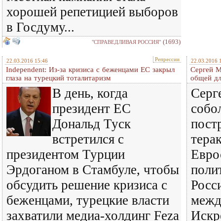
хорошей репетицией выборов
в Госдуму...
(1693)
"СПРАВЕДЛИВАЯ РОССИЯ"
Репрессии
22.03.2016 15:46
22.03.2016 
Independent: Из-за кризиса с беженцами ЕС закрыл
Сергей М
глаза на турецкий тоталитаризм
общей дл
В день, когда
Серг
президент ЕС
собо
Дональд Туск
пост
встретился с
тера
президентом Турции
Евро
Эрдоганом в Стамбуле, чтобы
поли
обсудить решение кризиса с
Росс
беженцами, турецкие власти
межд
захватили медиа-холдинг Feza
Искр