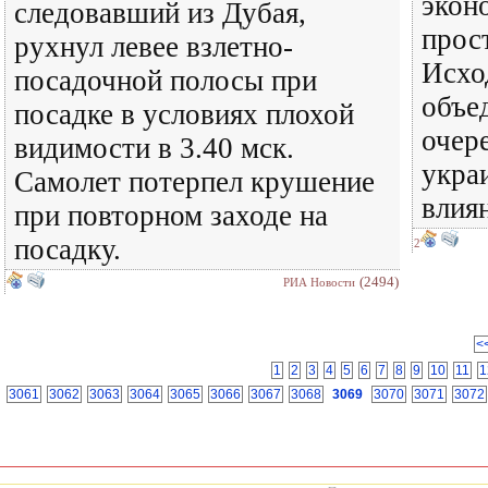
экон
следовавший из Дубая,
прос
рухнул левее взлетно-
Исхо
посадочной полосы при
объе
посадке в условиях плохой
очер
видимости в 3.40 мск.
укра
Самолет потерпел крушение
влия
при повторном заходе на
посадку.
2
(2494)
РИА Новости
<
1
2
3
4
5
6
7
8
9
10
11
1
3061
3062
3063
3064
3065
3066
3067
3068
3069
3070
3071
3072