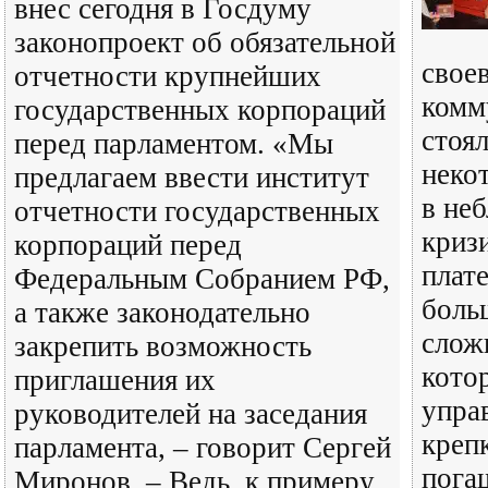
внес сегодня в Госдуму
законопроект об обязательной
свое
отчетности крупнейших
комм
государственных корпораций
стоял
перед парламентом. «Мы
неко
предлагаем ввести институт
в не
отчетности государственных
криз
корпораций перед
плат
Федеральным Собранием РФ,
боль
а также законодательно
слож
закрепить возможность
котор
приглашения их
упра
руководителей на заседания
крепк
парламента, – говорит Сергей
пога
Миронов. – Ведь, к примеру,