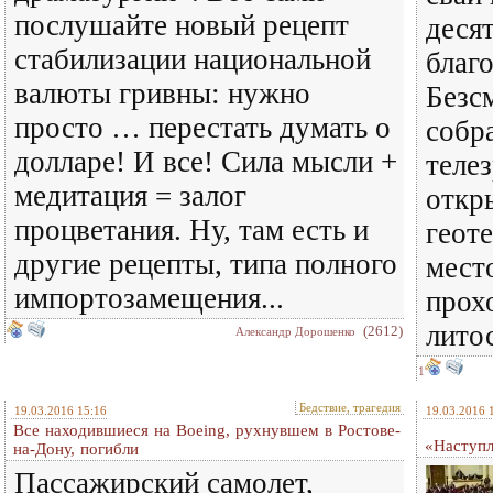
послушайте новый рецепт
деся
стабилизации национальной
благ
валюты гривны: нужно
Безс
просто … перестать думать о
собр
долларе! И все! Сила мысли +
теле
медитация = залог
откр
процветания. Ну, там есть и
геот
другие рецепты, типа полного
мест
импортозамещения...
прох
лито
(2612)
Александр Дорошенко
1
Бедствие, трагедия
19.03.2016 15:16
19.03.2016 
Все находившиеся на Boeing, рухнувшем в Ростове-
«Наступл
на-Дону, погибли
Пассажирский самолет,