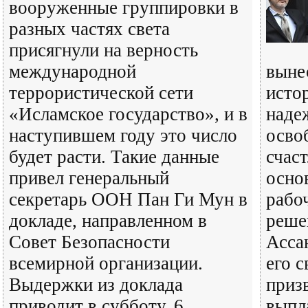
вооруженные группировки в
разных частях света
присягнули на верность
международной
вынес
террористической сети
исто
«Исламское государство», и в
наде
наступившем году это число
осво
будет расти. Такие данные
счас
привел генеральный
осно
секретарь ООН Пан Ги Мун в
рабо
докладе, направленном в
реше
Совет Безопасности
Асса
всемирной организации.
его 
Выдержки из доклада
приз
приводит в субботу, 6
выпл