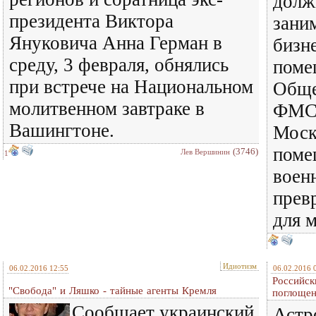
долж
президента Виктора
зани
Януковича Анна Герман в
бизн
среду, 3 февраля, обнялись
поме
при встрече на Национальном
Обще
молитвенном завтраке в
ФМС
Вашингтоне.
Моск
поме
(3746)
Лев Вершинин
1
воен
прев
для м
Идиотизм
06.02.2016 12:55
06.02.2016 
Российск
"Свобода" и Ляшко - тайные агенты Кремля
поглоще
Сообщает украинский
Астр