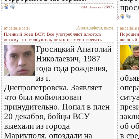
прос
(2892)
РИА Новости
1
1
Анализ, события, факты
07.02.2016 09:21
06.02.2016 
Пленный боец ВСУ: Все употребляют алкоголь,
Порошенк
потому что волнуются, никто не хочет воевать
военный 
Гросицкий Анатолий
Николаевич, 1987
года года рождения,
из г.
объя
Днепропетровска. Заявляет
опера
что был мобилизован
ситу
принудительно. Попал в плен
през
20 декабря, бойцы ВСУ
закл
выехали из города
об о
Мариуполя, опоздали на
в ср