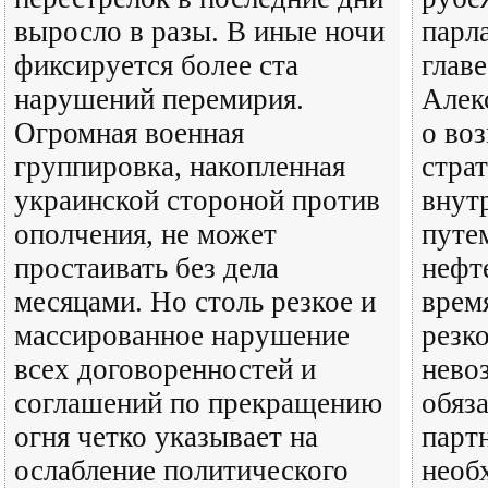
выросло в разы. В иные ночи
парл
фиксируется более ста
глав
нарушений перемирия.
Алек
Огромная военная
о во
группировка, накопленная
стра
украинской стороной против
внут
ополчения, не может
путем
простаивать без дела
нефт
месяцами. Но столь резкое и
врем
массированное нарушение
резк
всех договоренностей и
нево
соглашений по прекращению
обяз
огня четко указывает на
парт
ослабление политического
необ