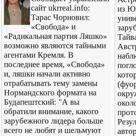
сайт ukrreal.info:
из Ю
Тарас Чорновил:
унив
«Свобода» и
зару
«Радикальная партия Ляшко»
Тайв
возможно являются тайными
Авст
агентами Кремля. В
набл
последнее время, «Свобода»
погл
и, ляшки начали активно
кото
отрабатывать тему замены
(фуо
Нормандского формата на
окру
Будапештский: "А вы
окол
обратили внимание, какого
прот
зарубежного лидера больше
Резу
всего не любят и шельмуют
авто