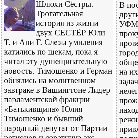
Шлюхи Сёстры.
В по
Трогательная
друг
история из жизни
УФМС
двух СЕСТЁР Юли
прок
Т. и Ани Г. Слезы умиления
пров
катились по щекам, пока я
горо
читал эту душещипательную
обще
новость. Тимошенко и Герман
на и
обнялись на молитвенном
зада
завтраке в Вашингтоне Лидер
неле
парламентской фракции
прож
«Батькивщина» Юлия
нахо
Тимошенко и бывший
режи
народный депутат от Партии
прив
регионов и соратница экс-