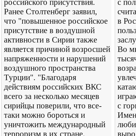
российского присутствия.
с по
Ранее Столтенберг заявил,
счит
что "повышенное российское
в Ро
присутствие в воздушной
поль
активности в Сирии также
засл
является причиной возросшей
Во м
напряженности и нарушений
тыся
воздушного пространства
возр
Турции". "Благодаря
увле
действиям российских ВКС
ката
всего за несколько месяцев
игра
сирийцы поверили, что все-
с го
таки можно бороться и
Имен
уничтожить международный
люби
терроризм в их стране.
выро