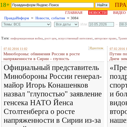
18+
ПР
ГЛАВНАЯ
НОВОСТИ
ВИДЕО
ПравдаИнформ
≈
Новости, события
≈ 3084
Или:
–
Тэги:
,
,
,
,
информационная война
рост цен
искусственный интеллект
авторское право
Трамп
Идиотизм
07.02.2016 11:02
07.02.2016 
Минобороны: обвинения России в росте
Путин по
напряженности в Сирии - глупость
Днем зим
Официальный представитель
«Пре
Минобороны России генерал-
позд
майор Игорь Конашенков
спор
назвал "глупостью" заявление
и бо
генсека НАТО Йенса
видо
Столтенберга о росте
второ
напряженности в Сирии из-за
наше