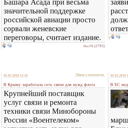
Башара Асада при весьма
заяви
значительной поддержке
расс
российской авиации просто
долж
сорвали женевские
ответ
переговоры, считает издание.
1
(2793)
ИноТВ
Наука и технологии
05.02.2016 15:10
05.02.2016 
В Крыму заработала сеть связи для нужд флота
В ЕС нед
Крупнейший поставщик
услуг связи и ремонта
техники связи Минобороны
России «Воентелеком»
марш