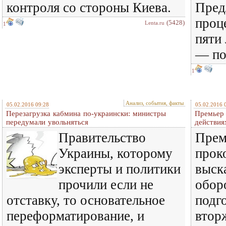
контроля со стороны Киева.
Пред
проце
(5428)
Lenta.ru
1
пяти 
— по
1
Анализ, события, факты
05.02.2016 09:28
05.02.2016 
Перезагрузка кабмина по-украински: министры
Премьер 
передумали увольняться
действия
Правительство
Прем
Украины, которому
прок
эксперты и политики
выск
прочили если не
обор
отставку, то основательное
подг
переформатирование, и
втор