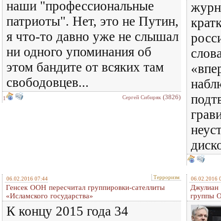
наши "профессиональные
журн
патриоты". Нет, это не Путин,
кратк
я что-то давно уже не слышал
росс
ни одного упоминания об
слов
этом бандите от всяких там
«впе
свободовцев...
набл
подт
(3826)
Сергей Сибиряк
1
грав
неус
диск
Терроризм
06.02.2016 07:44
06.02.2016 
Генсек ООН пересчитал группировки-сателлиты
Джулиан 
«Исламского государства»
группы 
К концу 2015 года 34