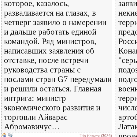
которое, казалось,
заяв
разваливается на глазах, в
неки
четверг заявило о намерении
терр
и дальше работать единой
пред
командой. Ряд министров,
Росс
написавших заявления об
Кона
отставке, после встречи
"сер
руководства страны с
подо
послами стран G7 передумали
подг
и решили остаться. Главная
воен
интрига: министр
терр
экономического развития и
числ
торговли Айварас
арто
Абромавичус…
Латак
пров
(3036)
РИА Новости