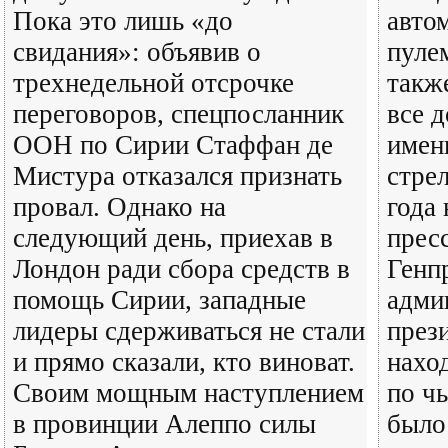
Пока это лишь «до
авто
свидания»: объявив о
пуле
трехнедельной отсрочке
такж
переговоров, спецпосланник
все д
ООН по Сирии Стаффан де
имен
Мистура отказался признать
стре
провал. Однако на
года
следующий день, приехав в
прес
Лондон ради сбора средств в
Генп
помощь Сирии, западные
адми
лидеры сдерживаться не стали
прези
и прямо сказали, кто виноват.
нахо
Своим мощным наступлением
по ч
в провинции Алеппо силы
было