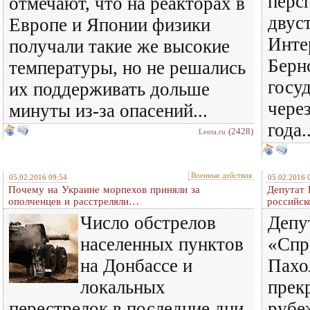
перс
отмечают, что на реакторах в
двус
Европе и Японии физики
Инте
получали такие же высокие
Берн
температуры, но не решались
госу
их поддерживать дольше
через
минуты из-за опасений...
года..
(2428)
Lenta.ru
Военные действия
05.02.2016 09:54
05.02.2016 
Почему на Украине морпехов приняли за
Депутат 
ополченцев и расстреляли…
российск
Число обстрелов
Депу
населенных пунктов
«Спр
на Донбассе и
Пахо
локальных
прек
перестрелок в последние дни
рубе