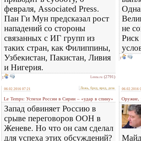
февраля, Associated Press.
Одна
Пан Ги Мун предсказал рост
Вели
нападений со стороны
не с
связанных с ИГ групп из
Риск
таких стран, как Филиппины,
усло
Узбекистан, Пакистан, Ливия
1
и Нигерия.
(2791)
Lenta.ru
1
Ложь, бред, вред, деза
06.02.2016 07:21
06.02.2016 
Le Temps: Успехи России в Сирии – «удар в спину»
Оружие, 
Запад обвиняет Россию в
срыве переговоров ООН в
Женеве. Но что он сам сделал
для успеха этих обсуждений?
Майд