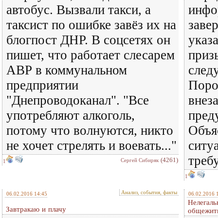
автобус. Вызвали такси, а
инфо
таксист по ошибке завёз их на
заве
блогпост ДНР. В соцсетях он
указ
пишет, что работает слесарем
приз
АВР в коммунальном
следу
предприятии
Поро
"Днепроводоканал". "Все
внез
употребляют алкоголь,
пред
потому что волнуются, никто
Объя
не хочет стрелять и воевать..."
ситуа
требу
(4261)
Сергей Сибиряк
1
1
Анализ, события, факты
06.02.2016 14:45
06.02.2016 
Нелегаль
Завтракаю и плачу
общежит