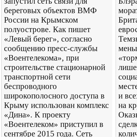
запустил сеть связи для
Блэр
береговых объектов ВМФ
мора
России на Крымском
Брит
полуострове. Как пишет
евро
«Левый берег», согласно
Темз
сообщению пресс-службы
мень
«Воентелекома», при
«тор
строительстве стационарной
лише
транспортной сети
соци
беспроводного
мест
широкополосного доступа в
и все
Крыму использован комплекс
на кр
«Дина». К проекту
Оказ
«Воентелеком» приступил в
сдел
сентябре 2015 года. Сеть
коли