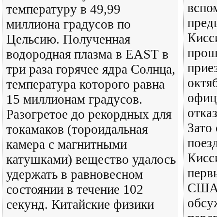
вспо
температуру в 49,99
пред
миллиона градусов по
Кисс
Цельсию. Полученная
прош
водородная плазма в EAST в
прие
три раза горячее ядра Солнца,
октяб
температура которого равна
офиц
15 миллионам градусов.
отказ
Разогретое до рекордных для
Зато 
токамаков (тороидальная
поез
камера с магнитными
Кисс
катушками) вещество удалось
перв
удержать в равновесном
США,
состоянии в течение 102
обсу
секунд. Китайские физики