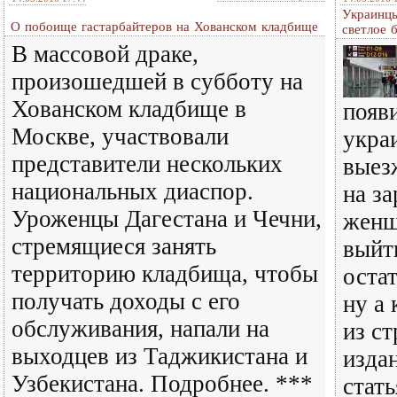
Украинцы
О побоище гастарбайтеров на Хованском кладбище
светлое 
В массовой драке,
произошедшей в субботу на
Хованском кладбище в
появи
Москве, участвовали
укра
представители нескольких
выез
национальных диаспор.
на за
Уроженцы Дагестана и Чечни,
женщ
стремящиеся занять
выйт
территорию кладбища, чтобы
остат
получать доходы с его
ну а 
обслуживания, напали на
из с
выходцев из Таджикистана и
изда
Узбекистана. Подробнее. ***
стать