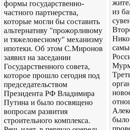
жите
формы государственно-
из б
частного партнерства,
суве
которые могли бы составить
Втор
альтернативу "прожорливому
Нико
и тяжеловесному" механизму
самы
ипотеки. Об этом С.Миронов
Росс
заявил на заседании
Мурм
Государственного совета,
Трет
которое прошло сегодня под
орга
председательством
ново
Президента РФ Владимира
отно
Путина и было посвящено
Алек
вопросам развития
было
строительного комплекса.
пров
Речь идет, в первую очередь,