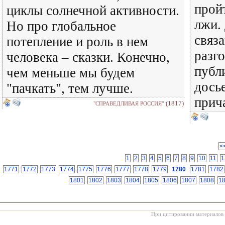
прой
циклы солнечной активности.
лжи.
Но про глобальное
связ
потепление и роль в нем
разг
человека – сказки. Конечно,
публ
чем меньше мы будем
дось
"пачкать", тем лучше.
прича
(1817)
"СПРАВЕДЛИВАЯ РОССИЯ"
<
1
2
3
4
5
6
7
8
9
10
11
1
1771
1772
1773
1774
1775
1776
1777
1778
1779
1780
1781
1782
1801
1802
1803
1804
1805
1806
1807
1808
1
При цитировании материалов с