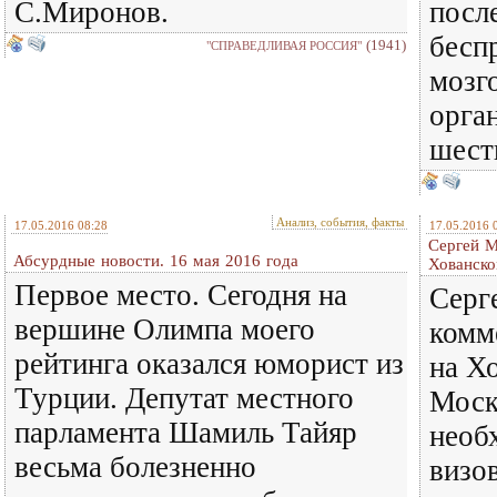
С.Миронов.
после
бесп
(1941)
"СПРАВЕДЛИВАЯ РОССИЯ"
мозг
орга
шест
Анализ, события, факты
17.05.2016 08:28
17.05.2016 
Сергей М
Абсурдные новости. 16 мая 2016 года
Хованск
Первое место. Сегодня на
Серг
вершине Олимпа моего
комм
рейтинга оказался юморист из
на Х
Турции. Депутат местного
Моск
парламента Шамиль Тайяр
необ
весьма болезненно
визо