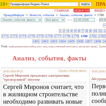
18+
ПР
ГЛАВНАЯ
НОВОСТИ
ВИДЕО
ПравдаИнформ
≈
Новости, события
≈
Анализ, события, факты
≈ 1780
Или:
–
<
1
2
3
4
5
6
7
8
9
10
11
1
1771
1772
1773
1774
1775
1776
1777
1778
1779
1780
1781
1782
1801
1802
1803
1804
1805
1806
1807
1808
1
Тэги:
,
,
,
,
информационная война
рост цен
искусственный интеллект
авторское право
Трамп
Анализ, события, факты
Анализ, события, факты
18.05.2016 09:53
18.05.2016 
Сергей Миронов предложил альтернативы
Абсурдны
"прожорливой" ипотеке
Перв
Сергей Миронов считает, что
поли
в жилищном строительстве
сооб
необходимо развивать новые