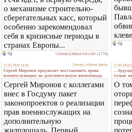
бывш
о механизме строительно-
Павл
сберегательных касс, который
обви
особенно зарекомендовал
клеве
себя в кризисные периоды в
странах Европы...
(1776)
"СПРАВЕДЛИВАЯ РОССИЯ"
Анализ, события, факты
17.05.2016 14:43
17.05.2016 
Сергей Миронов предлагает восстановить права
…будущее
военнослужащих на дополнительную жилплошадь
только н
Сергей Миронов с коллегами
О то
внес в Госдуму пакет
оторв
законопроектов о реализации
пере
прав военнослужащих на
созн
дополнительную
проц
жилплощадь. Первый
поте