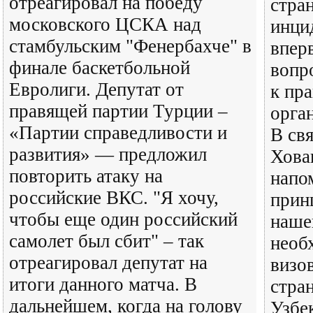
отреагировал на победу
стра
московского ЦСКА над
инци
стамбульским "Фенербахче" в
впер
финале баскетбольной
вопр
Евролиги. Депутат от
к пр
правящей партии Турции –
орга
«Партии справедливости и
В свя
развития» — предложил
Хова
повторить атаку на
напо
российские ВКС. "Я хочу,
прин
чтобы еще один российский
наше
самолет был сбит" – так
необ
отреагировал депутат на
визо
итоги данного матча. В
стра
дальнейшем, когда на голову
Узбек