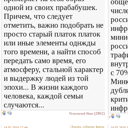
обще
одной из своих прабабушек.
числ
Причем, что следует
росс
отметить, важно подобрать не
инфр
просто старый платок платок
мини
или иные элементы однжды
росс
того времени, а найти способ
траф
передать само время, его
внут
атмосферу, стальной характер
с 70%
и выдержку людей из той
Минк
эпохи... В жизни каждого
дубл
человека, каждой семьи
крит
случаются...
инфр
(2862)
Петровский Иван
1
Анализ, события, факты
14.05.2016 17:44
14.05.2016 