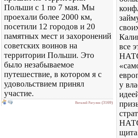
Польши с 1 по 7 мая. Мы
конф
проехали более 2000 км,
займ
посетили 12 городов и 20
свои
памятных мест и захоронений
Кали
советских воинов на
все 
территории Польши. Это
НАТО
было незабываемое
«сам
путешествие, в котором я с
европ
удовольствием принял
у вл
участие.
идее
приз
(3169)
Виталий Рагулин
стра
НАТО
щита