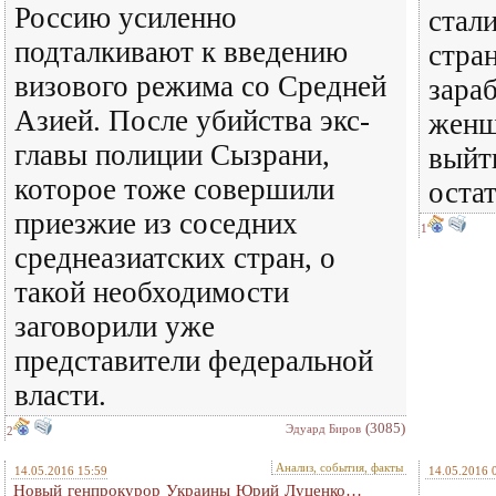
Россию усиленно
стал
подталкивают к введению
стран
визового режима со Средней
зараб
Азией. После убийства экс-
женщ
главы полиции Сызрани,
выйт
которое тоже совершили
остат
приезжие из соседних
1
среднеазиатских стран, о
такой необходимости
заговорили уже
представители федеральной
власти.
(3085)
Эдуард Биров
2
Анализ, события, факты
14.05.2016 15:59
14.05.2016 
Новый генпрокурор Украины Юрий Луценко…