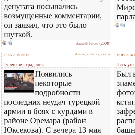
депутата посыпались
Миро
возмущенные комментарии,
парл
он заявил, что это было
шуткой.
(2638)
Алексей Зотьев
Анализ, события, факты
16.05.2016 20:16
16.05.2016 
Турецкие страдания
Пять угл
Появились
Был в
некоторые
знам
подробности
фото
последних неудач турецкой
кста
армии в боях с курдами в
зафр
районе Оремара (район
расп
Юксекова). С вечера 13 мая
башне