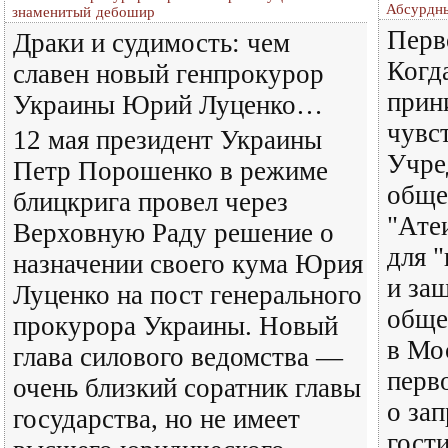
Абсурдны
знаменитый дебошир
Перв
Драки и судимость: чем
Когд
славен новый генпрокурор
прин
Украины Юрий Луценко…
чувс
12 мая президент Украины
Учре
Петр Порошенко в режиме
обще
блицкрига провел через
"Ате
Верховную Раду решение о
для 
назначении своего кума Юрия
и за
Луценко на пост генерального
обще
прокурора Украины. Новый
в Мо
глава силового ведомства —
перв
очень близкий соратник главы
о за
государства, но не имеет
гост