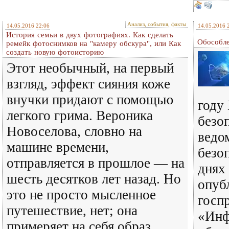
Анализ, события, факты
14.05.2016 22:06
14.05.2016 
История семьи в двух фотографиях. Как сделать
Обособле
ремейк фотоснимков на "камеру обскура", или Как
создать новую фотоисторию
Этот необычный, на первый
взгляд, эффект сияния коже
внучки придают с помощью
году 
легкого грима. Вероника
безо
Новоселова, словно на
ведо
машине времени,
безо
отправляется в прошлое — на
днях
шесть десятков лет назад. Но
опуб
это не просто мысленное
госп
путешествие, нет; она
«Инф
примеряет на себя образ