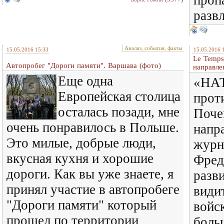
развл
Анализ, события, факты
15.05.2016 15:33
15.05.2016 
Le Temps
Автопробег "Дороги памяти". Варшава (фото)
направле
Еще одна
«НАТ
Европейская столица
прот
осталась позади, мне
Почем
очень понравилось в Польше.
напр
Это милые, добрые люди,
журн
вкусная кухня и хорошие
Фред
дороги. Как вы уже знаете, я
разв
принял участие в автопробеге
види
"Дороги памяти" который
войс
прошел по территории
боль