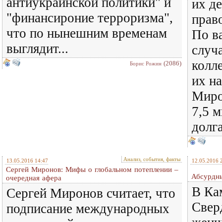
антиукраинской политики" и
их де
"финансироние терроризма",
прав
что по нынешним временам
По в
выглядит...
случ
колле
(2086)
Борис Рожин
их на
Миро
7,5 
долга
Анализ, события, факты
13.05.2016 14:47
12.05.2016 
Сергей Миронов: Мифы о глобальном потеплении –
Абсурдны
очередная афера
В Ка
Сергей Миронов считает, что
Свер
подписание международных