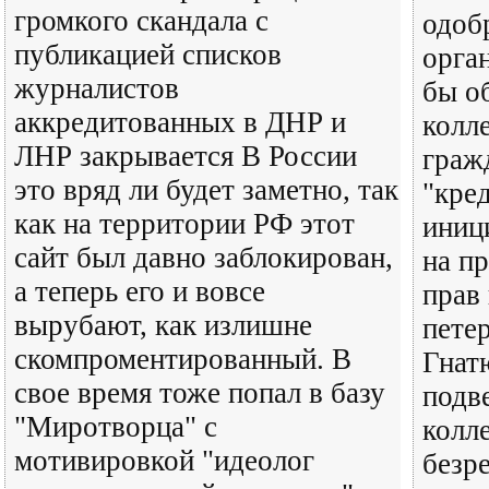
громкого скандала с
одоб
публикацией списков
орга
журналистов
бы о
аккредитованных в ДНР и
колл
ЛНР закрывается В России
граж
это вряд ли будет заметно, так
"кре
как на территории РФ этот
иниц
сайт был давно заблокирован,
на п
а теперь его и вовсе
прав
вырубают, как излишне
пете
скомпроментированный. В
Гнат
свое время тоже попал в базу
подв
"Миротворца" с
колл
мотивировкой "идеолог
безр