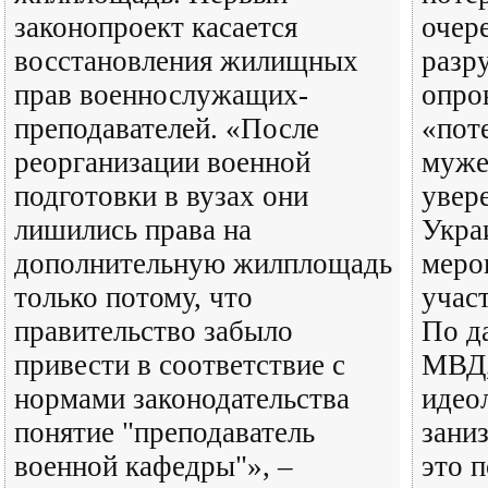
законопроект касается
очер
восстановления жилищных
разр
прав военнослужащих-
опров
преподавателей. «После
«пот
реорганизации военной
муже
подготовки в вузах они
увер
лишились права на
Укра
дополнительную жилплощадь
меро
только потому, что
учас
правительство забыло
По д
привести в соответствие с
МВД,
нормами законодательства
идео
понятие "преподаватель
зани
военной кафедры"», –
это 