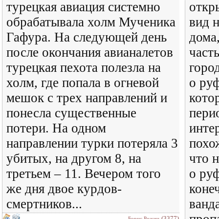
турецкая авиация системно
откр
обрабатывала холм Мученика
вид 
Гафура. На следующей день
дома
после окончания авианалетов
част
турецкая пехота полезла на
горо
холм, где попала в огневой
о ру
мешок с трех направлений и
кото
понесла существенные
пери
потери. На одном
инте
направлении турки потеряла 3
похо
убитых, на другом 8, на
что 
третьем – 11. Вечером того
о ру
же дня двое курдов-
коне
смертников...
ванда
проп
(3377)
Борис Рожин