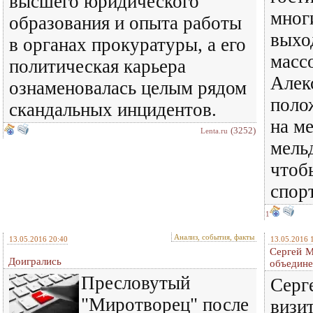
высшего юридического
мног
образования и опыта работы
выхо
в органах прокуратуры, а его
масс
политическая карьера
Алек
ознаменовалась целым рядом
поло
скандальных инцидентов.
на м
(3252)
Lenta.ru
мель
чтоб
спорт
1
Анализ, события, факты
13.05.2016 20:40
13.05.2016 
Сергей М
Доигрались
объедине
Пресловутый
Серг
"Миротворец" после
визи