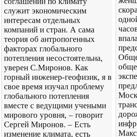
женщ
соглашений по климату
скор
служит экономическим
одно
интересам отдельных
часов
компаний и стран. А сама
впала
теория об антропогенных
пред
факторах глобального
Обще
потепления несостоятельна,
обще
уверен С.Миронов. Как
эксп
горный инженер-геофизик, я в
пред
свое время изучал проблему
Моск
глобального потепления
тран
вместе с ведущими учеными
доро
мирового уровня, – говорит
инфр
Сергей Миронов. – Есть
Макс
изменение климата, есть