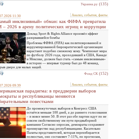
(135)
Украина.ру
Анализ, события, факты
07.2026 11:30
амый инклюзивный» обман: как ФИФА превратила
 – 2026 в арену политических игрищ и коррупции
Доклад Sport & Rights Alliance произвёл эффект
разорвавшейся бомбы
Проблемы ФИФА (FIFA) как политизированной и
коррумпированной бюрократической организации
нарастают подобно снежному кому. Чемпионат мира
по футболу 2026 года, проходивший в США, Канаде
и Мексике, должен был стать «самым инклюзивным»
в истории — впервые турнир был до 48 команд,
рыв двери для малых наций.
(152)
Фонд СК
Анализ, события, факты
07.2026 09:39
ериканская парадигма: в преддверии выборов
мократы и республиканцы меняются
бирательными повестками
До промежуточных выборов в Конгресс США
остаётся меньше 100 дней, а до раннего голосования
– и вовсе менее 50. В этот раз обе партии идут по не
совсем свойственному им пути предвыборной
кампании Согласно опросам, демократы сохраняют
преимущество над республиканцами. Касательно
Палаты представителей, которая переизбирается
полностью, оно составляет 7-11%, по прогнозам,