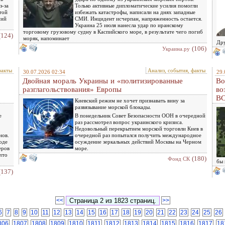
з-за
Только активные дипломатические усилия помогли
той
избежать катастрофы, написали на днях западные
ний
СМИ. Инцидент исчерпан, напряженность остается.
Украина 25 июля нанесла удар по иранскому
торговому грузовому судну в Каспийского море, в результате чего погиб
(124)
моряк, напоминает
Др
(106)
Украина.ру
факты
Анализ, события, факты
30.07.2026 02:34
29.
Двойная мораль Украины и «политизированные
Во
разглагольствования» Европы
во
ВС
Киевский режим не хочет признавать вину за
развязывание морской блокады.
е
В понедельник Совет Безопасности ООН в очередной
раз рассмотрел вопрос украинского кризиса.
Недовольный перекрытием морской торговли Киев в
нов.
очередной раз попытался получить международное
оде
осуждение зеркальных действий Москвы на Черном
еров
море.
что
(180)
Фонд СК
бы 
(137)
<<
>>
6
7
8
9
10
11
12
13
14
15
16
17
18
19
20
21
22
23
24
25
26
806
1807
1808
1809
1810
1811
1812
1813
1814
1815
1816
1817
18