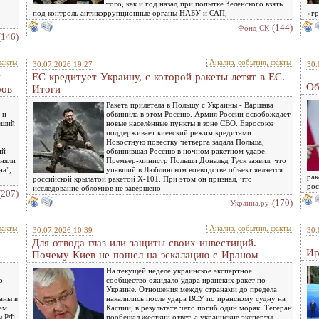
того, как и год назад при попытке Зеленского взять
под контроль антикоррупционные органы НАБУ и САП,
«гр
(144)
Фонд СК
(146)
факты
Анализ, события, факты
30.07.2026 19:27
30.
и
ЕС кредитует Украину, с которой ракеты летят в ЕС.
Об
ров
Итоги
Ракета прилетела в Польшу с Украины - Варшава
 и
обвинила в этом Россию. Армия России освобождает
вший
новые населённые пункты в зоне СВО. Евросоюз
поддерживает киевский режим кредитами.
Новостную повестку четверга задала Польша,
ий
обвинившая Россию в ночном ракетном ударе.
дняли
Премьер-министр Польши Дональд Туск заявил, что
на",
упавший в Люблинском воеводстве объект является
рак
российской крылатой ракетой Х-101. При этом он признал, что
рос
исследование обломков не завершено
(207)
(170)
Украина.ру
факты
Анализ, события, факты
30.07.2026 10:39
30.
Для отвода глаз или защиты своих инвестиций.
Ир
Почему Киев не пошел на эскалацию с Ираном
На текущей неделе украинское экспертное
о
сообщество ожидало удара иранских ракет по
Украине. Отношения между странами до предела
аны в
накалились после удара ВСУ по иранскому судну на
ем
Каспии, в результате чего погиб один моряк. Тегеран
ы РФ
пообещал жесткий ответ, а украинские эксперты