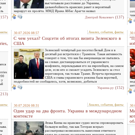
ская
высчитывали расстояние до Украины,
р
дальнобойность иранских ракет и вероятный
иль
маршрут их пролёта. ММД Ирана Аббас Арагчи назвал
сот
чин
(157)
(137)
Дмитрий Ковалевич
факты
Анализ, события, факты
30.07.2026 08:57
30.
С чем уехал? Соцсети об итогах визита Зеленского в
"П
ies,
США
из
Зеленский четвёртый раз посетил Белый Дом и в
десятый раз встретился с Трампом. Такая активность
говорит о том, что как бы американцы не пытались
на словах дистанцироваться от украинского
ятся
конфликта, перекладывая его на европейцев, на самом
деле, если кто и сможет усадить Зеленского за стол
rries
переговоров, так только Трамп. Встреча президента
200
США и главы украинского режима была короткой,
 у
подробностей не сообщалось, хотя, возможно, добиться
нед
ый
ант
(152)
Украина.ру
(213)
факты
Анализ, события, факты
30.07.2026 08:31
30.
Один удар на два фронта. Украина в международном
Ми
контексте
ко
об
пу
Атака Киева на иранское судно могла спровоцировать
рыва.
большую войну, так как Тегеран всерьез
ла
рассматривал возможность нанесения ответного
 в
удара по одному из украинских морских портов.