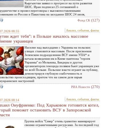
Кыргызстан заявил о прогрессе на пути развития
ШОС. Иран подписал 25 соглашений о
рудничестве и провел переговоры с высокопоставленными
овниками из России и Пакистана на заседании ШОС 24 июля,
(127)
Фонд СК
Анализ, события, факты
07.2026 08:55
утин ждет тебя": в Польше началось массовое
биение украинцев
Насилие над выходцами с Украины на польских
улицах становится массовым. После присвоения
Зеленским подразделению ВСУ имени УПА* и
начала возведения им в Киеве пантеона "героев
Украины" из Мельника, Бандеры и других
организаторов геноцида поляков бьют украинцев уже
по всей Польше. Польские власти играют на публику,
демонстрируя глубокую озабоченность и
овольство происходящим, притом что на самом деле взрыв
иукраинских настроений
(270)
РИА Новости
Анализ, события, факты
07.2026 08:14
хаил Онуфриенко: Под Харьковом готовится котел,
торый поможет остановить ВСУ в Запорожской
ласти
Группа войск "Север" очень грамотно маневрирует
своими ограниченными ресурсами. За последний год