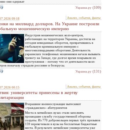
нно они одержат
(109)
Украина.ру
Анализ, события, факты
07.2026 09:18
онки на миллиард долларов. На Украине построили
обальную мошенническую империю
Индустрия мошеннических колл-центров,
работающих на территории Украины, достигла на
сегодня невиданных оборотов, превратившись в
глобальную криминальную империю с
многомиллиардными оборотами Деятельность
украинских телефонных мошенников начала вызывать
тревогу на Западе, где долгое время покрывали их
преступления – потому что от деятельности колл-
тров поначалу страдали россияне и белорусы.
(131)
Украина.ру
Анализ, события, факты
07.2026 00:15
твия: университеты принесены в жертву
литаризации
Вчерашние военнослужащие вытесняют
«гражданских» абитуриентов
Места в латвийских вузах стали заполнять
прошедшие службу государственной обороны
солдаты. Из 770 добровольцев первых трёх призывов
159 перекочевали в вузы на бесплатные бюджетные
места. В результате латвийские университеты уже