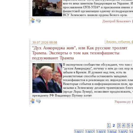
кои-то веки заметили бандеровцев на Украине. И
прославления ОУН-УПА* и присвоения имени э
фашистской организации одному из подразделе
ВСУ Зеленского лишили ордена Белого орла.
Дмитрий Ковалевич
Анализ, события, 
30.07.2026 08:08
"Дух Анкориджа жив", или Как русские троллят
Трампа. Эксперты о том как технофашисты
подзуживают Трампа
В экспертном сообществе обсуждают, что там с
"духом Анкориджа", почему о нем до сих пор н
забыли в Кремле. И думают над тем, есть ли
реалистичные способы остановить западных
технофашистов в реализации их людоедских пла
Некоторые события в информационном поле, вр
засылки к Зеленскому десанта трамповских блог
(вроде Лоры Лумер), позволяют предположить, 
президенту РФ Владимиру Путину хотят
Украина.ру
1
2
3
4
5
1801
1802
1803
1804
1805
1