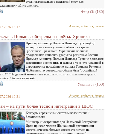
стали сталкиваться с нехваткой мест для
ажданских» абитуриентов.
(135)
Фонд СК
Анализ, события, факты
07.2026 13:17
ъект в Польше, обстрелы и налёты. Хроника
Премьер-министр Польши Дональд Туск ещё до
экспертизы назвал упавший объект в стране
"российской ракетой". Украинские военные
продолжают наносить удары по регионам России
Премьер-министр Польши Дональд Туск не дождался
завершения экспертизы и заявил о том, что упавший в
окрестностях населённого пункта Тарнавы-Колония
Люблинского воеводства объект был "российской
етой". "На данный момент все говорит о том, что мы имели дело с
сийской баллистической
(163)
Украина.ру
Анализ, события, факты
07.2026 10:21
ан – на пути более тесной интеграции в ШОС
Контуры евразийской системы коллективной
безопасности
Министр иностранных дел Исламской Республики
Иран призвал членов Шанхайской организации
сотрудничества больше сосредоточиться на
экономическом развитии, а принимающий