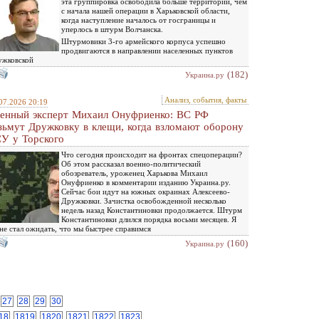
эта группировка освободила больше территории, чем
с начала нашей операции в Харьковской области,
когда наступление началось от госграницы и
уперлось в штурм Волчанска.
Штурмовики 3-го армейского корпуса успешно
продвигаются в направлении населенных пунктов
ужковской
(182)
Украина.ру
Анализ, события, факты
07.2026 20:19
енный эксперт Михаил Онуфриенко: ВС РФ
зьмут Дружковку в клещи, когда взломают оборону
У у Торского
Что сегодня происходит на фронтах спецоперации?
Об этом рассказал военно-политический
обозреватель, уроженец Харькова Михаил
Онуфриенко в комментарии изданию Украина.ру.
Сейчас бои идут на южных окраинах Алексеево-
Дружковки. Зачистка освобожденной несколько
недель назад Константиновки продолжается. Штурм
Константиновки длился порядка восьми месяцев. Я
не стал ожидать, что мы быстрее справимся
(160)
Украина.ру
27
28
29
30
18
1819
1820
1821
1822
1823