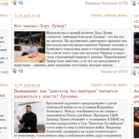
(175)
Владимир Овчинский
(128)
факты
Анализ, события, факты
31.07.2026 11:44
31.
«С
Кто заказал Лору Лумер?
ЧМ
Журналистка и правый политик Лора Лумер
считается "любимым блогером Трампа", что бы это
ой
ни значило. На протяжении длительного времени она
ет,
выступала против предоставления Украине помощи, а
й
Зеленского определяла даже в сторонники джихада.
блики
Но в июле этого года она посетила Украину и вдруг
стала сторонницей киевского режима "Переобувание"
ды, а
Лумер было замечено, и её тут же заподозрили в
ора
коррупции – нашлись даже надёжные источники, которые видели
отк
(151)
Украина.ру
(148)
факты
Анализ, события, факты
31.07.2026 09:40
31.
Выживание: как "диктатор без выборов" пытается
Ам
сии
удержаться у власти? Хроника
де
из
Британский журналист предупреждает о риске
глобальной войны из-за отчаяния Владимира
Зеленского. Между тем Вашингтон не спешит с
лицензией на Patriot для Киева. Президент США
ная
Дональд Трамп объявляет о соглашении ХАМАС на
ится
полное разоружение в Газе "Диктатор без выборов"
готов втянуть мир в глобальную войну. Владимир
ак по
Зеленский, оказавшись на грани политического
е
исчезновения, готов втянуть мир в глобальную войну ради сохранения