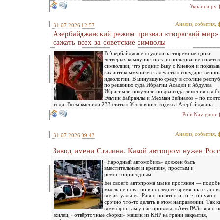
Украина.ру
Анализ, события, 
31.07.2026 12:57
Азербайджанский режим призвал «тюркский мир»
сажать всех за советские символы
В Азербайджане осудили на тюремные сроки
четверых коммунистов за использование советск
символики, что роднит Баку с Киевом и показыва
как антикоммунизм стал частью государственно
идеологии. В минувшую среду в столице респу
по решению суда Ибрагим Асадли и Абдулла
Ибрагимли получили по два года лишения свобо
Эльчин Байрамлы и Мехман Зейналов – по полт
года. Всем вменили 233 статью Уголовного кодекса Азербайджана
Polit Navigator
Анализ, события, 
31.07.2026 09:43
Завод имени Сталина. Какой автопром нужен Рос
«Народный автомобиль» должен быть
вместительным и крепким, простым и
ремонтопригодным
Без своего автопрома мы не протянем — подоб
мысль не нова, но в последнее время она станов
всё актуальней. Равно понятно и то, что нужно
срочно что-то делать в этом направлении. Так к
всем фронтам у нас провалы. «АвтоВАЗ» явно н
жилец, «отвёрточные сборки» машин из КНР на грани закрытия,