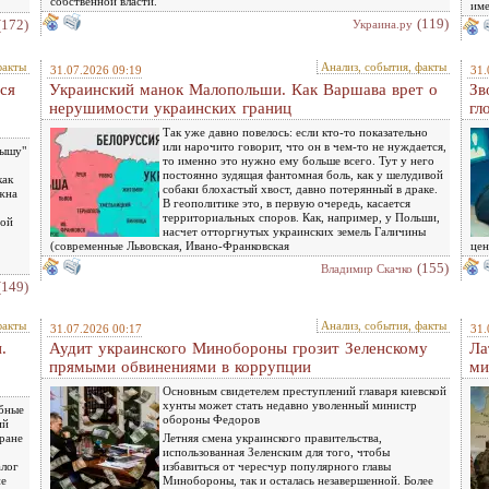
собственной власти.
име
(119)
(172)
Украина.ру
факты
Анализ, события, факты
31.07.2026 09:19
31.
ся
Украинский манок Малопольши. Как Варшава врет о
Зв
нерушимости украинских границ
гл
Так уже давно повелось: если кто-то показательно
или нарочито говорит, что он в чем-то не нуждается,
рышу"
то именно это нужно ему больше всего. Тут у него
постоянно зудящая фантомная боль, как у шелудивой
как
собаки блохастый хвост, давно потерянный в драке.
жна
В геополитике это, в первую очередь, касается
территориальных споров. Как, например, у Польши,
ной
насчет отторгнутых украинских земель Галичины
(современные Львовская, Ивано-Франковская
цен
(155)
Владимир Скачко
(149)
факты
Анализ, события, факты
31.07.2026 00:17
31.
.
Аудит украинского Минобороны грозит Зеленскому
Ла
прямыми обвинениями в коррупции
ми
Основным свидетелем преступлений главаря киевской
хунты может стать недавно уволенный министр
абные
обороны Федоров
ий
тране
Летняя смена украинского правительства,
использованная Зеленским для того, чтобы
алог
избавиться от чересчур популярного главы
не
Минобороны, так и осталась незавершенной. Более