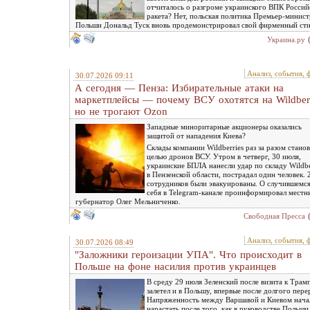
отчиталось о разгроме украинского ВПК Россий
ракета? Нет, польская политика Премьер-минист
Польши Дональд Туск вновь продемонстрировал свой фирменный ст
Украина.ру
Анализ, события, 
30.07.2026 09:11
А сегодня — Пенза: Избирательные атаки на
маркетплейсы — почему ВСУ охотятся на Wildberr
но не трогают Оzon
Западные миноритарные акционеры оказались
защитой от нападения Киева?
Склады компании Wildberries раз за разом станов
целью дронов ВСУ. Утром в четверг, 30 июля,
украинские БПЛА нанесли удар по складу Wildbe
в Пензенской области, пострадал один человек. 
сотрудников были эвакуированы. О случившемся
себя в Telegram-канале проинформировал местн
губернатор Олег Мельниченко.
Свободная Пресса
Анализ, события, 
30.07.2026 08:49
"Заложники героизации УПА". Что происходит в
Польше на фоне насилия против украинцев
В среду 29 июля Зеленский после визита к Трам
залетел и в Польшу, впервые после долгого пере
Напряженность между Варшавой и Киевом нача
нарастать после того, как в руководстве Польши