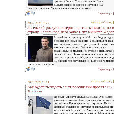
прошли обыски. "Государственное бюро
расследований во взаимодействии с ГШ
Вооружённых сил Украины проводит масштабную
Украина.ру
Анализ, события, 
30.07.2026 19:29
Зеленский рискует потерять не только власть, но 
страну. Теперь под него копает экс-министр Федо
Бывший министр обороны Михаил Фёдоров дал
большое интервью изданию "Украинская правда"
выступил фактически с программной речью. Бы
чиновник из команды Зеленского нарушил
двухнедельное молчание и открыто высказался о
своей отставке, фактически обвинил действующ
режим в коррупции. Фёдоров, имя которого по
на знамёна протестующие из "картонного майда
претендует не просто
Украина.ру
Анализ, события, 
30.07.2026 13:14
Как будет выглядеть "антироссийский проект" ЕС?
Хроника
Премьер-министр Польши Дональд Туск назвал
упавший в Польше объект российской ракетой д
экспертизы. Премьер-министр Армении Никол
Пашинян объявил об отставке правительства стр
то время, как ЕС давит на Армению с требовани
ввести визы для россиян и санкции. Миноборон