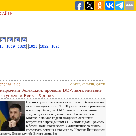
 САЙТЕ
27
28
29
30
18
1819
1820
1821
1822
1823
Анализ, события, факты
07.2026 13:29
надежный Зеленский, провалы ВСУ, замалчивание
еступлений Киева. Хроника
Нетаньяху мог отказаться от встречи с Зеленским из-
за его ненадежности. ВС РФ уничтожают противника
и технику. Западные СМИ намерено замалчивают
тему покушения на украинского бизнесмена в
Монако В начале недели Владимир Зеленский
встретился с президентом США Дональдом Трампом
в Белом доме, после этого у американского лидера
состоялась встреча с премьером Израиля Биньямином
аньяху. Пресс-служба Белого дома без