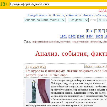
18+
ГЛАВ
ПравдаИнформ
≈
Новости, события
≈
Анализ, события
Или:
1
2
3
4
5
1801
1802
1803
1804
1805
1
Тэги:
,
,
,
информационная война
рост цен
искусственный интеллект
авт
Анализ, события, факт
Анализ, события, 
31.07.2026 16:21
От курорта к плацдарму. Латвия покупает себе н
репутацию за 50 тыс евро
Латвия ищет имиджмейкеров и готова заплатить
000 евро тому, кто улучшит репутацию страны.
даже объявили специальный конкурс - победите
предстоит оценить образ республики и создать 
позиционирование. Власти надеются, что за три
месяца подрядчик придумает, как превратить Л
в "привлекательное место для инвестиций, экспо
инноваций, туризма", а также привлечь
квалицированных специалистов и иностранных студентов.