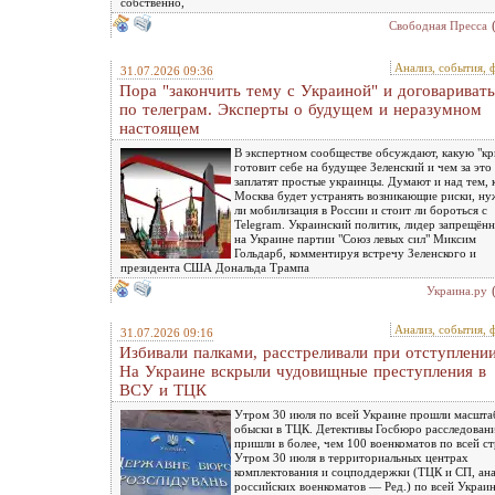
собственно,
Свободная Пресса
Анализ, события, 
31.07.2026 09:36
Пора "закончить тему с Украиной" и договаривать
по телеграм. Эксперты о будущем и неразумном
настоящем
В экспертном сообществе обсуждают, какую "к
готовит себе на будущее Зеленский и чем за это
заплатят простые украинцы. Думают и над тем, 
Москва будет устранять возникающие риски, ну
ли мобилизация в России и стоит ли бороться с
Telegram. Украинский политик, лидер запрещён
на Украине партии "Союз левых сил" Миксим
Гольдарб, комментируя встречу Зеленского и
президента США Дональда Трампа
Украина.ру
Анализ, события, 
31.07.2026 09:16
Избивали палками, расстреливали при отступлении
На Украине вскрыли чудовищные преступления в
ВСУ и ТЦК
Утром 30 июля по всей Украине прошли масшт
обыски в ТЦК. Детективы Госбюро расследован
пришли в более, чем 100 военкоматов по всей с
Утром 30 июля в территориальных центрах
комплектования и соцподдержки (ТЦК и СП, ан
российских военкоматов — Ред.) по всей Украи