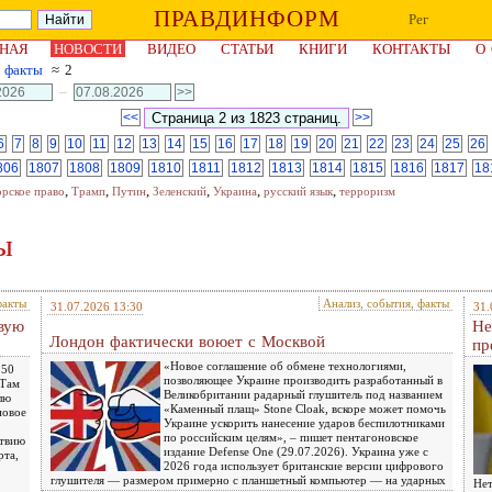
ПРАВДИНФОРМ
Рег
НАЯ
НОВОСТИ
ВИДЕО
СТАТЬИ
КНИГИ
КОНТАКТЫ
О
, факты
≈ 2
–
<<
>>
6
7
8
9
10
11
12
13
14
15
16
17
18
19
20
21
22
23
24
25
26
806
1807
1808
1809
1810
1811
1812
1813
1814
1815
1816
1817
18
,
,
,
,
,
,
орское право
Трамп
Путин
Зеленский
Украина
русский язык
терроризм
ы
факты
Анализ, события, факты
31.07.2026 13:30
31.
овую
Не
Лондон фактически воюет с Москвой
пр
«Новое соглашение об обмене технологиями,
 50
позволяющее Украине производить разработанный в
 Там
Великобритании радарный глушитель под названием
лю
«Каменный плащ» Stone Cloak, вскоре может помочь
новое
Украине ускорить нанесение ударов беспилотниками
по российским целям», – пишет пентагоновское
атвию
издание Defense One (29.07.2026). Украина уже с
рта,
2026 года использует британские версии цифрового
глушителя — размером примерно с планшетный компьютер — на ударных
Нет