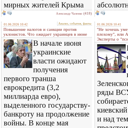
мирных жителей Крыма
абсолютн
(418)
Александр Чаленко
Анализ, события, факты
01.06.2026 10:42
01.06.2026 10:41
Повышение налогов и санкции против
"Не хочешь уме
уклонистов. Что ожидает украинцев в июне
плохому", или 
Эксперты о "пс
В начале июня
украинские
власти ожидают
получения
первого транша
Зеленско
еврокредита (3,2
ряды ВСУ
миллиарда евро),
собирает
выделенного государству-
киевский
банкроту на продолжение
и над те
войны. В конце мая
предстои