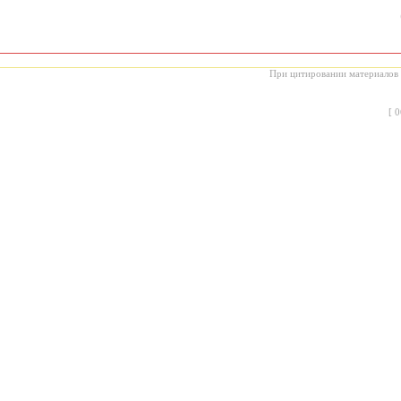
При цитировании материалов с
[
0