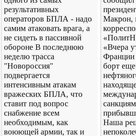
одного из самых
сообщил
результативных
президен
операторов БПЛА - надо
Макрон, 
самим атаковать врага, а
корреспо
не сидеть в пассивной
«ПолитНа
обороне В последнюю
«Вчера 
неделю трасса
Франции 
"Новороссия"
борт еще
подвергается
нефтяног
интенсивным атакам
находяще
вражеских БПЛА, что
междуна
ставит под вопрос
санкциям
снабжение всем
прибывше
необходимым, как
Наша ре
воюющей армии, так и
непоколе