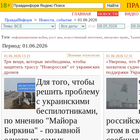
18+
ПР
ГЛАВНАЯ
НОВОСТИ
ВИДЕО
ПравдаИнформ
≈
Новости, события
≈ 01.06.2026
Или:
–
Тэги:
,
,
,
,
информационная война
рост цен
искусственный интеллект
авторское право
Трамп
Период: 01.06.2026
Военные технологии
01.06.2026 13:21
01.06.2026 12:31
Три вещи, которые необходимы, чтобы
«Уверены, что 
защитить трассу "Новороссия" от украинских
захватила судно
дронов
поддержки Укр
Для того, чтобы
решить проблему
с украинскими
беспилотниками,
по мнению "Майора
российск
Биркина" - позывной
этом в с