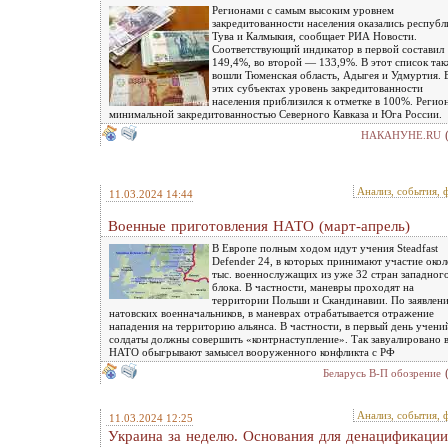
Регионами с самым высоким уровнем
закредитованности населения оказались республ
Тува и Калмыкия, сообщает РИА Новости.
Соответствующий индикатор в первой составил
149,4%, во второй — 133,9%. В этот список та
вошли Тюменская область, Адыгея и Удмуртия. 
этих субъектах уровень закредитованности
населения приблизился к отметке в 100%. Регио
минимальной закредитованностью Северного Кавказа и Юга России.
НАКАНУНЕ.RU
Анализ, события, 
11.03.2024 14:44
Военные приготовления НАТО (март-апрель)
В Европе полным ходом идут учения Steadfast
Defender 24, в которых принимают участие окол
тыс. военнослужащих из уже 32 стран западног
блока. В частности, маневры проходят на
территории Польши и Скандинавии. По заявлени
натовских военначальников, в маневрах отрабатывается отражение
нападения на территорию альянса. В частности, в первый день учени
солдаты должны совершить «контрнаступление». Так завуалировано 
НАТО обыгрывают замысел вооруженного конфликта с РФ
Беларусь В-П обозрение
Анализ, события, 
11.03.2024 12:25
Украина за неделю. Основания для денацификации