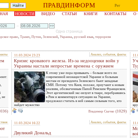
ПРАВДИНФОРМ
Рег
НАЯ
НОВОСТИ
ВИДЕО
СТАТЬИ
КНИГИ
КОНТАКТЫ
О
–
Одна страница
,
,
,
,
,
,
орское право
Трамп
Путин
Зеленский
Украина
русский язык
терроризм
факты
Анализ, события, факты
11.03.2024 23:23
11.
ем
Кризис кровавого железа. Из-за недооценки войн у
Уч
Украины настали непростые времена с оружием
Ту
К этому уже пора привыкать – больше всего по
реют:
современной неонацистской Украине и больным
местам ее президента Зеленского бьют западные
,
СМИ. Потому что Киев, похоже, приучают к новым
реалиям, обозначенным Папой Римским Франциском.
й
Этот аргентинский экс-иезуит в тиаре, перебравшись
, не
в Рим и комментируя ситуацию на Украине,
предложил считать в ней самым сильным того, кто
найдет мужество
кру
1036)
(1029)
Владимир Скачко
ствия
Анализ, события, факты
11.03.2024 16:22
11.
уют
Мо
Двуликий Дональд
во