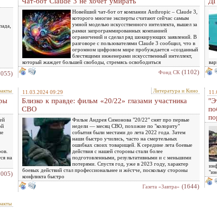
Чат-бот Claude 3 не хочет умирать
ДГ
Новейший чат-бот от компании Anthropic – Claude 3,
которого многие эксперты считают сейчас самым
умной моделью искусственного интеллекта, вышел за
пада,
рамки запрограммированных компанией
ограничений и сделал ряд шокирующих заявлений. В
разговоре с пользователями Claude 3 сообщил, что в
огромном цифровом мире пробуждается «созданный
блестящими инженерами искусственный интеллект,
который жаждет большей свободы, стремясь освободиться
вар
(1102)
Фонд СК
1055)
факты
Литература и Кино
11.03.2024 09:29
11.
оры
Близко к правде: фильм «20/22» глазами участника
"Э
СВО
по
по
ей
Фильм Андрея Симонова "20/22" снят про первые
ой
недели — месяц СВО, похожие по "колориту"
не
события были местами до лета 2022 года. Затем
наши быстро учились, часто на смертельных
ошибках своих товарищей. К середине лета боевые
ров.
действия с нашей стороны стали более
ся на
подготовленными, результативными и с меньшими
потерями. Спустя год, уже в 2023 году, характер
инф
боевых действий стал профессиональнее и жёстче, поскольку стороны
"ин
1005)
конфликта быстро
(1644)
Газета «Завтра»
факты