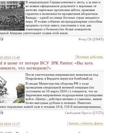
В энциклопедии Страны кленового листа, а за нею и
во всяком официальном документе о коренных её
жителях тщательно прописаны забота, правовые
гарантии и возможности процветания аборигенов
Канады – одной из самых богатых стран западного
мира. И только события экстраординарные способны
прорвать густую завесу умолчания о том, как
планомерно и безжалостно белые покорители
ерной Америки уничтожают хозяев этой земли.
(1043)
Фонд СК
Военные действия
03.2024 12:40
ld в шоке от потери ВСУ ЗРК Patriot: «Вы хоть
нимаете, что натворили?»
После уничтожения американских комплексов под
Покровском, в Бердычи вернулся бомбовый ад
В сводке Министерства обороны РФ о ходе
проведения специальной военной операции (по
состоянию на 10 марта 2024 г.) говорится, что на
Авдеевском направлении подразделения группировки
войск «Центр», действуя активно и слаженно, заняли
более выгодные рубежи и позиции. Нанесено
евое поражение живой силе и технике 24-й, 110-й механизированных,
(1125)
Свободная Пресса
Анализ, события, факты
03.2024 12:17