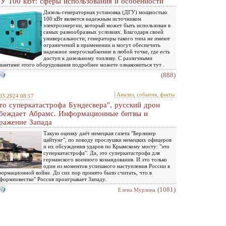
У 100 кВт: сферы использования и особенности
Дизель-генераторная установка (ДГУ) мощностью
100 кВт является надежным источником
электроэнергии, который может быть использован в
самых разнообразных условиях. Благодаря своей
универсальности, генераторы такого типа не имеют
ограничений в применении и могут обеспечить
надежное энергоснабжение в любой точке, где есть
доступ к дизельному топливу. С различными
иантами этого оборудования подробнее можете ознакомиться тут .
(888)
Анализ, события, факты
03.2024 08:17
то суперкатастрофа Бундесвера", русский дрон
беждает Абрамс. Информационные битвы и
ражение Запада
Такую оценку даёт немецкая газета "Берлинер
цайтунг", по поводу прослушки немецких офицеров
и их обсуждения ударов по Крымскому мосту: "это
суперкатастрофа". Да, это суперкатастрофа для
германского военного командования. И это только
один из моментов успешного наступления России в
ормационной войне. До сих пор принято было считать, что в
формповестке" Россия проигрывает Западу.
(1081)
Елена Мурзина