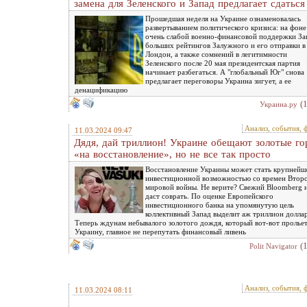
замена для Зеленского и Запад предлагает сдаться
Прошедшая неделя на Украине ознаменовалась
развертыванием политического кризиса: на фоне
очень слабой военно-финансовой поддержки За
больших рейтингов Залужного и его отправки в
Лондон, а также сомнений в легитимности
Зеленского после 20 мая президентская партия
начинает разбегаться. А "глобальный Юг" снова
предлагает переговоры Украина зигует, а ее
денацификацию
(
Украина.ру
Анализ, события, 
11.03.2024 09:47
Дядя, дай триллион! Украине обещают золотые г
«на восстановление», но не все так просто
Восстановление Украины может стать крупнейш
инвестиционной возможностью со времен Втор
мировой войны. Не верите? Свежий Bloomberg 
даст соврать. По оценке Европейского
инвестиционного банка на упомянутую цель
коллективный Запад выделит аж триллион долла
Теперь ждунам небывалого золотого дождя, который вот-вот прольет
Украину, главное не перепутать финансовый ливень
(
Polit Navigator
Анализ, события, 
11.03.2024 08:11