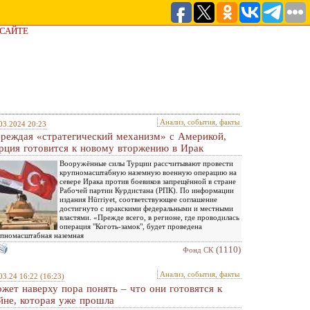
 САЙТЕ
Анализ, события, факты
03.2024 20:23
реждая «стратегический механизм» с Америкой,
рция готовится к новому вторжению в Ирак
Вооружённые силы Турции рассчитывают провести
крупномасштабную наземную военную операцию на
севере Ирака против боевиков запрещённой в стране
Рабочей партии Курдистана (РПК). По информации
издания Hürriyet, соответствующее соглашение
достигнуто с иракскими федеральными и местными
властями. «Прежде всего, в регионе, где проводилась
операция "Коготь-замок", будет проведена
пномасштабная наземная
(1110)
Фонд СК
Анализ, события, факты
03.24 16:22
(16:23)
жет наверху пора понять – что они готовятся к
йне, которая уже прошла