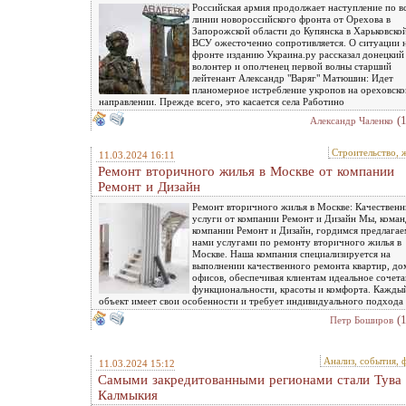
Российская армия продолжает наступление по в
линии новороссийского фронта от Орехова в
Запорожской области до Купянска в Харьковской
ВСУ ожесточенно сопротивляется. О ситуации 
фронте изданию Украина.ру рассказал донецкий
волонтер и ополченец первой волны старший
лейтенант Александр "Варяг" Матюшин: Идет
планомерное истребление укропов на ореховск
направлении. Прежде всего, это касается села Работино
(
Александр Чаленко
Строительство, 
11.03.2024 16:11
Ремонт вторичного жилья в Москве от компании
Ремонт и Дизайн
Ремонт вторичного жилья в Москве: Качествен
услуги от компании Ремонт и Дизайн Мы, коман
компании Ремонт и Дизайн, гордимся предлага
нами услугами по ремонту вторичного жилья в
Москве. Наша компания специализируется на
выполнении качественного ремонта квартир, до
офисов, обеспечивая клиентам идеальное сочет
функциональности, красоты и комфорта. Кажды
объект имеет свои особенности и требует индивидуального подхода
(
Петр Боширов
Анализ, события, 
11.03.2024 15:12
Самыми закредитованными регионами стали Тува
Калмыкия