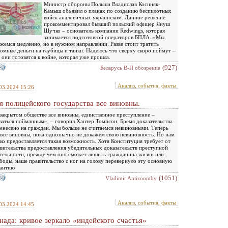
Министр обороны Польши Владислав Косиняк-
Камыш объявил о планах по созданию беспилотных
войск аналогичных украинским. Данное решение
прокомментировал бывший польский офицер Януш
Щучко – основатель компании Redwings, которая
занимается подготовкой операторов БПЛА. «Мы
жемся медленно, но в нужном направлении. Разве стоит тратить
омные деньги на гаубицы и танки. Надеюсь что сверху скоро поймут –
 они готовятся к войне, которая уже прошла.
(927)
Беларусь В-П обозрение
Анализ, события, факты
03.2024 15:26
я полицейского государства все виновны.
закрытом обществе все виновны, единственное преступление –
заться пойманным», – говорил Хантер Томпсон. Бремя доказательства
енесено на граждан. Мы больше не считаемся невиновными. Теперь
все виновны, пока однозначно не докажем свою невиновность. Но нам
ко предоставляется такая возможность. Хотя Конституция требует от
вительства предоставления убедительных доказательств преступной
тельности, прежде чем оно сможет лишить гражданина жизни или
боды, наше правительство с ног на голову перевернуло эту основную
рантию
(1051)
Vladimir Antizoomby
Анализ, события, факты
03.2024 14:45
нада: кривое зеркало «индейского счастья»