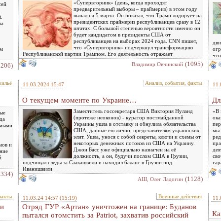
«Супервторник» (день, когда проходят
сей
предварительный выборы – праймериз) в этом году
выпал на 5 марта. Он показал, что Трамп лидирует на
.
президентских праймериз республиканцев сразу в 12
на
штатах. С большой степенью вероятности именно он
будет кандидатом в президенты США от
республиканцев на выборах 2024 года. CNN пишет,
дви
что «Супервторник» подчеркнул трансформацию
ом
огр
Республиканской партии Трампом. Его деятельность отражает
что
(1095)
Владимир Овчинский
1206)
жильё
Анализ, события, факты
11.03.2024 15:47
11.
О текущем моменте по Украине…
Дл
Заместитель госсекретаря США Виктория Нуланд
«В 
ные
(протеже неоконов) - куратор постмайданной
ока
да
Украины ушла в отставку и обнулила обязательства
пер
емыми
США, данные ею лично, представителям украинских
мы 
элит. Ушла, унося с собой секреты, ключи и схемы от
ред
некоторых денежных потоков из США на Украину.
пра
мов и
Джон Басс уже официально назначен на её
дея
ание
должность, а он, будучи послом США в Грузии,
сво
й
подчищал следы за Саакашвили и находил баланс в Грузии под
га
Иванишвили
1334)
(1128)
АШ, Олег Ладогин
факты
Военные действия
11.03.24 14:57
(15:19)
11.
 и
Отряд ГУР «Артан» уничтожен на границе: Буданов
Ка
пытался отомстить за Patriot, захватив российский