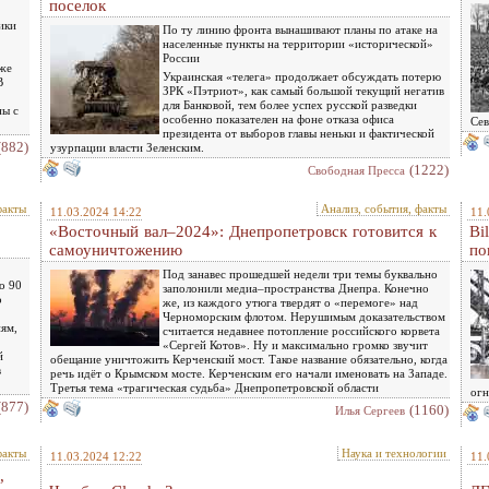
поселок
ики
По ту линию фронта вынашивают планы по атаке на
населенные пункты на территории «исторической»
России
кже
Украинская «телега» продолжает обсуждать потерю
В
ЗРК «Пэтриот», как самый большой текущий негатив
для Банковой, тем более успех русской разведки
ны с
особенно показателен на фоне отказа офиса
Сев
президента от выборов главы неньки и фактической
(882)
узурпации власти Зеленским.
(1222)
Свободная Пресса
факты
Анализ, события, факты
11.03.2024 14:22
11.
«Восточный вал–2024»: Днепропетровск готовится к
Bi
самоуничтожению
по
Под занавес прошедшей недели три темы буквально
о 90
заполонили медиа–пространства Днепра. Конечно
о
же, из каждого утюга твердят о «перемоге» над
Черноморским флотом. Нерушимым доказательством
ям,
считается недавнее потопление российского корвета
«Сергей Котов». Ну и максимально громко звучит
й
обещание уничтожить Керченский мост. Такое название обязательно, когда
в
речь идёт о Крымском мосте. Керченским его начали именовать на Западе.
Третья тема «трагическая судьба» Днепропетровской области
огн
(877)
(1160)
Илья Сергеев
факты
Наука и технологии
11.03.2024 12:22
11.
,