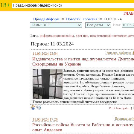
18+
ГЛАВ
ПравдаИнформ
≈
Новости, события
≈ 11.03.2024
Или:
Тэги:
,
,
,
информационная война
рост цен
искусственный интеллект
авт
Период: 11.03.2024
Анализ, события, 
11.03.2024 23:54
Издевательства и пытки над журналистом Дмитри
Скворцовым на Украине
Затхлые, вонючие камеры на несколько десятков
человек. Очень холодные. Ржавые батареи еле г
тюремное начальство на «зэках» привыкло
экономить. По облезлым стенам – ржавые потеки
плесневой грибок. Люди болеют. Кашляют,
надрываются. Даже умирают – как американски
блогер Гонсало Лира, критиковавший Зеленского
дождавшийся никакой помощи от Белого Дома.
Такова реальность пенитенциарной системы в государстве
(
Polit Navigator
Военные дей
11.03.2024 17:26
Российские войска бьются за Работино и использ
опыт Авдеевки