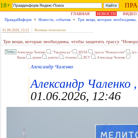
18+
ПР
ГЛАВНАЯ
НОВОСТИ
ВИДЕО
ПравдаИнформ
≈
Новости, события
≈
Три вещи, которые необходимы, 
01.06.2026
, 13:21
Военные технологии
Три вещи, которые необходимы, чтобы защитить трассу "Новоро
,
,
,
,
Александр Чаленко
"Украина.ру"
БПЛА
трасса "Новороссия"
fpv
,
,
,
,
,
Крым
армия
ракеты
техника
ВСУ
Александр Чаленко
Александр Чаленко
Александр Чаленко ,
01.06.2026, 12:46