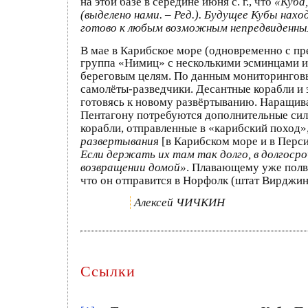
на этой базе в середине июня с. г., что
«Куба,
(выделено нами. – Ред.). Будущее Кубы нах
готово к любым возможным непредвиденн
В мае в Карибское море (одновременно с п
группа «Нимиц» с несколькими эсминцами и
береговым целям. По данным мониторинговы
самолёты-разведчики. Десантные корабли и 
готовясь к новому развёртыванию. Наращив
Пентагону потребуются дополнительные сил
корабли, отправленные в «карибский поход»
развертывания
[в Карибском море и в Перс
Если держать их там так долго, в долгоср
возвращении домой»
. Плавающему уже полв
что он отправится в Норфолк (штат Вирджин
Алексей ЧИЧКИН
Ссылки