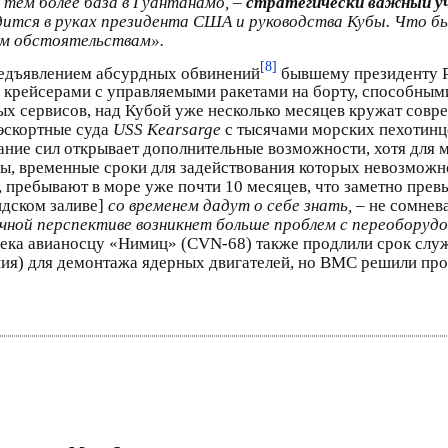
 тем более база в Гуантанамо, –
стратегически важный у
одится в руках президента США и руководства Кубы. Что б
ым обстоятельствам».
[8]
редъявлением абсурдных обвинений
бывшему президенту Р
 крейсерами с управляемыми ракетами на борту, способным
х сервисов, над Кубой уже несколько месяцев кружат совр
эскортные суда
USS Kearsarge
с тысячами морских пехотинц
ание сил открывает дополнительные возможности, хотя для
ы, временные сроки для задействования которых невозможн
, пребывают в море уже почти 10 месяцев, что заметно пре
идском заливе]
со временем дадут о себе знать,
– не сомнев
очной перспективе возникнет больше проблем с переоборуд
ека авианосцу «Нимиц» (CVN-68) также продлили срок служ
ия) для демонтажа ядерных двигателей, но ВМС решили про