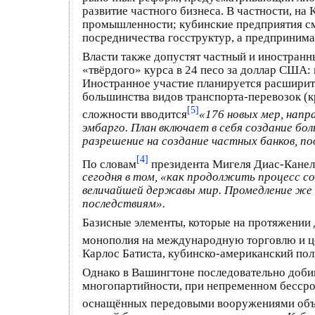
развитие частного бизнеса. В частности, на
промышленности; кубинские предприятия смо
посредничества госструктур, а предпринима
Власти также допустят частный и иностранн
«твёрдого» курса в 24 песо за доллар США:
Иностранное участие планируется расширить
большинства видов транспорта-перевозок (к
[5]
сложности вводится
«176 новых мер, нап
эмбарго. План включает в себя создание б
разрешение на создание частных банков, п
[4]
По словам
президента Мигеля Диас-Канел
сегодня в том, «как продолжить процесс 
величайшей державы мир. Промедление же
последствиям».
Базисные элементы, которые на протяжении 
монополия на международную торговлю и це
Карлос Батиста, кубинско-американский пол
Однако в Вашингтоне последовательно добив
многопартийности, при непременном бессроч
оснащённых передовыми вооружениями объек