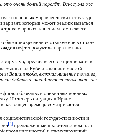
 это очень долгий перелёт. Венесуэла же
ахвата основных управленческих структур
й вариант, который может реализовываться
острова с провозглашением там некоего
ло бы единовременное отключение в стране
складов нефтепродуктов, параллельно
-структур, прежде всего с «пропиской» в
 источники на Кубе и в вашингтонской
роны Вашингтона, включая лишение топлива,
енное действие находится на столе так, как
 нефтяной блокады, и очевидных военных
елку. Но теперь ситуация в Иране
, в настоящее время рассматривается
я социалистической государственности и
[4]
брил
предложенный правительством план
ной промышленности) и стимулирующий