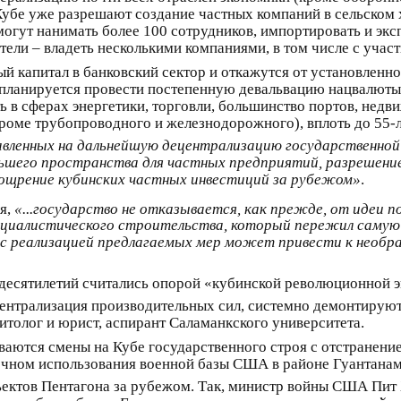
 Кубе уже разрешают создание частных компаний в сельском 
гут нанимать более 100 сотрудников, импортировать и экс
тели – владеть несколькими компаниями, в том числе с учас
ый капитал в банковский сектор и откажутся от установленн
 планируется провести постепенную девальвацию нацвалюты
 в сферах энергетики, торговли, большинство портов, недв
роме трубопроводного и железнодорожного), вплоть до 55-л
равленных на дальнейшую децентрализацию государственно
ольшего пространства для частных предприятий, разрешени
оощрение кубинских частных инвестиций за рубежом»
.
я,
«...государство не отказывается, как прежде, от идеи 
социалистического строительства, который пережил самую
 с реализацией предлагаемых мер может привести к необ
десятилетий считались опорой «кубинской революционной эк
нтрализация производительных сил, системно демонтируютс
итолог и юрист, аспирант Саламанкского университета.
аются смены на Кубе государственного строя с отстранение
ном использования военной базы США в районе Гуантанамо 
тов Пентагона за рубежом. Так, министр войны США Пит Х