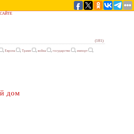
 САЙТЕ
(181)
,
,
,
,
,
,
Европа
Трамп
война
государство
импорт
й дом