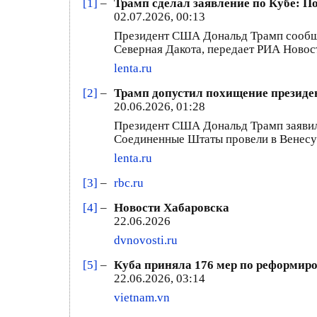
[1]
–
Трамп сделал заявление по Кубе: П
02.07.2026, 00:13
Президент США Дональд Трамп сообщил
Северная Дакота, передает РИА Новост
lenta.ru
[2]
–
Трамп допустил похищение президен
20.06.2026, 01:28
Президент США Дональд Трамп заявил,
Соединенные Штаты провели в Венесуэл
lenta.ru
[3]
–
rbc.ru
[4]
–
Новости Хабаровска
22.06.2026
dvnovosti.ru
[5]
–
Куба приняла 176 мер по реформиро
22.06.2026, 03:14
vietnam.vn