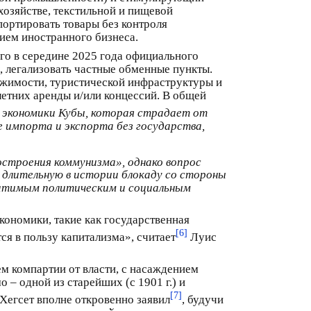
хозяйстве, текстильной и пищевой
портировать товары без контроля
тием иностранного бизнеса.
ого в середине 2025 года официального
, легализовать частные обменные пункты.
ижимости, туристической инфраструктуры и
етних аренды и/или концессий. В общей
й экономики Кубы, которая страдает от
е импорта и экспорта без государства,
построения коммунизма», однако вопрос
 длительную в истории блокаду со стороны
ратимым политическим и социальным
ономики, такие как государственная
[6]
я в пользу капитализма», считает
Луис
м компартии от власти, с насаждением
– одной из старейших (с 1901 г.) и
[7]
егсет вполне откровенно заявил
, будучи