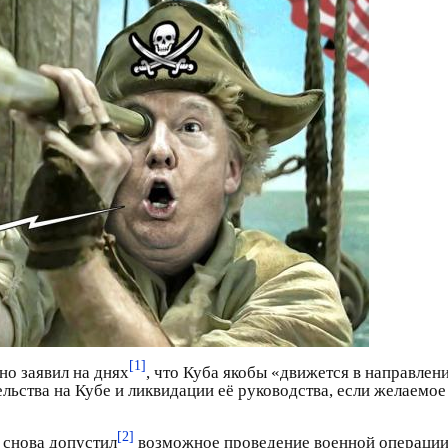
[1]
о заявил на днях
, что Куба якобы «движется в направл
ьства на Кубе и ликвидации её руководства, если желаемо
[2]
а снова допустил
возможное проведение военной операци