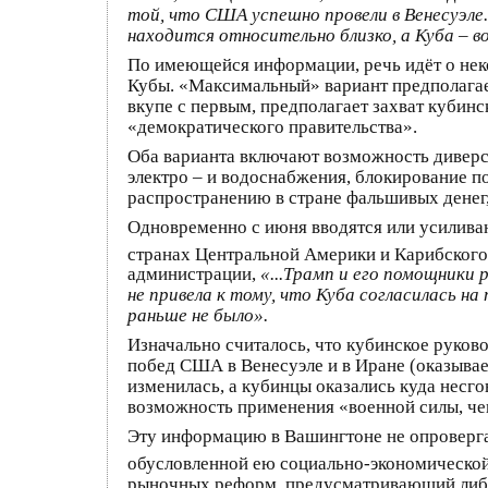
той, что США успешно провели в Венесуэле
находится относительно близко, а Куба – в
По имеющейся информации, речь идёт о неко
Кубы. «Максимальный» вариант предполагает
вкупе с первым, предполагает захват кубин
«демократического правительства».
Оба варианта включают возможность диверс
электро – и водоснабжения, блокирование п
распространению в стране фальшивых денег
Одновременно с июня вводятся или усилива
странах Центральной Америки и Карибского
администрации,
«...Трамп и его помощники 
не привела к тому, что Куба согласилась н
раньше не было».
Изначально считалось, что кубинское руково
побед США в Венесуэле и в Иране (оказываетс
изменилась, а кубинцы оказались куда несго
возможность применения «военной силы, че
Эту информацию в Вашингтоне не опровергаю
обусловленной ею социально-экономической
рыночных реформ, предусматривающий либе