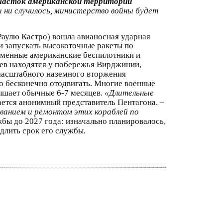
часток американской территории
ы ни случилось, министерство войны будет
аулю Кастро) вошла авианосная ударная
и запускать высокоточные ракеты по
еменные американские беспилотники и
ев находятся у побережья Вирджинии,
 масштабного наземного вторжения
о бесконечно отодвигать. Многие военные
вышает обычные 6-7 месяцев.
«Длительные
ается анонимный представитель Пентагона. –
ованием и ремонтом этих кораблей по
бы до 2027 года: изначально планировалось,
длить срок его службы.