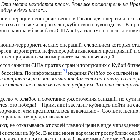
. Эти места находятся рядом. Если же посмотреть на Иран,
ообще в двух шагах».
ей операции непосредственно в Гаване для оперативного з
 захват также и первых лиц кубинского руководства. Второ
ского района вблизи базы США в Гуантанамо на юго-востоке 
ионно-террористических операций, следствием которых ста
ортов, аэропортов, нефтеперерабатывающих предприятий и 
, инспирированием антиправительственных акций.
ются санкции США против стран и торгующих с Кубой бизнес
[3]
 бассейна. По информации
издания
Politico
со ссылкой на
разочарованы, так как кампания давления на Гавану со сто
а политические и экономические реформы. Так что теперь во
дство «...слабое и сочетание ужесточения санкций, по сути
я, это победа! – Прим. авт.) заставит кубинцев пойти на сд
ворчивее, чем предполагалось изначально». Соответственно
го раньше не предполагалось».
т, не отказываясь от своей главной цели в виде упразднени
 системы на Кубе. В конце июня парламент республики одо
рализацию почти всех отраслей экономики (кроме оборон