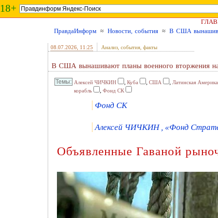
18+
ГЛАВ
ПравдаИнформ
≈
Новости, события
≈
В США вынашива
08.07.2026
, 11:25
Анализ, события, факты
В США вынашивают планы военного вторжения на
,
,
,
Алексей ЧИЧКИН
Куба
США
Латинская Америка
,
корабль
Фонд СК
Фонд СК
Алексей ЧИЧКИН , «Фонд Стратег
Объявленные Гаваной рыно