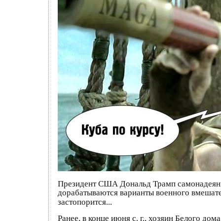
Президент США Дональд Трамп самонадеянн
дорабатываются варианты военного вмешател
застопорится...
Ранее, в конце июня с. г., хозяин Белого дом