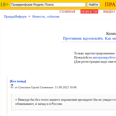
18+
ПР
ГЛАВНАЯ
НОВОСТИ
ВИДЕО
ПравдаИнформ
≈
Новости, события
Комм
Противник вдохновлён. Как м
Только зарегистрированные 
Пожалуйста
авторизируйтес
(Для регистрации надо имет
[Без темы]
от
Сапелкин Сергей Семёнович
11.09.2022 10:06
« Никогда бы без этого нашего поражения президент бы не увидел то
обманывают, и запад и в России.