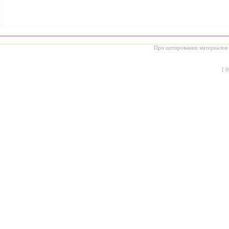
При цитировании материалов с
[
0