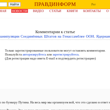
ПРАВДИНФОРМ
Рег
НАЯ
НОВОСТИ
ВИДЕО
СТАТЬИ
КНИГИ
КОНТАКТЫ
О
Комментарии к статье
анипуляции Соединённых Штатов на Генассамблее ООН. Ядерная
Только зарегистрированные пользователи могут оставлять комментарии.
Пожалуйста
авторизируйтесь
или
зарегистрируйтесь.
(Для регистрации надо иметь E-mail и подтвердить регистрацию)
по бункеру Путина. На весь мир мы организуем вой, что это сделано в ответ 