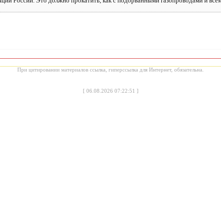
яции России. Это должно прокатить, как с подорванными газопроводами и всем
При цитировании материалов ссылка, гиперссылка для Интернет, обязательна.
[
06.08.2026 07:22:51
]