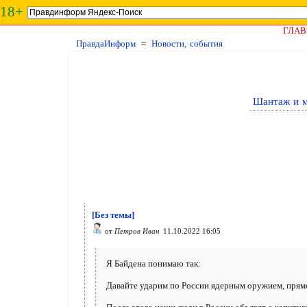
18+
ГЛАВ
ПравдаИнформ
≈
Новости, события
Шантаж и м
[Без темы]
от
Петров Иван
11.10.2022 16:05
Я Байдена понимаю так:
Давайте ударим по России ядерным оружием, прямо 