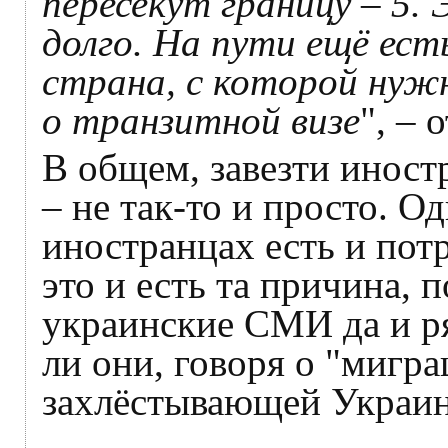
пересекут границу – 5.
долго. На пути ещё ест
страна, с которой нуж
о транзитной визе
", – 
В общем, завезти иност
– не так-то и просто. О
иностранцах есть и пот
это и есть та причина,
украинские СМИ да и р
ли они, говоря о "мигр
захлёстывающей Украи