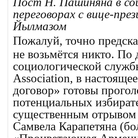
Пост Н. Пашиняна в соц
переговорах с вице-пр
Йылмазом
Пожалуй, точно предска
не возьмётся никто. По
социологической службы 
Association, в настояще
договор» готовы прогол
потенциальных избирате
существенным отрывом
Самвела Карапетяна (бо