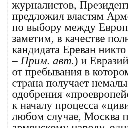
журналистов, Президен
предложил властям Арм
по выбору между Европ
заметим, в качестве пол
кандидата Ереван никто 
–
Прим. авт.
) и Еврази
от пребывания в которо
страна получает немалы
одобрения «проевропейс
к началу процесса «цив
любом случае, Москва п
армянскому народу, одн