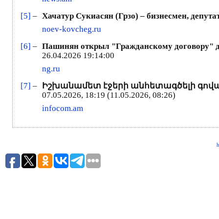
[5]
–
Хачатур Сукиасян (Грзо) – бизнесмен, депут
noev-kovcheg.ru
[6]
–
Пашинян открыл "Гражданскому договору" дор
26.04.2026 19:14:00
ng.ru
[7]
–
Իշխանամետ էջերի անհետագծելի գովազդ
07.05.2026, 18:19 (11.05.2026, 08:26)
infocom.am
h