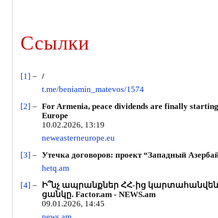
Ссылки
[1]
–
/
t.me/beniamin_matevos/1574
[2]
–
For Armenia, peace dividends are finally startin
Europe
10.02.2026, 13:19
neweasterneurope.eu
[3]
–
Утечка договоров: проект “Западный Азерб
hetq.am
[4]
–
Ի՞նչ ապրանքներ ՀՀ-ից կարտահանվեն 
ցանկը. Factor.am - NEWS.am
09.01.2026, 14:45
news.am