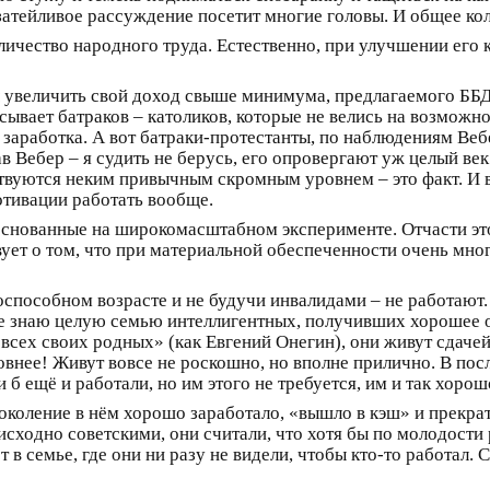
затейливое рассуждение посетит многие головы. И общее кол
оличество народного труда. Естественно, при улучшении его
 увеличить свой доход свыше минимума, предлагаемого ББД?
исывает батраков – католиков, которые не велись на возмож
 заработка. А вот батраки-протестанты, по наблюдениям Вебе
в Вебер – я судить не берусь, его опровергают уж целый век
твуются неким привычным скромным уровнем – это факт. И в
отивации работать вообще.
 основанные на широкомасштабном эксперименте. Отчасти э
вует о том, что при материальной обеспеченности очень мно
способном возрасте и не будучи инвалидами – не работают.
ке знаю целую семью интеллигентных, получивших хорошее о
всех своих родных» (как Евгений Онегин), они живут сдачей
овнее! Живут вовсе не роскошно, но вполне прилично. В по
 б ещё и работали, но им этого не требуется, им и так хорош
коление в нём хорошо заработало, «вышло в кэш» и прекрат
сходно советскими, они считали, что хотя бы по молодости 
 в семье, где они ни разу не видели, чтобы кто-то работал