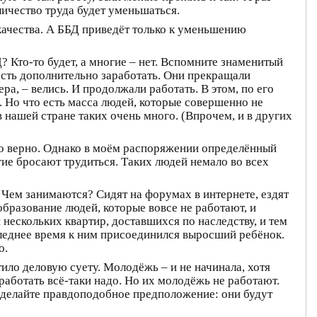
ичество труда будет уменьшаться.
 качества. А ББД приведёт только к уменьшению
 Кто-то будет, а многие – нет. Вспомните знаменитый
ность дополнительно заработать. Они прекращали
ра, – велись. И продолжали работать. В этом, по его
. Но что есть масса людей, которые совершенно не
 нашей стране таких очень много. (Впрочем, и в других
то верно. Однако в моём распоряжении определённый
гие бросают трудиться. Таких людей немало во всех
 Чем занимаются? Сидят на форумах в интернете, ездят
бразование людей, которые вовсе не работают, и
 нескольких квартир, доставшихся по наследству, и тем
следнее время к ним присоединился выросший ребёнок.
о.
ило деловую суету. Молодёжь – и не начинала, хотя
работать всё-таки надо. Но их молодёжь не работают.
. Сделайте правдоподобное предположение: они будут