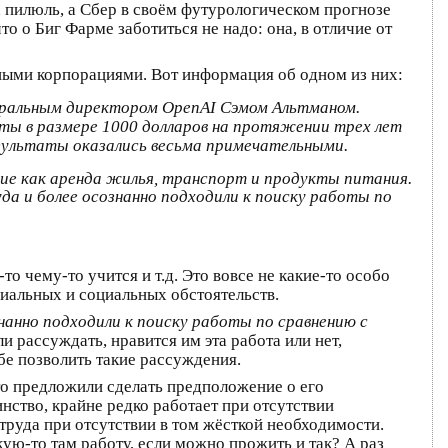
х пилюль, а Сбер в своём футурологическом прогнозе
о о Биг Фарме заботиться не надо: она, в отличие от
ыми корпорациями. Вот информация об одном из них:
еральным директором OpenAI Сэмом Альтманом.
аты в размере 1000 долларов на протяжении трех лет
результаты оказались весьма примечательными.
кие как аренда жилья, транспорт и продукты питания.
а и более осознанно подходили к поиску работы по
 чему-то учится и т.д. Это вовсе не какие-то особо
риальных и социальных обстоятельств.
нанно подходили к поиску работы по сравнению с
и рассуждать, нравится им эта работа или нет,
ебе позволить такие рассуждения.
сто предложили сделать предположение о его
инство, крайне редко работает при отсутствии
труда при отсутствии в том жёсткой необходимости.
ую-то там работу, если можно прожить и так? А раз