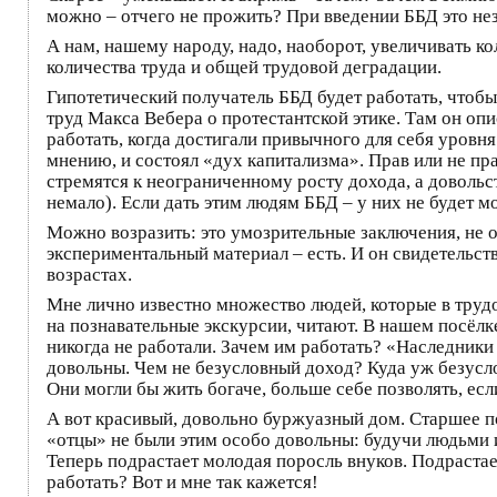
можно – отчего не прожить? При введении ББД это не
А нам, нашему народу, надо, наоборот, увеличивать к
количества труда и общей трудовой деградации.
Гипотетический получатель ББД будет работать, чтобы
труд Макса Вебера о протестантской этике. Там он оп
работать, когда достигали привычного для себя уровня
мнению, и состоял «дух капитализма». Прав или не пра
стремятся к неограниченному росту дохода, а довольс
немало). Если дать этим людям ББД – у них не будет м
Можно возразить: это умозрительные заключения, не
экспериментальный материал – есть. И он свидетельст
возрастах.
Мне лично известно множество людей, которые в трудо
на познавательные экскурсии, читают. В нашем посёл
никогда не работали. Зачем им работать? «Наследники 
довольны. Чем не безусловный доход? Куда уж безусл
Они могли бы жить богаче, больше себе позволять, если
А вот красивый, довольно буржуазный дом. Старшее по
«отцы» не были этим особо довольны: будучи людьми и
Теперь подрастает молодая поросль внуков. Подрастает
работать? Вот и мне так кажется!