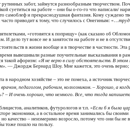
 рутинных забот, займутся разнообразным творчеством. Почти
ой суетиться на работе – они бы о-го-го что написали/ нари
то самоблеф и прекраснодушная фантазия. Кому суждено тво
 часто приводит к тому, что случилось с Онегиным: «…
труд
пятилетками, «готовятся к поприщу» (как сказано об Обломов
. И дело тут вовсе не в занятости на работе и не в отсутств
тоятельств в жизни вообще и в творчестве в частности. Эта 
емя вывешивали разные поучительные высказывания в рамо
я такой афоризм:
«Я не верю в силу обстоятельств. В этом
м».
— Джордж Бернард Шоу. Мне кажется, это очень верно; х
та в народном хозяйстве – это не помеха, а источник творчес
рачом, педагогом, рабочим, колхозником. – Хорошо, а ког
? – И очень хорошо, что немного. Все, что тогда напишет
лицистов, аналитиков, футурологов и т.п. «
Если б я была ца
кторе экономики, а в остальное время занимались бы своим
, но качество – неизмеримо возросло, потому что они бы не 
бы тоже пошло на пользу.