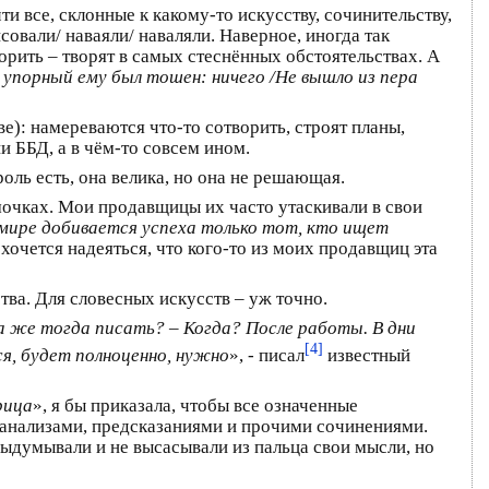
 все, склонные к какому-то искусству, сочинительству,
совали/ наваяли/ наваляли. Наверное, иногда так
рить – творят в самых стеснённых обстоятельствах. А
 упорный ему был тошен: ничего /Не вышло из пера
е): намереваются что-то сотворить, строят планы,
ии ББД, а в чём-то совсем ином.
роль есть, она велика, но она не решающая.
чках. Мои продавщицы их часто утаскивали в свои
 мире добивается успеха только тот, кто ищет
очется надеяться, что кого-то из моих продавщиц эта
тва. Для словесных искусств – уж точно.
да же тогда писать? – Когда? После работы. В дни
[4]
ся, будет полноценно, нужно
», - писал
известный
рица
», я бы приказала, чтобы все означенные
и анализами, предсказаниями и прочими сочинениями.
выдумывали и не высасывали из пальца свои мысли, но