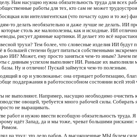
к делу. Нам насущно нужна обязательность труда для всех р
общественные работы для тех, кто сам не может трудоустрои
босяцкая или интеллигентская (что почасту одно и то же) фа
дям-то делать необязательно и даже лучше не делать. ИИ п
, которые столь же малополезны, как и исходные. ИИ отличн
еводы, рисует дрянные картинки. И делает это всё нараста
овесной трухи? Тем более, что словесные изделия ИИ будут п
сё в большей степени будет питаться собственными экскреме
ощью ИИ? Может, ему просто заняться чем-то иным? Зачем пе
боты с дивным успехом выполняет ИИ. Раньше их выполняли 
й базы. Ну и отлично! Пускай займутся чем-то полезным.
дящий в ор и улюлюканье: она отрицает роботизацию, блага 
ообще поддержания в работоспособном состоянии всей этой 
ты не выполняют. Например, насущно необходимо очистить к
изводстве овощей, требуется много рабочей силы. Собирать 
просто не выращивать.
ве работ и нужно ввести всеобщую обязательность труда. Я 
торому идёт Запад, да и мы тоже, чреват большими рисками: 
м Римом.
ляд на труд: это дело рабов. А высокоценные МЫ будем сид