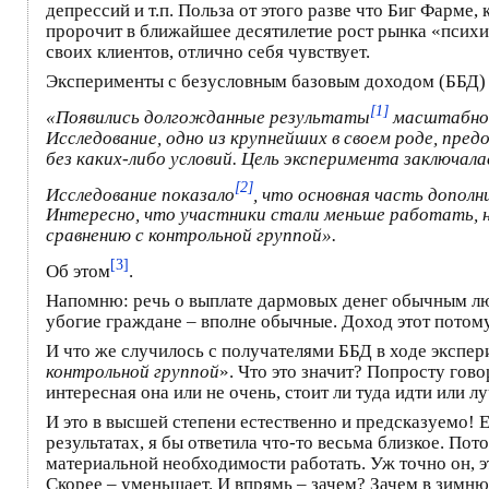
депрессий и т.п. Польза от этого разве что Биг Фарм
пророчит в ближайшее десятилетие рост рынка «психиче
своих клиентов, отлично себя чувствует.
Эксперименты с безусловным базовым доходом (ББД) 
[1]
«Появились долгожданные результаты
масштабног
Исследование, одно из крупнейших в своем роде, пр
без каких-либо условий. Цель эксперимента заключала
[2]
Исследование показало
, что основная часть допол
Интересно, что участники стали меньше работать, н
сравнению с контрольной группой».
[3]
Об этом
.
Напомню: речь о выплате дармовых денег обычным людя
убогие граждане – вполне обычные. Доход этот потому
И что же случилось с получателями ББД в ходе экспер
контрольной группой
». Что это значит? Попросту гово
интересная она или не очень, стоит ли туда идти или 
И это в высшей степени естественно и предсказуемо! Е
результатах, я бы ответила что-то весьма близкое. По
материальной необходимости работать. Уж точно он, э
Скорее – уменьшает. И впрямь – зачем? Зачем в зимню