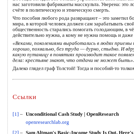
нас заготовили фабриканты масскульта. Уверена: это л
счёте в политическую и этническую смерть.
Что пособия любого рода развращают – это заметил 
мира, в которой человек должен сам зарабатывать свой
общественность старались помогать голодающим, в чём
действительно нужна, а кому не нужна помощь и даже 
«Веками, поколениями выработались в людях приемы
хорошо, похвально, без труда — дурно, стыдно. И вдр
какую путаницу в понятиях производит такое появле
дела: крестьяне знают, что отдачи не может быть»
Далеко глядел граф Толстой! Тогда и пособий-то толко
Ссылки
[1]
–
Unconditional Cash Study | OpenResearch
openresearchlab.org
[2]
–
Sam Altman's Basic-Income Study Is Out. Here's 