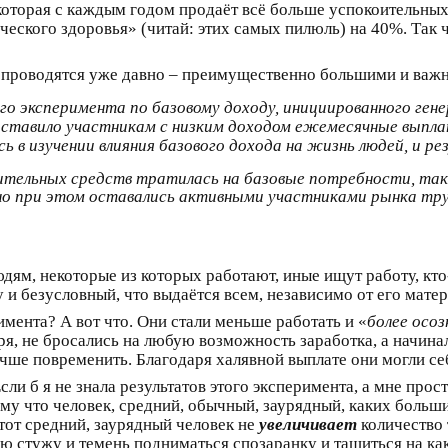
е, которая с каждым годом продаёт всё больше успокоительны
ского здоровья» (читай: этих самых пилюль) на 40%. Так чт
проводятся уже давно – преимущественно большими и важн
о эксперимента по базовому доходу, инициированного ген
едоставило участникам с низким доходом ежемесячные выпл
сь в изучении влияния базового дохода на жизнь людей, и 
нительных средств тратилась на базовые потребности, та
о при этом оставались активными участниками рынка труд
м, некоторые из которых работают, иные ищут работу, кто-то
 и безусловный, что выдаётся всем, независимо от его мате
имента? А вот что. Они стали меньше работать и «
более осоз
ря, не бросались на любую возможность заработка, а начинал
лучше повременить. Благодаря халявной выплате они могли с
сли б я не знала результатов этого эксперимента, а мне про
тому что человек, средний, обычный, заурядный, каких больш
тот средний, заурядный человек не
увеличивает
количество 
ю стужу и темень подниматься спозаранку и тащиться на как