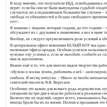
В ходу мнение, что получатели ББД, освободившись от
верят: если бы они не были вынуждены судьбой-злодейк
случается, но в подавляющем большинстве случаев – э
свобода от обязанностей и бездна свободного времени
его
».
Я знакома с людьми, которые годами, да что годами – 
обсуждают их с друзьями и знакомыми, а воз и ныне там
Вообще, не следует преувеличивать роль условий и обс
В центральном офисе компании БЕЛЫЙ КОТ мы одно вр
маленькие офисы продаж. Особым успехом пользовалс
нужные ему условия и, если не находит, создаёт их са
мысль вдохновила.
Важно ещё и то, что для многих видов творчества рабо
«
Нужно в жизни жить, работать в ней – инженером, в
отдыха. В месяц отпуска. – Много ли тогда напишешь
советский писатель В.В. Вересаев.
Особенно это важно для всякого рода журналистов, пуб
специалисты три дня в неделю работали в реальном се
Количество их изделий, скорее всего, уменьшилось бы
иногда брали бы их из жизни. Поэтам и прозаикам это 