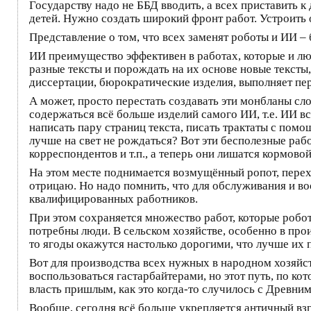
Государству надо не ББД вводить, а всех приставить 
детей. Нужно создать широкий фронт работ. Устроить 
Представление о том, что всех заменят роботы и ИИ – 
ИИ преимущество эффективен в работах, которые и лю
разные тексты и порождать на их основе новые тексты
диссертации, бюрократические изделия, выполняет пер
А может, просто перестать создавать эти монбланы сл
содержаться всё больше изделий самого ИИ, т.е. ИИ в
написать пару страниц текста, писать трактаты с пом
лучше на свет не рождаться? Вот эти бесполезные ра
корреспондентов и т.п., а теперь они лишатся кормово
На этом месте поднимается возмущённый ропот, перехо
отрицаю. Но надо помнить, что для обслуживания и в
квалифицированных работников.
При этом сохраняется множество работ, которые робо
потребны люди. В сельском хозяйстве, особенно в про
то ягоды окажутся настолько дорогими, что лучше их 
Вот для производства всех нужных в народном хозяйст
воспользоваться гастарбайтерами, но этот путь, по ко
власть пришлым, как это когда-то случилось с Древни
Вообще, сегодня всё больше укрепляется античный взг