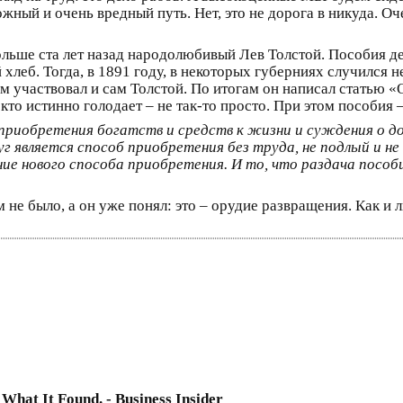
ожный и очень вредный путь. Нет, это не дорога в никуда. О
больше ста лет назад народолюбивый Лев Толстой. Пособия
 хлеб. Тогда, в 1891 году, в некоторых губерниях случился 
 участвовал и сам Толстой. По итогам он написал статью «О 
кто истинно голодает – не так-то просто. При этом пособия
 приобретения богатств и средств к жизни и суждения о 
уг является способ приобретения без труда, не подлый и н
ние нового способа приобретения. И то, что раздача посо
.
м не было, а он уже понял: это – орудие развращения. Как и
What It Found. - Business Insider