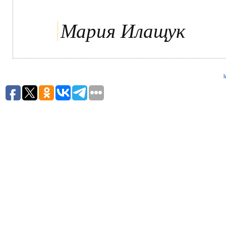
Мария Илащук
h