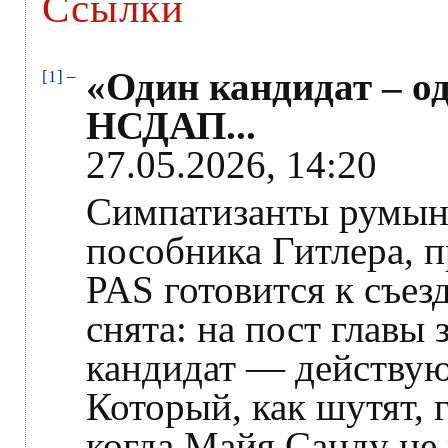
Ссылки
«Один кандидат – о
[1]
–
НСДАП...
27.05.2026, 14:20
Симпатизанты румын
пособника Гитлера, 
PAS готовится к съез
снята: на пост главы
кандидат — действую
Который, как шутят, г
когда Майя Санду не 