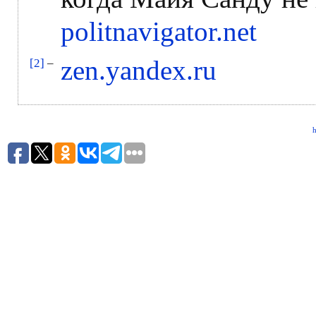
politnavigator.net
zen.yandex.ru
[2]
–
h