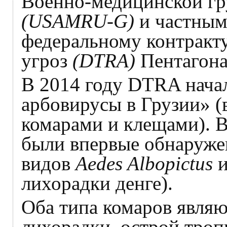
Военно-медицинской г
(USAMRU-G)
и частным
федеральному контракт
угроз
(DTRA)
Пентагон
В 2014 году DTRA нача
арбовирусы в Грузии» (
комарами и клещами). В
были впервые обнаруже
видов
Aedes Albopictus
лихорадки денге).
Оба типа комаров явля
лихорадки, острой троп