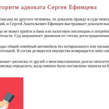
лгоритм адвоката Сергея Ефимцева
еписана на другого человека, то доказать правду в суде не
ций, и Сергей Анатольевич Ефимцев выстраивает доказатель
о не может прийти в банк или налоговую инспекцию и потребов
ательств. Суд запрашивает движения по счетам, регистрационные
дал общий семейный автомобиль без нотариального или письме
вительной. В состав делящегося имущества возвращается либо сам
апные» расписки от друзей о многомиллионных долгах пятилетн
 месяца определить, когда именно были поставлены чернила на бу