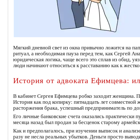
Мягкий дневной свет из окна привычно ложится на па
ритуал, а необходимая пауза перед тем, как Сергей А
юридическая логика, чаще всего это сплав из обид, уя
люди начинают относиться к расставанию как к жестк
История от адвоката Ефимцева: и
В кабинет Сергея Ефимцева робко заходит женщина. По
История как под копирку: пятнадцать лет совместной 
расторжения брака, успешный предприниматель по док
Его личные банковские счета оказались практически п
месяца назад был продан за бесценок старому армейс
Как и предполагалось, при изучении выписок и анали
разу не несла реальных убытков. Деньги просто выво