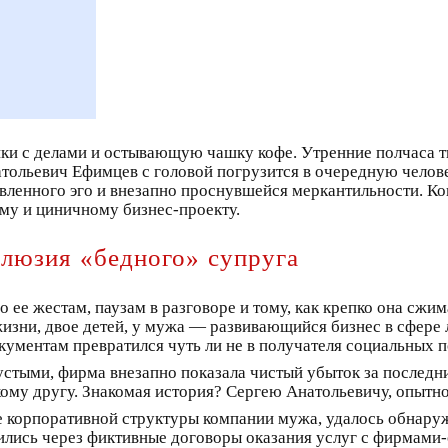
пки с делами и остывающую чашку кофе. Утренние полчаса т
натольевич Ефимцев с головой погрузится в очередную чело
звленного эго и внезапно проснувшейся меркантильности. Ко
ому и циничному бизнес-проекту.
ллюзия «бедного» супруга
 ее жестам, паузам в разговоре и тому, как крепко она сжи
жизни, двое детей, у мужа — развивающийся бизнес в сфере 
ументам превратился чуть ли не в получателя социальных п
устыми, фирма внезапно показала чистый убыток за последни
кому другу. Знакомая история? Сергею Анатольевичу, опытн
зе корпоративной структуры компании мужа, удалось обнару
дились через фиктивные договоры оказания услуг с фирмами