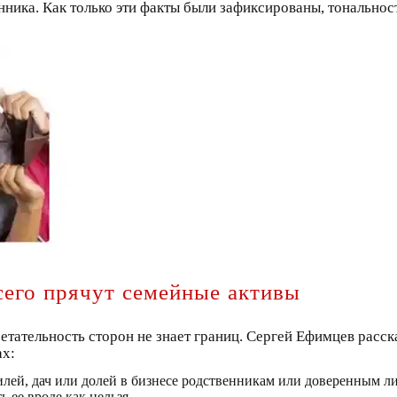
нника. Как только эти факты были зафиксированы, тональнос
сего прячут семейные активы
ретательность сторон не знает границ. Сергей Ефимцев расск
ах:
ей, дач или долей в бизнесе родственникам или доверенным ли
ь ее вроде как нельзя.