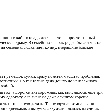
ишины в кабинета адвоката — это не просто личный
веческую драму. В семейных спорах редко бывает чистая
гда семейная лодка идет ко дну, вчерашние близкие
мает ремешок сумки, сразу понятен масштаб проблемы.
логистики. Но как только дело дошло до неизбежного
особий.
й год, а дорогой внедорожник, как выяснилось, еще три
ому адвокату, она знакома даже слишком хорошо.
жить интересную деталь. Транспортная компания ни
-однодневками, а выручка аккумулировалась на счетах