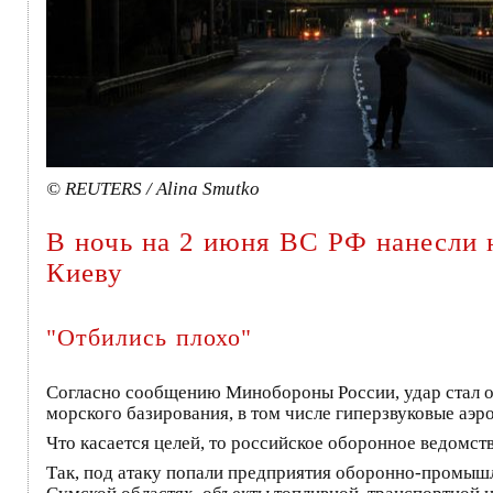
© REUTERS / Alina Smutko
В ночь на 2 июня ВС РФ нанесли 
Киеву
"Отбились плохо"
Согласно сообщению Минобороны России, удар стал о
морского базирования, в том числе гиперзвуковые аэр
Что касается целей, то российское оборонное ведомств
Так, под атаку попали предприятия оборонно-промышл