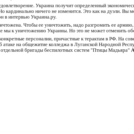
довлетворение. Украина получит определенный экономическ
о кардинально ничего не изменится. Это как на дуэли. Вы м
 он в интервью Украина.ру.
ничтожена. Чтобы ее уничтожить, надо разгромить ее армию,
же мы к уничтожению Украины. Но это не может отменить об
 конкретные персоналии, причастные к терактам в РФ. На со
об атаке на общежитие колледжа в Луганской Народной Рес
 отдельной бригады беспилотных систем "Птицы Мадьяра"
А