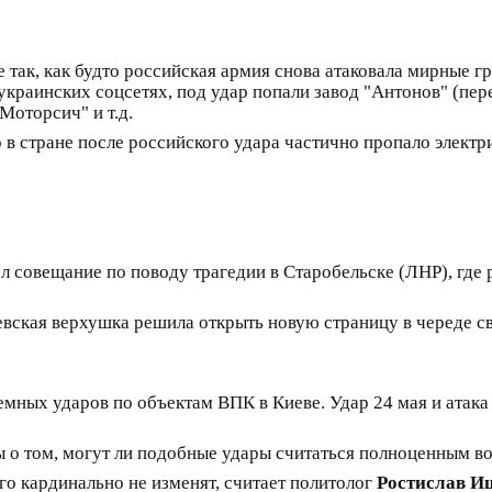
е так, как будто российская армия снова атаковала мирные 
в украинских соцсетях, под удар попали завод "Антонов" (
Моторсич" и т.д.
 в стране после российского удара частично пропало электр
л совещание по поводу трагедии в Старобельске (ЛНР), где р
евская верхушка решила открыть новую страницу в череде св
мных ударов по объектам ВПК в Киеве. Удар 24 мая и атака 
ы о том, могут ли подобные удары считаться полноценным в
о кардинально не изменят, считает политолог
Ростислав И