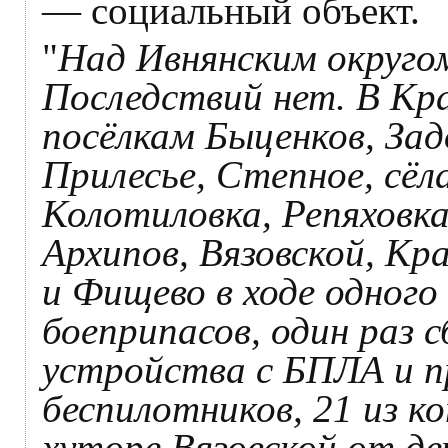
— социальный объект.
"
Над Ивнянским округо
Последствий нет. В Кр
посёлкам Быценков, За
Прилесье, Степное, сёл
Колотиловка, Репяховка
Архипов, Вязовской, Кр
и Фищево в ходе одного
боеприпасов, один раз 
устройства с БПЛА и п
беспилотников, 21 из к
хуторе Вязовской от д