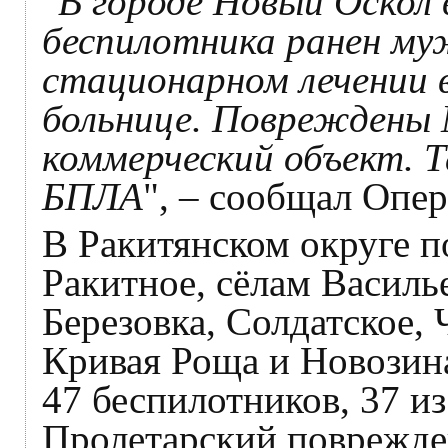
"
В городе Новый Оскол 
беспилотника ранен му
стационарном лечении 
больнице. Повреждены 
коммерческий объект. 
БПЛА
", – сообщал Опе
В Ракитянском округе п
Ракитное, сёлам Василь
Березовка, Солдатское, 
Кривая Роща и Новозин
47 беспилотников, 37 и
Пролетарский поврежде