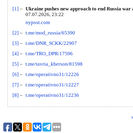
[1]
–
Ukraine pushes new approach to end Russia war
07.07.2026, 23:22
nypost.com
[2]
–
t.me/mod_russia/65390
[3]
–
t.me/DNR_SCKK/22907
[4]
–
t.me/TRO_DPR/17596
[5]
–
t.me/tavria_kherson/81598
[6]
–
t.me/operativno31/12226
[7]
–
t.me/operativno31/12227
[8]
–
t.me/operativno31/12236
h