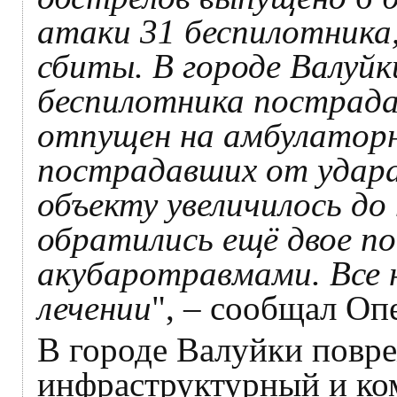
атаки 31 беспилотника,
сбиты. В городе Валуйк
беспилотника пострад
отпущен на амбулаторн
пострадавших от удара
объекту увеличилось до 
обратились ещё двое п
акубаротравмами. Все 
лечении
", – сообщал Оп
В городе Валуйки повр
инфраструктурный и ко