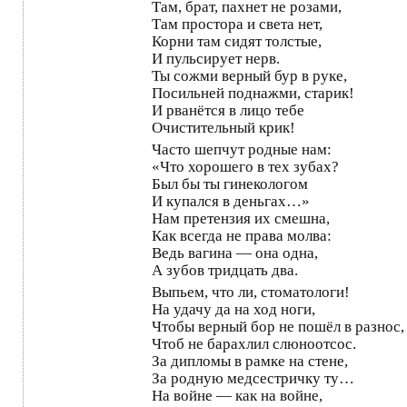
Там, брат, пахнет не розами,
Там простора и света нет,
Корни там сидят толстые,
И пульсирует нерв.
Ты сожми верный бур в руке,
Посильней поднажми, старик!
И рванётся в лицо тебе
Очистительный крик!
Часто шепчут родные нам:
«Что хорошего в тех зубах?
Был бы ты гинекологом
И купался в деньгах…»
Нам претензия их смешна,
Как всегда не права молва:
Ведь вагина — она одна,
А зубов тридцать два.
Выпьем, что ли, стоматологи!
На удачу да на ход ноги,
Чтобы верный бор не пошёл в разнос,
Чтоб не барахлил слюноотсос.
За дипломы в рамке на стене,
За родную медсестричку ту…
На войне — как на войне,