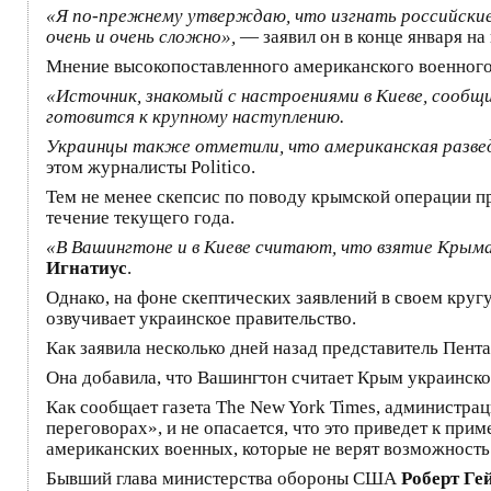
«Я по-прежнему утверждаю, что изгнать российские
очень и очень сложно»,
— заявил он в конце января на
Мнение высокопоставленного американского военного
«Источник, знакомый с настроениями в Киеве, сообщи
готовится к крупному наступлению.
Украинцы также отметили, что американская развед
этом журналисты Politicо.
Тем не менее скепсис по поводу крымской операции п
течение текущего года.
«В Вашингтоне и в Киеве считают, что взятие Кры
Игнатиус
.
Однако, на фоне скептических заявлений в своем кр
озвучивает украинское правительство.
Как заявила несколько дней назад представитель Пен
Она добавила, что Вашингтон считает Крым украинской
Как сообщает газета The New York Times, администра
переговорах», и не опасается, что это приведет к п
американских военных, которые не верят возможность
Бывший глава министерства обороны США
Роберт Ге