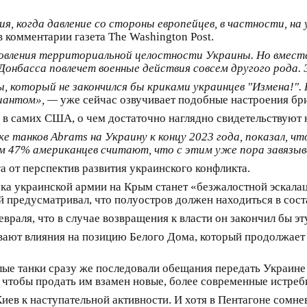
, когда давление со стороны европейцев, в частности, на 
 комментарии газета The Washington Post.
овления территориальной целостности Украины. Но вместе 
онбасса повлечет военные действия совсем другого рода. 
, который не закончился бы криками украинцев "Измена!".
иантом», —
уже сейчас озвучивает подобные настроения бри
в самих США, о чем достаточно наглядно свидетельствуют 
е танков Abrams на Украину к концу 2023 года, показал, 
ом 47% американцев считают, что с этим уже пора завязы
а от перспектив развития украинского конфликта.
атака украинской армии на Крым станет «безжалостной эскал
 предусматривал, что полуостров должен находиться в сост
евраля, что в случае возвращения к власти он закончил бы эт
вают влияния на позицию Белого Дома, который продолжает
ые танки сразу же последовали обещания передать Украине 
 чтобы продать им взамен новые, более современные истреби
иев к наступательной активности. И хотя в Пентагоне сомнев