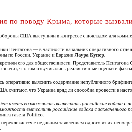
я по поводу Крыма, которые вызвали
бороны США выступили в конгрессе с докладом для комитет
ики Пентагона — в частности начальник оперативного отде
оны по России, Украине и Евразии
Лаура Купер
.
кретили его для общественности. Представитель Пентагона
 значит, что там озвучивались реалистичные оценки и факт
сь оперативно выяснить содержание непубличного брифинга
США считают, что Украина вряд ли способна провести в на
удет иметь возможность вытеснить российские войска с п
зможности вытеснить российские войска с захваченного п
га газета Politicо.
 перекликается с недавним заявлением одного из их непос
.