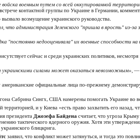
 войска военным путем со всей оккупированной территори
 встрече контактной группы по Украине в Германии, коммен
 вызвало возмущение украинского руководства.
л, что администрация Зеленского "пришла в ярость" из-за 
ка "постоянно недооценивала" их военные способности на
рисутствует сейчас и среди украинских политиков, несмотр
ма украинскими силами может оказаться невозможным»,
— 
угу американские официальные лица по-прежнему демонстри
тагона Сабрина Сингх, США намерены помогать Украине во 
 территорией, и у Киева «есть право захватить его назад, 
ция президента
Джозефа Байдена
считает, что угроза Крым
рименению тактического ядерного оружия. Хотя эти утвержде
 украинского блицкрига.
йтс
заявил, что конфликт может затянуться, и тогда это повл