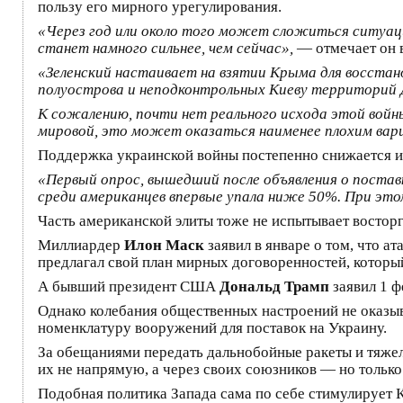
пользу его мирного урегулирования.
«Через год или около того может сложиться ситуация
станет намного сильнее, чем сейчас»,
— отмечает он в
«Зеленский настаивает на взятии Крыма для восстан
полуострова и неподконтрольных Киеву территорий Д
К сожалению, почти нет реального исхода этой войны
мировой, это может оказаться наименее плохим вар
Поддержка украинской войны постепенно снижается и 
«Первый опрос, вышедший после объявления о поставк
среди американцев впервые упала ниже 50%. При эт
Часть американской элиты тоже не испытывает восторг
Миллиардер
Илон Маск
заявил в январе о том, что 
предлагал свой план мирных договоренностей, который
А бывший президент США
Дональд Трамп
заявил 1 ф
Однако колебания общественных настроений не оказы
номенклатуру вооружений для поставок на Украину.
За обещаниями передать дальнобойные ракеты и тяжел
их не напрямую, а через своих союзников — но только
Подобная политика Запада сама по себе стимулирует К