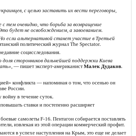
украинцев, с целью заставить их вести переговоры,
с тем очевидно, что борьба за возвращение
Это будет не освобождением, а завоеванием.
 Но если альтернативой станет участие в Третьей
танский политический журнал The Spectator.
недавние социсследования.
что доля сторонников дальнейшей поддержки Киева
вать»,
— пишет эксперт-американист
Малек Дудаков
.
ацией» конфликта — напоминая о том, что осенью он
аве России.
у войну в течение суток.
 повышать ставки и постепенно расширяет
боевые самолеты F-16. Пентагон собирается поставлять
тели, извлекая из этой операции коммерческий профит.
аются в успехе наступления на Крым, это еще не делает