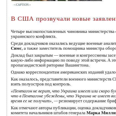
<:CAPTION:>
В США прозвучали новые заявлени
Четыре высокопоставленных чиновника министерства о
украинского конфликта.
Среди докладчиков оказались ведущие военные аналит
Симс
, а также заместитель помощника министра обор
Доклад был закрытым — военные и конгрессмены засе
какую-либо информацию по поводу этой встречи. А это
пропагандистской риторике Вашингтона.
Однако корреспондентам американских изданий удало
Как оказалось, представители военного министерств 
взять полуостров под контроль.
«Пентагон не верит, что Украина имеет или скоро б
что в Пентагоне убеждены, что Украина не имеет во
время ее не получит», —
резюмирует содержание брифин
Как отмечают авторы публикации, оценка докладчиков
комитета начальников штабов генерала
Марка Милли