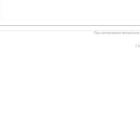
При цитировании материалов с
[
0