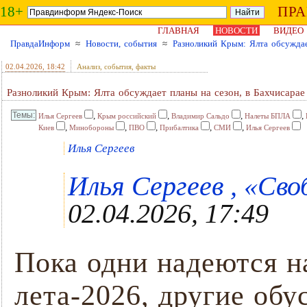
18+
ПР
ГЛАВНАЯ
НОВОСТИ
ВИДЕО
ПравдаИнформ
≈
Новости, события
≈
Разноликий Крым: Ялта обсуждае
02.04.2026
, 18:42
Анализ, события, факты
Разноликий Крым: Ялта обсуждает планы на сезон, в Бахчисар
,
,
,
,
Илья Сергеев
Крым российский
Владимир Сальдо
Налеты БПЛА
,
,
,
,
,
Киев
Минобороны
ПВО
Прибалтика
СМИ
Илья Сергеев
Илья Сергеев
Илья Сергеев , «Сво
02.04.2026, 17:49
Пока одни надеются н
лета-2026, другие об