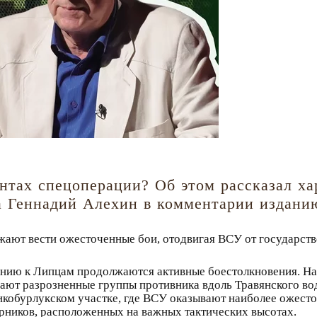
онтах спецоперации? Об этом рассказал х
са Геннадий Алехин в комментарии издани
ают вести ожесточенные бои, отодвигая ВСУ от государств
лению к Липцам продолжаются активные боестолкновения. 
ают разрозненные группы противника вдоль Травянского во
кобурлукском участке, где ВСУ оказывают наиболее ожест
орников, расположенных на важных тактических высотах.