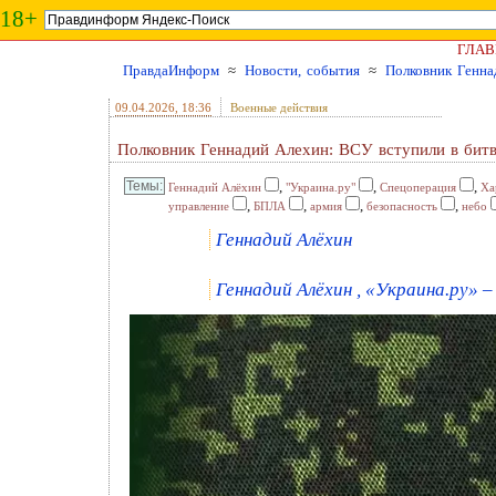
18+
ГЛАВ
ПравдаИнформ
≈
Новости, события
≈
Полковник Генна
09.04.2026
, 18:36
Военные действия
Полковник Геннадий Алехин: ВСУ вступили в битв
,
,
,
Геннадий Алёхин
"Украина.ру"
Спецоперация
Ха
,
,
,
,
управление
БПЛА
армия
безопасность
небо
Геннадий Алёхин
Геннадий Алёхин , «Украина.ру» –