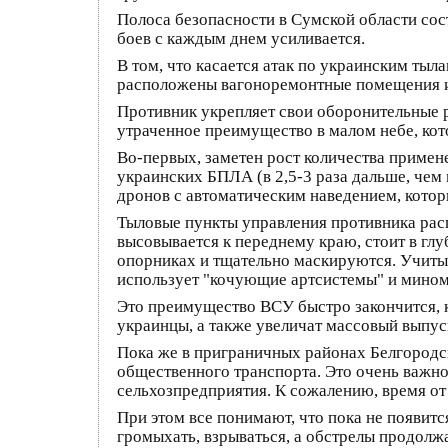
Полоса безопасности в Сумской области сос
боев с каждым днем усиливается.
В том, что касается атак по украинским тыл
расположены вагоноремонтные помещения и 
Противник укрепляет свои оборонительные ру
утраченное преимущество в малом небе, кот
Во-первых, заметен рост количества примен
украинских БПЛА (в 2,5-3 раза дальше, чем
дронов с автоматическим наведением, котор
Тыловые пункты управления противника рас
высовывается к переднему краю, стоит в гл
опорниках и тщательно маскируются. Учиты
использует "кочующие артсистемы" и миноме
Это преимущество ВСУ быстро закончится, к
украинцы, а также увеличат массовый выпус
Пока же в приграничных районах Белгородск
общественного транспорта. Это очень важно,
сельхозпредприятия. К сожалению, время от 
При этом все понимают, что пока не появитс
громыхать, взрываться, а обстрелы продолж