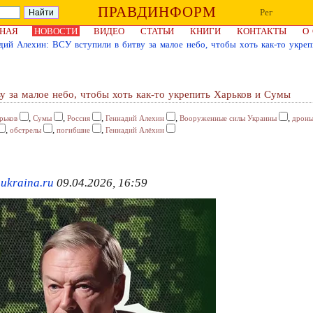
ПРАВДИНФОРМ
Рег
НАЯ
НОВОСТИ
ВИДЕО
СТАТЬИ
КНИГИ
КОНТАКТЫ
О
дий Алехин: ВСУ вступили в битву за малое небо, чтобы хоть как-то укре
у за малое небо, чтобы хоть как-то укрепить Харьков и Сумы
,
,
,
,
,
рьков
Сумы
Россия
Геннадий Алехин
Вооруженные силы Украины
дрон
,
,
,
обстрелы
погибшие
Геннадий Алёхин
 ukraina.ru
09.04.2026, 16:59