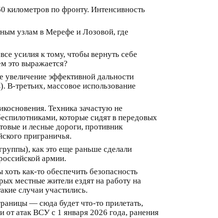
60 километров по фронту. Интенсивность
тным узлам в Мерефе и Лозовой, где
се усилия к тому, чтобы вернуть себе
ем это выражается?
ое увеличение эффективной дальности
. В-третьих, массовое использование
икосновения. Техника зачастую не
беспилотниками, которые сидят в передовых
товые и лесные дороги, противник
йского приграничья.
руппы), как это еще раньше сделали
российской армии.
 хоть как-то обеспечить безопасность
рых местные жители ездят на работу на
акие случаи участились.
границы — сюда будет что-то прилетать,
 от атак ВСУ с 1 января 2026 года, ранения