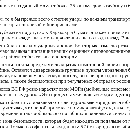
тавляет на данный момент более 25 километров в глубину и 
ам, то я бы прежде всего отметил удары по важным транспор
ангары с техникой и боеприпасами.
бежи на подступах к Харькову и Сумам, а также прилагает в
орым он владел на этом направлении еще полгода назад. В ч
ений тактических ударных дронов. Во-вторых, заметно резк
 максимальная дистанция наших серийных оптоволоконников)
ые работают без связи с оператором.
полагаются за пределами двадцатикилометровой линии сопр
убине. Остаются диверсионные группы и пункты управления 
вая установившуюся теплую погоду, вполне пригодные грун
ты, а также беспилотники при регулярных обстрелах росси
огда ВС РФ резко нарастят свои МОГи (мобильные огневые г
к зенитных дронов. Эти процессы уже полным ходом идут в 
ой области устанавливаются антидроновые коридоры, чтобы
 учитывая, что порой прилетает по микроавтобусам, на кото
времени и так сообщалось о погибших и раненых, а сейчас т
я зона безопасности, которая будет находиться подальше от 
атся. Только по официальным данным 57 белгородцев погибли