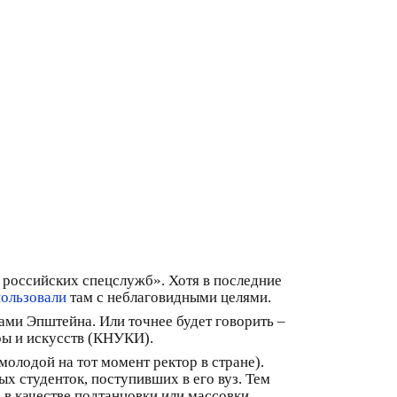
т российских спецслужб». Хотя в последние
ользовали
там с неблаговидными целями.
ами Эпштейна. Или точнее будет говорить –
ры и искусств (КНУКИ).
олодой на тот момент ректор в стране).
ых студенток, поступивших в его вуз. Тем
х в качестве подтанцовки или массовки.