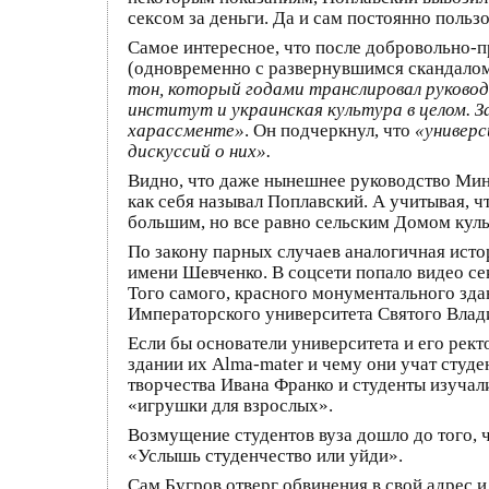
сексом за деньги. Да и сам постоянно польз
Самое интересное, что после добровольно-п
(одновременно с развернувшимся скандалом
тон, который годами транслировал руково
институт и украинская культура в целом. 
харассменте»
. Он подчеркнул, что
«универс
дискуссий о них».
Видно, что даже нынешнее руководство Мин
как себя называл Поплавский. А учитывая, ч
большим, но все равно сельским Домом куль
По закону парных случаев аналогичная исто
имени Шевченко. В соцсети попало видео се
Того самого, красного монументального здан
Императорского университета Святого Влад
Если бы основатели университета и его рек
здании их Alma-mater и чему они учат студе
творчества Ивана Франко и студенты изучал
«игрушки для взрослых».
Возмущение студентов вуза дошло до того, 
«Услышь студенчество или уйди».
Сам Бугров отверг обвинения в свой адрес 