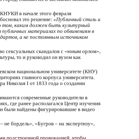
 КНУКИ в начале этого февраля
босновал это решение:
«Публичный стиль и
о том, каким должен быть культурный
в публичных материалах по обвинениям в
дартов, а не постоянным источником
во сексуальных скандалов с «юным орлом»,
ьтуры, то и руководил он вузом как
Киевском национальном университете (КНУ)
диториях главного корпуса университета.
а Николая I от 1833 года о создании
анимаются современные руководители в
риях, где ранее располагался Центр изучения
, и были найдены фигурировавшие в видео
 не бордель», «Бугров – на экспертизу»,
ами подстроенной провокацией, чтобы