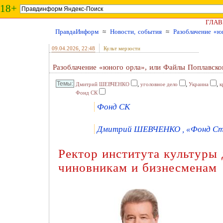
18+
ГЛАВ
ПравдаИнформ
≈
Новости, события
≈
Разоблачение «ю
09.04.2026
, 22:48
Культ мерзости
Разоблачение «юного орла», или Файлы Поплавско
,
,
,
Дмитрий ШЕВЧЕНКО
уголовное дело
Украина
к
Фонд СК
Фонд СК
Дмитрий ШЕВЧЕНКО , «Фонд Стра
Ректор института культуры 
чиновникам и бизнесменам