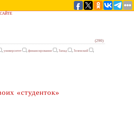
 САЙТЕ
(290)
,
,
,
,
,
университет
финансирование
Запад
Зеленский
воих «студенток»