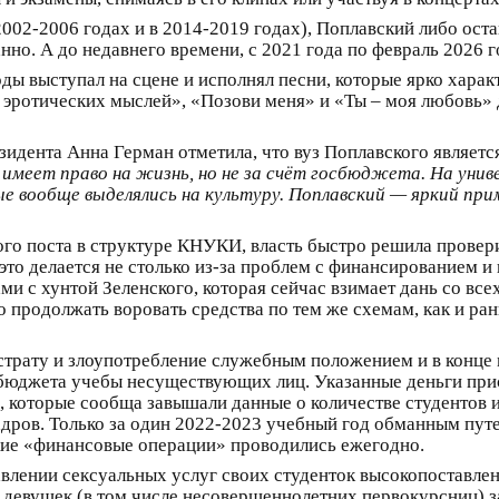
002-2006 годах и в 2014-2019 годах), Поплавский либо оста
нно. А до недавнего времени, с 2021 года по февраль 2026 
оды выступал на сцене и исполнял песни, которые ярко харак
 эротических мыслей», «Позови меня» и «Ты – моя любовь» 
зидента Анна Герман отметила, что вуз Поплавского являет
 имеет право на жизнь, но не за счёт госбюджета. На уни
рые вообще выделялись на культуру. Поплавский — яркий пр
го поста в структуре КНУКИ, власть быстро решила провери
 это делается не столько из-за проблем с финансированием и
ми с хунтой Зеленского, которая сейчас взимает дань со вс
продолжать воровать средства по тем же схемам, как и рань
астрату и злоупотребление служебным положением и в конце 
бюджета учебы несуществующих лиц. Указанные деньги пр
которые сообща завышали данные о количестве студентов и
адров. Только за один 2022-2023 учебный год обманным пут
такие «финансовые операции» проводились ежегодно.
авлении сексуальных услуг своих студенток высокопоставл
девушек (в том числе несовершеннолетних первокурсниц) за 