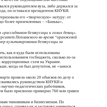
вался руководителем вуза, либо держался за
года, он оставался президентом КНУКИ.
теризовали его «творческую» натуру: от
до более приземленных – «Банька»,
ся
«рассадником безвкусицы и голых девиц».
верситет Поплавского во время “оранжевой
имер культивирования безвкусицы за
ть, как и куда были использованы
 использованием госбюджета, сколько из-за
ех коррупционных схем на Украине.
ше, когда он был депутатом, не «занося
марта провела около 20 обысков по делу о
исваивались руководством КНУКИ и
 научно-педагогических работников,
ем было присвоено примерно 760 млн гривен
енным чиновникам и бизнесменам. По
город, спаивал их и заставлял заниматься