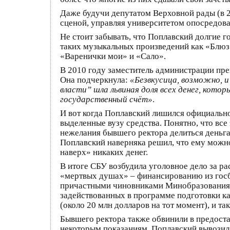
Даже будучи депутатом Верховной рады (в 2
сценой, управляя университетом опосредова
Не стоит забывать, что Поплавский долгие г
таких музыкальных произведений как «Блюз
«Варенички мои» и «Сало».
В 2010 году заместитель администрации пре
Она подчеркнула:
«Безвкусица, возможно, и
власти” шла львиная доля всех денег, кото
государственный счёт»
.
И вот когда Поплавский лишился официально
выделенные вузу средства. Понятно, что все
нежелания бывшего ректора делиться деньга
Поплавский наверняка решил, что ему можно 
наверх» никаких денег.
В итоге СБУ возбудила уголовное дело за р
«мертвых душах» – финансированию из гос
причастными чиновниками Минобразования, 
задействованных в программе подготовки к
(около 20 млн долларов на тот момент), и 
Бывшего ректора также обвинили в предост
некоторым показаниям, Поплавский вывозил 