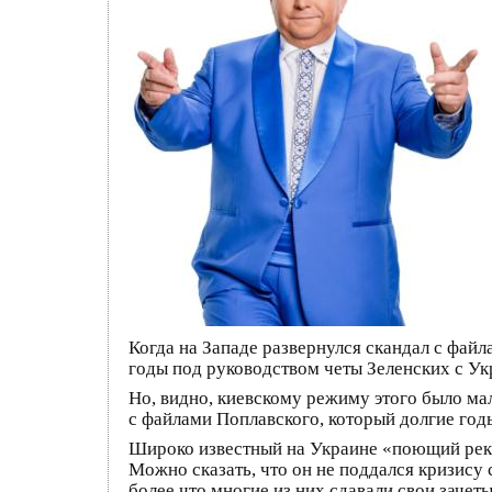
Когда на Западе развернулся скандал с фай
годы под руководством четы Зеленских с Ук
Но, видно, киевскому режиму этого было мал
с файлами Поплавского, который долгие го
Широко известный на Украине «поющий ректор
Можно сказать, что он не поддался кризису 
более что многие из них сдавали свои зачеты