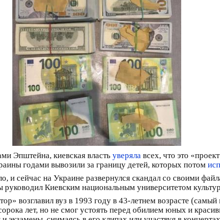
лами Эпштейна, киевская власть
уверяла
всех, что это «проек
раины годами вывозили за границу детей, которых потом
исп
о, и сейчас на Украине развернулся скандал со своими файл
ды руководил Киевским национальным университетом культу
» возглавил вуз в 1993 году в 43-летнем возрасте (самый м
сорока лет, но не смог устоять перед обилием юных и красив
 и экзамены, снимаясь в его клипах или участвуя в концерта