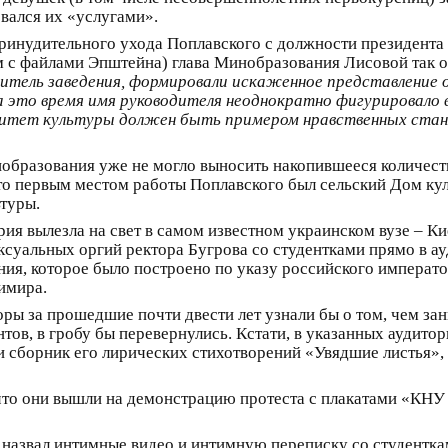
овался их «услугами».
ринудительного ухода Поплавского с должности президента
 с файлами Эпштейна) глава Минобразования Лисовой так о
дитель заведения, формировали искаженное представление 
За это время имя руководителя неоднократно фигурировало 
итет культуры должен быть примером нравственных стан
образования уже не могло выносить накопившееся количест
то первым местом работы Поплавского был сельский Дом кул
туры.
рия вылезла на свет в самом известном украинском вузе – 
ксуальных оргий ректора Бугрова со студентками прямо в ау
ия, которое было построено по указу российского император
имира.
торы за прошедшие почти двести лет узнали бы о том, чем з
нтов, в гробу бы перевернулись. Кстати, в указанных аудито
и сборник его лирических стихотворений «Увядшие листья»
что они вышли на демонстрацию протеста с плакатами «КНУ –
и назвал интимные видео и интимную переписку со студентк