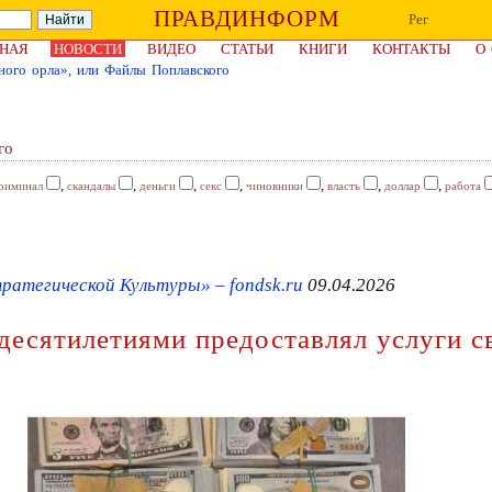
ПРАВДИНФОРМ
Рег
НАЯ
НОВОСТИ
ВИДЕО
СТАТЬИ
КНИГИ
КОНТАКТЫ
О
ного орла», или Файлы Поплавского
го
,
,
,
,
,
,
,
риминал
скандалы
деньги
секс
чиновники
власть
доллар
работа
тегической Культуры» – fondsk.ru
09.04.2026
десятилетиями предоставлял услуги с