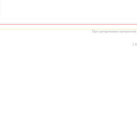
При цитировании материалов с
[
0