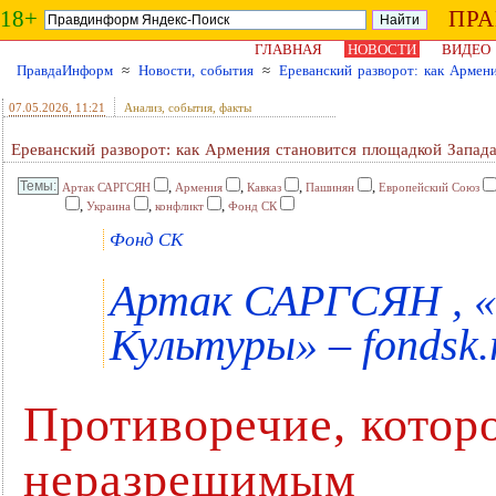
18+
ПР
ГЛАВНАЯ
НОВОСТИ
ВИДЕО
ПравдаИнформ
≈
Новости, события
≈
Ереванский разворот: как Армен
07.05.2026
, 11:21
Анализ, события, факты
Ереванский разворот: как Армения становится площадкой Запад
,
,
,
,
Артак САРГСЯН
Армения
Кавказ
Пашинян
Европейский Союз
,
,
,
Украина
конфликт
Фонд СК
Фонд СК
Артак САРГСЯН , 
Культуры» – fondsk.
Противоречие, котор
неразрешимым