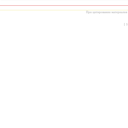
При цитировании материалов с
[
1