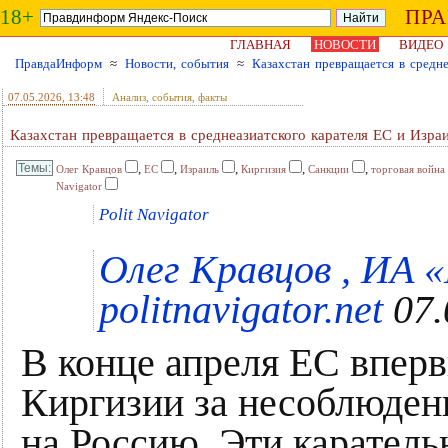
18+
ПР
ГЛАВНАЯ
НОВОСТИ
ВИДЕО
ПравдаИнформ
≈
Новости, события
≈
Казахстан превращается в средне
07.05.2026
, 13:48
Анализ, события, факты
Казахстан превращается в среднеазиатского карателя ЕС и Изра
,
,
,
,
,
Олег Кравцов
ЕС
Израиль
Киргизия
Санкции
торговая война
Navigator
Polit Navigator
Олег Кравцов , ИА 
politnavigator.net
07.
В конце апреля ЕС вперв
Киргизии за несоблюден
на Россию. Эти карател