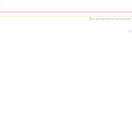
При цитировании материалов с
[
1