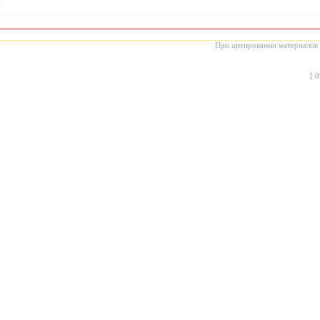
При цитировании материалов с
[
0