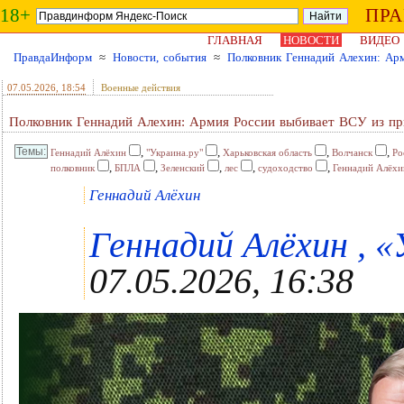
18+
ПР
ГЛАВНАЯ
НОВОСТИ
ВИДЕО
ПравдаИнформ
≈
Новости, события
≈
Полковник Геннадий Алехин: Арм
07.05.2026
, 18:54
Военные действия
Полковник Геннадий Алехин: Армия России выбивает ВСУ из при
,
,
,
,
Геннадий Алёхин
"Украина.ру"
Харьковская область
Волчанск
Ро
,
,
,
,
,
полковник
БПЛА
Зеленский
лес
судоходство
Геннадий Алёхи
Геннадий Алёхин
Геннадий Алёхин , «
07.05.2026, 16:38