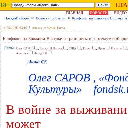
18+
ПР
ГЛАВНАЯ
НОВОСТИ
ВИДЕО
ПравдаИнформ
≈
Новости, события
≈
Конфликт на Ближнем Востоке и
11.05.2026
, 03:19
Анализ, события, факты
Конфликт на Ближнем Востоке и трамписты в контексте выбор
,
,
,
,
,
Олег САРОВ
Ближний Восток
США
Трамп
Иран
Израиль
,
Америка
Фонд СК
Фонд СК
Олег САРОВ , «Фон
Культуры» – fondsk.
В войне за выживани
может