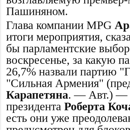
Пашиняном.
Глава компании MPG
Ар
итоги мероприятия, сказ
бы парламентские выбор
воскресенье, за какую п
26,7% назвали партию "Г
"Сильная Армения" (пр
Карапетяна
. — Авт.) —
президента
Роберта Коч
есть они уже преодолева
предусмотрен для блоков"