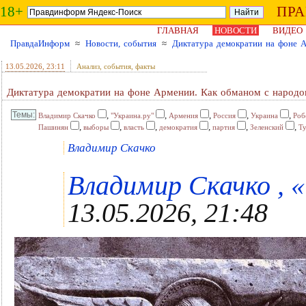
18+
ПР
ГЛАВНАЯ
НОВОСТИ
ВИДЕО
ПравдаИнформ
≈
Новости, события
≈
Диктатура демократии на фоне А
13.05.2026
, 23:11
Анализ, события, факты
Диктатура демократии на фоне Армении. Как обманом с народо
,
,
,
,
,
Владимир Скачко
"Украина.ру"
Армения
Россия
Украина
Роб
,
,
,
,
,
,
Пашинян
выборы
власть
демократия
партия
Зеленский
Т
Владимир Скачко
Владимир Скачко , «
13.05.2026, 21:48