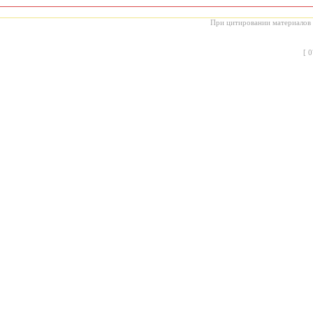
При цитировании материалов с
[
0