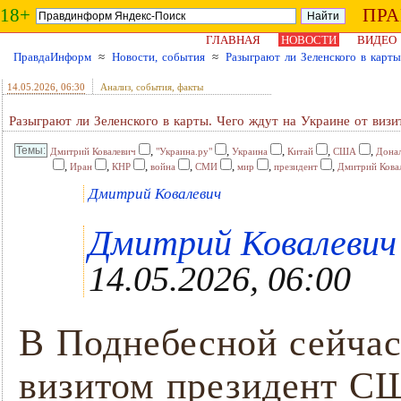
18+
ПР
ГЛАВНАЯ
НОВОСТИ
ВИДЕО
ПравдаИнформ
≈
Новости, события
≈
Разыграют ли Зеленского в карты
14.05.2026
, 06:30
Анализ, события, факты
Разыграют ли Зеленского в карты. Чего ждут на Украине от визи
,
,
,
,
,
Дмитрий Ковалевич
"Украина.ру"
Украина
Китай
США
Дона
,
,
,
,
,
,
,
Иран
КНР
война
СМИ
мир
президент
Дмитрий Кова
Дмитрий Ковалевич
Дмитрий Ковалевич ,
14.05.2026, 06:00
В Поднебесной сейчас
визитом президент С