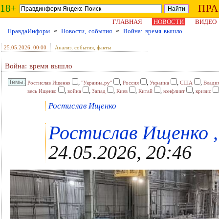
18+
ПР
ГЛАВНАЯ
НОВОСТИ
ВИДЕО
ПравдаИнформ
≈
Новости, события
≈
Война: время вышло
25.05.2026
, 00:00
Анализ, события, факты
Война: время вышло
,
,
,
,
,
Ростислав Ищенко
"Украина.ру"
Россия
Украина
США
Влади
,
,
,
,
,
,
весь Ищенко
война
Запад
Киев
Китай
конфликт
кризис
Ростислав Ищенко
Ростислав Ищенко , 
24.05.2026, 20:46