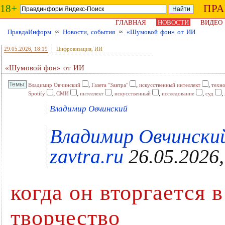
18+
ПР
ГЛАВНАЯ
НОВОСТИ
ВИДЕО
ПравдаИнформ
≈
Новости, события
≈
«Шумовой фон» от ИИ
29.05.2026
, 18:19
Цифровизация, ИИ
«Шумовой фон» от ИИ
,
,
,
Владимир Овчинский
Газета "Завтра"
искусственный интеллект
техн
,
,
,
,
,
,
Spotify
СМИ
интеллект
искусственный
исследование
суд
Владимир Овчинский
Владимир Овчинский
zavtra.ru
26.05.2026,
когда он вторгается 
творчество