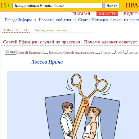
18+
ПР
ГЛАВНАЯ
НОВОСТИ
ВИДЕО
ПравдаИнформ
≈
Новости, события
≈
Сергей Ефимцев: случай из практ
30.05.2026
, 13:10
Право, закон, человек
Сергей Ефимцев: случай из практики | Почему адвокат советует 
,
,
,
,
Сергей Ефимцев
Ефимцев Сергей Анатольевич
бизнес
суд
деньг
Лосева Ирина