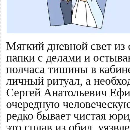
Мягкий дневной свет из
папки с делами и остыв
полчаса тишины в кабине
личный ритуал, а необход
Сергей Анатольевич Ефим
очередную человеческую
редко бывает чистая юри
это сплав из обид, уязвл