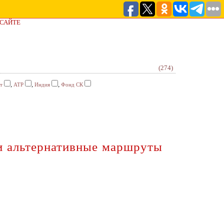
 САЙТЕ
(274)
,
,
,
т
АТР
Индия
Фонд СК
и альтернативные маршруты