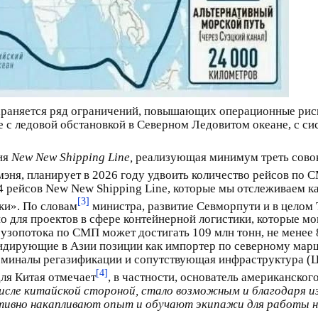
охраняется ряд ограничений, повышающих операционные риск
е с ледовой обстановкой в Северном Ледовитом океане, с с
ия
New New Shipping Line,
реализующая минимум треть сово
эня, планирует в 2026 году удвоить количество рейсов по 
 рейсов New New Shipping Line, которые мы отслеживаем к
[3]
зки». По словам
министра, развитие Севморпути и в целом 
о для проектов в сфере контейнерной логистики, которые мо
рузопотока по СМП может достигать 109 млн тонн, не мене
лидирующие в Азии позиции как импортер по северному мар
ерминалы регазификации и сопутствующая инфраструктура (
[4]
ля Китая отмечает
, в частности, основатель американско
числе китайской стороной, стало возможным и благодаря 
ктивно накапливают опыт и обучают экипажи для работы 