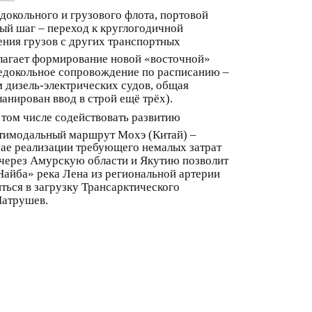
докольного и грузового флота, портовой
ый шаг – переход к круглогодичной
ения грузов с других транспортных
лагает формирование новой «восточной»
ледокольное сопровождение по расписанию –
м дизель‑электрических судов, общая
анирован ввод в строй ещё трёх).
том числе содействовать развитию
тимодальный маршрут Мохэ (Китай) –
чае реализации требующего немалых затрат
 через Амурскую области и Якутию позволит
айба» река Лена из региональной артерии
ься в загрузку Трансарктического
Патрушев.