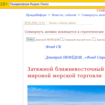
18+
ГЛАВ
ПравдаИнформ
≈
Новости, события
≈
Севморпуть акти
30.05.2026
, 13:14
Анализ, события, факты
Севморпуть активно вовлекается в стратегическое
,
,
Дмитрий НЕФЁДОВ
Северный морской путь
Арктик
Фонд СК
Дмитрий НЕФЁДОВ , «Фонд Страт
Затяжной ближневосточный 
мировой морской торговли