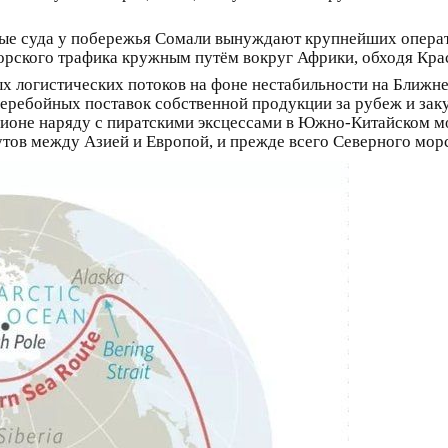
вые суда у побережья Сомали вынуждают крупнейших операт
орского трафика кружным путём вокруг Африки, обходя Кра
 логистических потоков на фоне нестабильности на Ближне
перебойных поставок собственной продукции за рубеж и за
егионе наряду с пиратскими эксцессами в Южно-Китайском м
ов между Азией и Европой, и прежде всего Северного морс