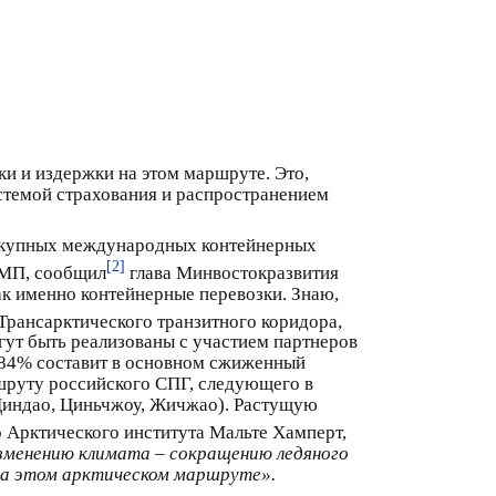
и и издержки на этом маршруте. Это,
истемой страхования и распространением
купных международных контейнерных
[2]
СМП, сообщил
глава Минвостокразвития
ак именно контейнерные перевозки. Знаю,
Трансарктического транзитного коридора,
гут быть реализованы с участием партнеров
е 84% составит в основном сжиженный
шруту российского СПГ, следующего в
Циндао, Циньчжоу, Жичжао). Растущую
го Арктического института Мальте Хамперт,
изменению климата – сокращению ледяного
на этом арктическом маршруте».