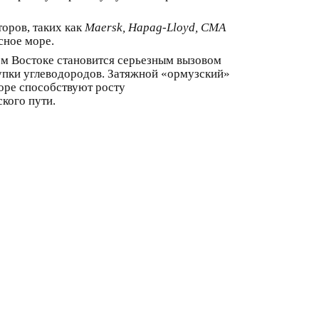
оров, таких как
Maersk, Hapag-Lloyd, СМА
сное море.
м Востоке становится серьезным вызовом
купки углеводородов. Затяжной «ормузский»
оре способствуют росту
кого пути.