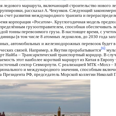
ия ледового маршрута, включающий строительство нового ле
руппировки, рассказал А. Чекунков. Следующий закономерн
за счет развития международного транзита и перераспредел
ремя корпорация «Росатом». Круглогодичная модель предпо
 определённым грузоотправителем, способная обеспечивать 
ждой тонны перевозимого груза. В настоящее время, с учето
диницы (в том числе 8 атомных ледоколов, до 2030 года запл
ных, автомобильных и железнодорожных перевозок будет в 
[6]
ческих связей. Например, в Якутии прорабатывается
муль
рт Найба – Трансарктический транспортный коридор. В слу
аемость этот наиболее короткий маршрут из Китая в Европу
восточный сектор Севморпути. С реализацией МТК «Мохэ – Н
ционального и международного значения, способным включит
а Президента РФ, председатель Морской коллегии Николай 