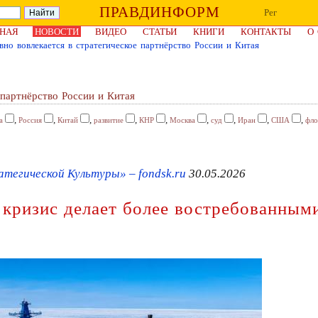
ПРАВДИНФОРМ
Рег
НАЯ
НОВОСТИ
ВИДЕО
СТАТЬИ
КНИГИ
КОНТАКТЫ
О
вно вовлекается в стратегическое партнёрство России и Китая
 партнёрство России и Китая
,
,
,
,
,
,
,
,
,
а
Россия
Китай
развитие
КНР
Москва
суд
Иран
США
фло
егической Культуры» – fondsk.ru
30.05.2026
кризис делает более востребованным