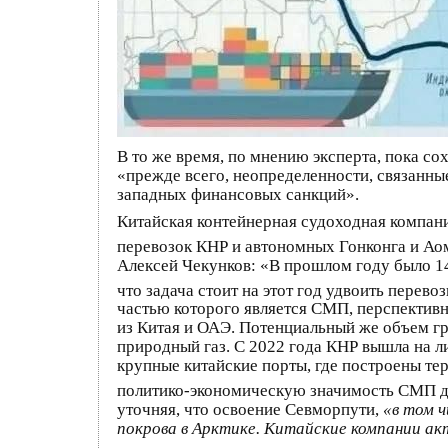
В то же время, по мнению эксперта, пока с
«прежде всего, неопределенности, связанны
западных финансовых санкций».
Китайская контейнерная судоходная компан
перевозок КНР и автономных Гонконга и Аом
Алексей Чекунков: «В прошлом году было 14
что задача стоит на этот год удвоить перево
частью которого является СМП, перспективн
из Китая и ОАЭ. Потенциальный же объем г
природный газ. С 2022 года КНР вышла на 
крупные китайские порты, где построены т
политико-экономическую значимость СМП д
уточняя, что освоение Севморпути,
«в том 
покрова в Арктике. Китайские компании а