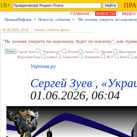
18+
ПР
ГЛАВНАЯ
НОВОСТИ
ВИДЕО
ПравдаИнформ
≈
Новости, события
≈
"Не хочешь умереть по-хорошему
01.06.2026
, 10:41
Анализ, события, факты
"Не хочешь умереть по-хорошему, будет по-плохому", или Арми
,
,
,
,
,
Сергей Зуев
"Украина.ру"
Россия
Запад
Украина
Константин
,
,
,
,
,
,
Верховная Рада
война
Зеленский
Лукашенко
ВСУ
Киев
а
Украина.ру
Сергей Зуев , «Украи
01.06.2026, 06:04