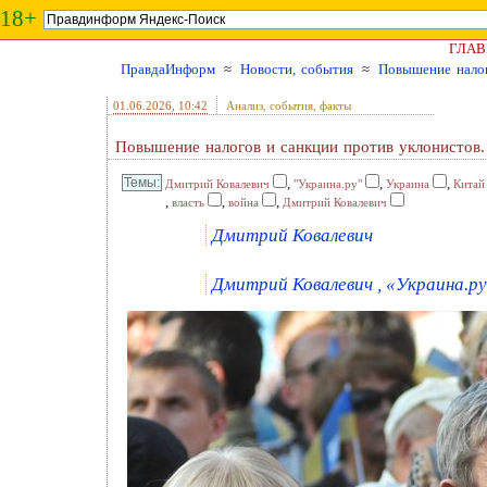
18+
ГЛАВ
ПравдаИнформ
≈
Новости, события
≈
Повышение налог
01.06.2026
, 10:42
Анализ, события, факты
Повышение налогов и санкции против уклонистов.
,
,
,
Дмитрий Ковалевич
"Украина.ру"
Украина
Китай
,
,
,
власть
война
Дмитрий Ковалевич
Дмитрий Ковалевич
Дмитрий Ковалевич , «Украина.ру»