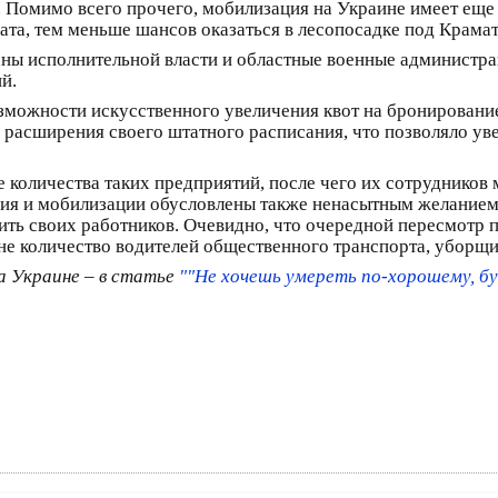
 Помимо всего прочего, мобилизация на Украине имеет еще
лата, тем меньше шансов оказаться в лесопосадке под Крама
ганы исполнительной власти и областные военные администр
й.
зможности искусственного увеличения квот на бронирование
 расширения своего штатного расписания, что позволяло ув
е количества таких предприятий, после чего их сотрудников
я и мобилизации обусловлены также ненасытным желанием ч
ить своих работников. Очевидно, что очередной пересмотр 
е количество водителей общественного транспорта, уборщик
а Украине – в статье
""Не хочешь умереть по-хорошему, бу