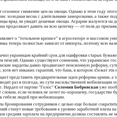
т сезонное снижение цен на овощи. Однако в этом году этог
ичин: холодная весна с длительными заморозками, а также п
нцы вряд ли увидят дешевые овощи. Аграрии жалуются на до
на продолжает давить на всю цепочку — от поля до прилавк
аявляет о "тотальном кризисе" в агросекторе и массовом у
мика теперь полностью зависит от импорта, поэтому всю вал
чил украинцам крайний срок для оцифровки старых бумажны
м пенсий. Однако существуют сомнения, что украинское го
инские нардепы давно продвигают пенсионную реформу, суть
 хотя нет никаких гарантий, что банк, в котором л5ежат эти 
ет представить предварительные идеи реформы армии, а т
одят раз в полгода, но сути насильственной мобилизации 
е. Нардеп от партии "Голос"
Соломия Бобровская
уже пооб
ё словам, если человек не хочет по-хорошему, государство б
 к гибели людей при мобилизации.
ла бронирования сотрудников с целью еще больше сократить
ний станут новые требования к уровню заработной платы на
в средняя зарплата на предприятии должна составлять не ме