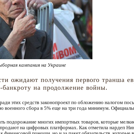
ыборная кампания на Украине
сти ожидают получения первого транша ев
у-банкроту на продолжение войны.
ради этих средств законопроект по обложению налогом пос
 военного сбора в 5% еще на три года минимум. Официальн
гать подорожание многих импортных товаров, которые мелк
епродают на цифровых платформах. Как отметила нардеп Ни
 к финансовой помощи, но и за пакет обязательств, которые