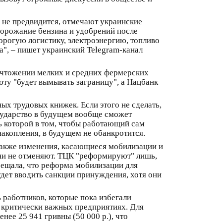
о не предвидится, отмечают украинские
одорожание бензина и удобрений после
рогую логистику, электроэнергию, топливо
а", – пишет украинский Telegram-канал
ничтожении мелких и средних фермерских
юту "будет вымывать заграницу", а Нацбанк
х трудовых книжек. Если этого не сделать,
сударство в будущем вообще сможет
 которой в том, чтобы работающий сам
накопления, в будущем не обанкротится.
акже изменения, касающиеся мобилизации и
они не отменяют. ТЦК "реформируют" лишь,
ещала, что реформа мобилизации для
удет вводить санкции принуждения, хотя они
 работников, которые пока избегали
 критически важных предприятиях. Для
нее 25 941 гривны (50 000 р.), что