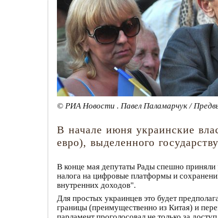
© РИА Новости . Павел Паламарчук / Предв
В начале июня украинские вла
евро), выделенного государств
В конце мая депутаты Рады спешно приняли 
налога на цифровые платформы и сохранению
внутренних доходов".
Для простых украинцев это будет предпола
границы (преимущественно из Китая) и пер
парламент проголосовал не только за доступ