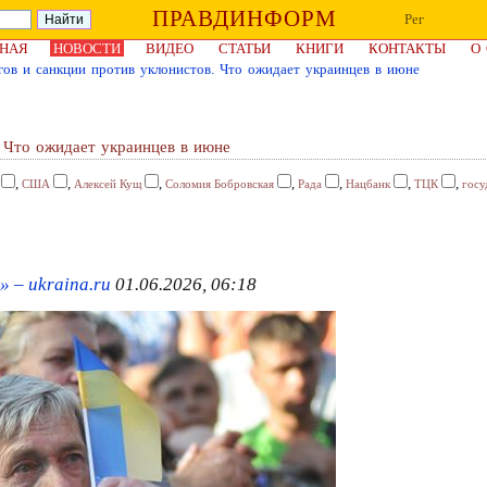
ПРАВДИНФОРМ
Рег
НАЯ
НОВОСТИ
ВИДЕО
СТАТЬИ
КНИГИ
КОНТАКТЫ
О
ов и санкции против уклонистов. Что ожидает украинцев в июне
 Что ожидает украинцев в июне
,
,
,
,
,
,
,
США
Алексей Кущ
Соломия Бобровская
Рада
Нацбанк
ТЦК
госу
 – ukraina.ru
01.06.2026, 06:18