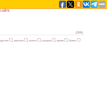
 САЙТЕ
(269)
,
,
,
,
,
дарство
зарплата
налоги
аграрии
армия
бизнес