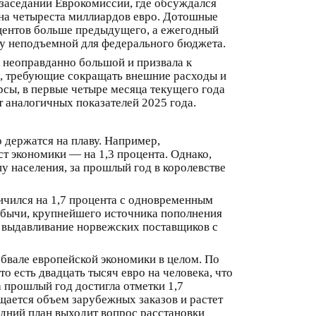
 заседании Еврокомиссии, где обсуждался
 на четыреста миллиардов евро. Дотошные
оцентов больше предыдущего, а ежегодный
му неподъемной для федерального бюджета.
 неоправданно большой и призвала к
а, требующие сокращать внешние расходы и
сы, в первые четыре месяца текущего года
 аналогичных показателей 2025 года.
 держатся на плаву. Например,
ст экономики — на 1,3 процента. Однако,
у населения, за прошлый год в королевстве
ичился на 1,7 процента с одновременным
добычи, крупнейшего источника пополнения
е выдавливание норвежских поставщиков с
обвале европейской экономики в целом. По
о есть двадцать тысяч евро на человека, что
 прошлый год достигла отметки 1,7
ащается объем зарубежных заказов и растет
едний план выходит вопрос расстановки