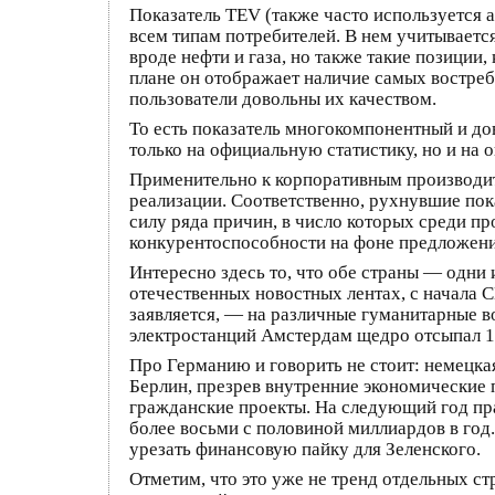
Показатель TEV (также часто используется 
всем типам потребителей. В нем учитываетс
вроде нефти и газа, но также такие позиции
плане он отображает наличие самых востреб
пользователи довольны их качеством.
То есть показатель многокомпонентный и дов
только на официальную статистику, но и на 
Применительно к корпоративным производит
реализации. Соответственно, рухнувшие пок
силу ряда причин, в число которых среди пр
конкурентоспособности на фоне предложений
Интересно здесь то, что обе страны — одни
отечественных новостных лентах, с начала 
заявляется, — на различные гуманитарные в
электростанций Амстердам щедро отсыпал 13
Про Германию и говорить не стоит: немецка
Берлин, презрев внутренние экономические 
гражданские проекты. На следующий год пра
более восьми с половиной миллиардов в год.
урезать финансовую пайку для Зеленского.
Отметим, что это уже не тренд отдельных с