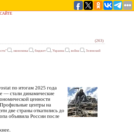
 САЙТЕ
(263)
,
,
,
,
,
сти"
экономика
бюджет
Украина
война
Зеленский
ostat по итогам 2025 года
ле — стали динамические
экономической ценности
. Профильные центры на
эти две страны откатились до
ропа объявила России после
жнее.