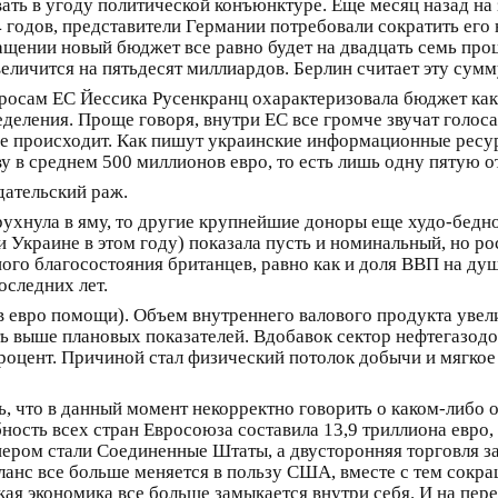
вать в угоду политической конъюнктуре. Еще месяц назад на
годов, представители Германии потребовали сократить его
ащении новый бюджет все равно будет на двадцать семь пр
еличится на пятьдесят миллиардов. Берлин считает эту сум
осам ЕС Йессика Русенкранц охарактеризовала бюджет как
деления. Проще говоря, внутри ЕС все громче звучат голос
же происходит. Как пишут украинские информационные ресур
 в среднем 500 миллионов евро, то есть лишь одну пятую от
дательский раж.
ухнула в яму, то другие крупнейшие доноры еще худо-бедно
Украине в этом году) показала пусть и номинальный, но ро
го благосостояния британцев, равно как и доля ВВП на душ
оследних лет.
 евро помощи). Объем внутреннего валового продукта увел
еть выше плановых показателей. Вдобавок сектор нефтегазо
роцент. Причиной стал физический потолок добычи и мягко
ь, что в данный момент некорректно говорить о каком-либо 
ость всех стран Евросоюза составила 13,9 триллиона евро, т
ром стали Соединенные Штаты, а двусторонняя торговля за
ланс все больше меняется в пользу США, вместе с тем сокр
кая экономика все больше замыкается внутри себя. И на пер