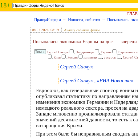
18+
ГЛАВ
ПравдаИнформ
≈
Новости, события
≈
Посыпались: эко
08.07.2026
, 08:19
Анализ, события, факты
Посыпались: экономика Европы на дне — впереди
,
,
,
Сергей Савчук
Нидерланды
Европа
Еврокомисси
,
,
,
,
,
Киев
Россия
министр
ресурсы
Сергей С
Сергей Савчук
Сергей Савчук , «РИА Новости» – 
Евросоюз, как генеральный спонсор войны на
опубликовал статистику по направлениям н
изменения экономики Германии и Нидерландо
немецкого реального сектора, просел на дв
Западе мгновенно проанализировали статдан
значений десятилетней давности, то есть к
возвращения Крыма.
При этом было бы неправильным сводить ана