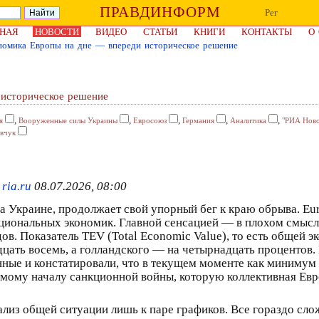
ПРАВДИНФОРМ
Рег
НАЯ
НОВОСТИ
ВИДЕО
СТАТЬИ
КНИГИ
КОНТАКТЫ
О
номика Европы на дне — впереди историческое решение
 историческое решение
,
,
,
,
,
я
Вооруженные силы Украины
Евросоюз
Германия
Аналитика
"РИА Ново
авчук
ria.ru
08.07.2026, 08:00
 Украине, продолжает свой упорный бег к краю обрыва. Eur
ациональных экономик. Главной сенсацией — в плохом смыс
в. Показатель TEV (Total Economic Value), то есть общей 
адцать восемь, а голландского — на четырнадцать процентов
ные и констатировали, что в текущем моменте как минимум 
 самому началу санкционной войны, которую коллективная Ев
лиз общей ситуации лишь к паре графиков. Все гораздо сло