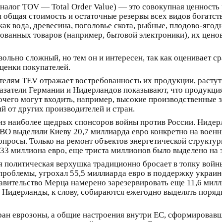
аналог TOV — Total Order Value) — это совокупная ценность
я общая стоимость и остаточные резервы всех видов богатст
, как вода, древесина, поголовье скота, рыбные, плодово-яг
ованных товаров (например, бытовой электроники), их ценов
ольно сложный, но тем он и интересен, так как оценивает с
оценки покупателей.
елям TEV отражает востребованность их продукции, растут 
азатели Германии и Нидерландов показывают, что продукция
очего могут входить, например, высокие производственные з
 от других производителей и стран.
 из наиболее щедрых спонсоров войны против России. Нидерл
СВО выделили Киеву 20,7 миллиарда евро конкретно на военн
опросы. Только на ремонт объектов энергетической структур
3 миллиона евро, еще триста миллионов было выделено на 
я политическая верхушка традиционно бросает в топку войны
проблемы, угрохал 55,5 миллиарда евро в поддержку украи
вительство Мерца намерено зарезервировать еще 11,6 миллиа
 Нидерланды, к слову, собираются ежегодно выделять порядк
тран еврозоны, а общие настроения внутри ЕС, сформировав