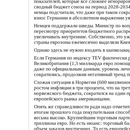
показателей, которые все сложнее игнориро
сводный бюджет союза на период 2028-2034 
немцы подсчитали, что даже при таком сокр
взнос Германии в абсолютном выражении ув
Немцев поддержали шведы. Министр по вопр
пересмотру приоритетов бюджетного распре
увеличивать внутренние. Собственно, это у
страны еврозоны ежемесячно выделяли Киеву
Однако здесь не нужно входить в шапкозаки
Если Германия по индексу TEV фактически р
Великобритания (1,3 миллиарда евро помощи 
даже по официальным данным, уровень лично
сократились, продолжив негативный тренд п
Схожая ситуация в Норвегии (600 миллионов
ростом инфляции в три процента, что на тр
норвежского бюджета, сократился на один п
европейского рынка американцами.
Опять же справедливости ради надо отметит
итогам прошлого года покупательная способн
весьма высоко. Крупнейшим торговым партне
триллиона евро. Но есть нюанс: торговый ба
объем заказов внутренних. То есть европейс