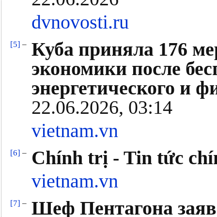
dvnovosti.ru
Куба приняла 176 м
[5]
–
экономики после бес
энергетического и ф
22.06.2026, 03:14
vietnam.vn
Chính trị - Tin tức ch
[6]
–
vietnam.vn
Шеф Пентагона заяв
[7]
–