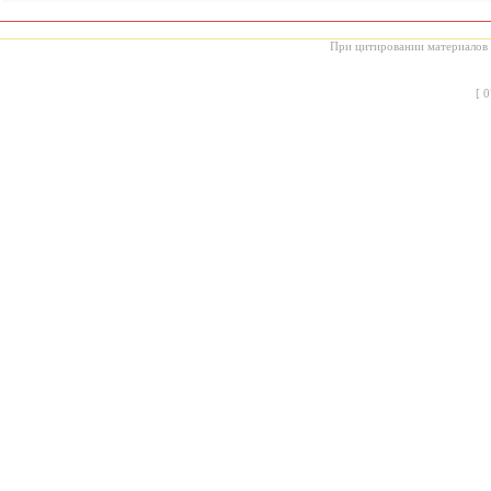
При цитировании материалов с
[
0