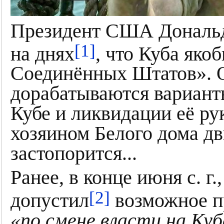
Президент США Дональд
[1]
на днях
, что Куба яко
Соединённых Штатов». 
дорабатываются вариант
Кубе и ликвидации её ру
хозяином Белого дома д
застопорится...
Ранее, в конце июня с. г.
[2]
допустил
возможное п
«по смене власти на Куб