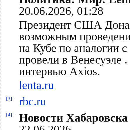
20.06.2026, 01:28
Президент США Дональ
возможным проведение
на Кубе по аналогии 
провели в Венесуэле .
интервью Axios.
lenta.ru
rbc.ru
[3]
–
Новости Хабаровска
[4]
–
22.06.2026