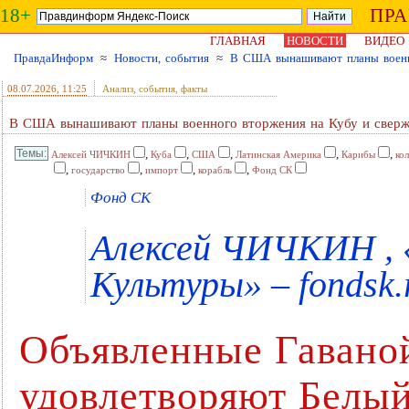
18+
ПР
ГЛАВНАЯ
НОВОСТИ
ВИДЕО
ПравдаИнформ
≈
Новости, события
≈
В США вынашивают планы военно
08.07.2026
, 11:25
Анализ, события, факты
В США вынашивают планы военного вторжения на Кубу и сверж
,
,
,
,
,
Алексей ЧИЧКИН
Куба
США
Латинская Америка
Карибы
ко
,
,
,
,
государство
импорт
корабль
Фонд СК
Фонд СК
Алексей ЧИЧКИН , 
Культуры» – fondsk.
Объявленные Гавано
удовлетворяют Белы