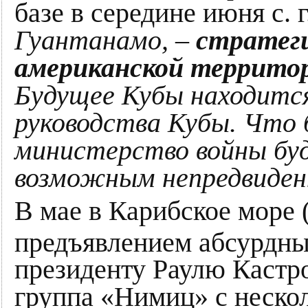
базе в середине июня с. г
Гуантанамо, –
стратег
американской террито
Будущее Кубы находится
руководства Кубы. Что б
министерство войны бу
возможным непредвиде
В мае в Карибское море 
предъявлением абсурдн
президенту Раулю Кастр
группа «Нимиц» с неско