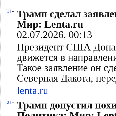
Трамп сделал заявле
[1]
–
Мир: Lenta.ru
02.07.2026, 00:13
Президент США Донал
движется в направле
Такое заявление он сд
Северная Дакота, пер
lenta.ru
Трамп допустил пох
[2]
–
Политика: Мир: Lent