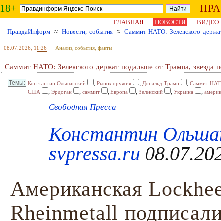
18+
ПР
ГЛАВНАЯ
НОВОСТИ
ВИДЕО
ПравдаИнформ
≈
Новости, события
≈
Саммит НАТО: Зеленского держат
08.07.2026
, 11:26
Анализ, события, факты
Саммит НАТО: Зеленского держат подальше от Трампа, звезда п
,
,
,
Константин Ольшанский
Рынок оружия
Дональд Трамп
Саммит НА
,
,
,
,
,
,
США
Эрдоган
саммит
Европа
Зеленский
Украина
амери
Свободная Пресса
Константин Ольшанс
svpressa.ru
08.07.202
Американская Lockhee
Rheinmetall подписал