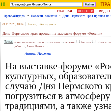
18+
ПР
ГЛАВНАЯ
НОВОСТИ
ВИДЕО
ПравдаИнформ
≈
Новости, события
≈
День Пермского края прошел на 
29.11.2023
, 10:04
Анализ, события, факты
День Пермского края прошел на выставке-форуме «Россия»
,
,
,
,
искусственный интеллект
выставка
развитие
будущее
губернатор
,
робот
Антон Немкин
Антон Немкин
На выставке-форуме «Ро
культурных, образовате
случаю Дня Пермского кр
погрузиться в атмосферу
традициями, а также узн