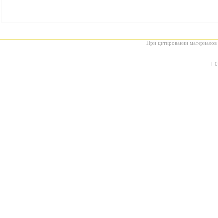
При цитировании материалов с
[
0