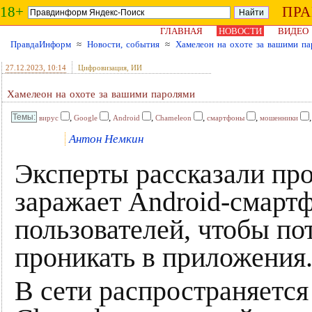
18+
ПР
ГЛАВНАЯ
НОВОСТИ
ВИДЕО
ПравдаИнформ
≈
Новости, события
≈
Хамелеон на охоте за вашими па
27.12.2023
, 10:14
Цифровизация, ИИ
Хамелеон на охоте за вашими паролями
,
,
,
,
,
вирус
Google
Android
Chameleon
смартфоны
мошенники
Антон Немкин
Эксперты рассказали про
заражает Android-смарт
пользователей, чтобы по
проникать в приложения
В сети распространяетс