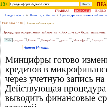
18+
ПР
ГЛАВНАЯ
НОВОСТИ
ВИДЕО
ПравдаИнформ
≈
Новости, события
≈
Процедура оформления займов на
13.06.2024
, 10:18
Анализ, события, факты
Процедура оформления займов на «Госуслугах» будет изменена
,
,
,
,
,
кредиты
Россия
Центробанк
деньги
Минцифры
Госуслуги
Антон Немкин
Минцифры готово измен
кредитов в микрофинан
через учетную запись на
Действующая процедура
выводить финансовые ср