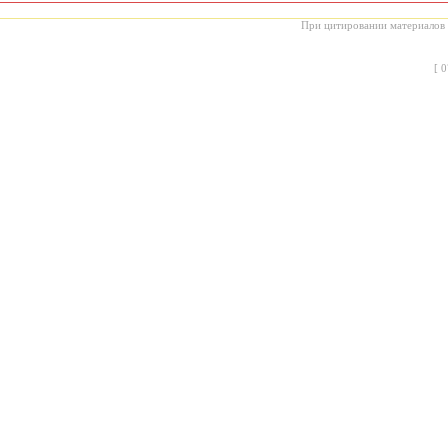
При цитировании материалов с
[
0