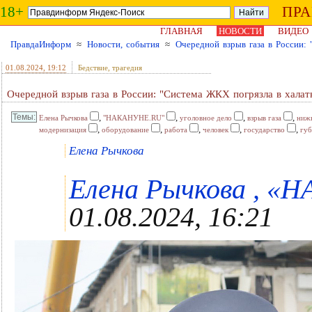
18+
ПР
ГЛАВНАЯ
НОВОСТИ
ВИДЕО
ПравдаИнформ
≈
Новости, события
≈
Очередной взрыв газа в России:
01.08.2024
, 19:12
Бедствие, трагедия
Очередной взрыв газа в России: "Система ЖКХ погрязла в халат
,
,
,
,
Елена Рычкова
"НАКАНУНЕ.RU"
уголовное дело
взрыв газа
ниж
,
,
,
,
,
модернизация
оборудование
работа
человек
государство
губ
Елена Рычкова
Елена Рычкова , «
01.08.2024, 16:21