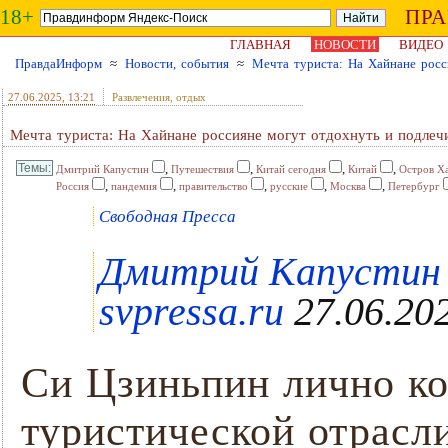
18+
ПР
ГЛАВНАЯ
НОВОСТИ
ВИДЕО
ПравдаИнформ
≈
Новости, события
≈
Мечта туриста: На Хайнане росс
27.06.2025
, 13:21
Развлечения, отдых
Мечта туриста: На Хайнане россияне могут отдохнуть и подлечи
,
,
,
,
Дмитрий Капустин
Путешествия
Китай сегодня
Китай
Остров Х
,
,
,
,
,
Россия
пандемия
правительство
русские
Москва
Петербург
Свободная Пресса
Дмитрий Капустин ,
svpressa.ru
27.06.202
Си Цзиньпин лично ко
туристической отрасл