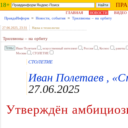
18+
ПР
ГЛАВНАЯ
НОВОСТИ
ВИДЕО
ПравдаИнформ
≈
Новости, события
≈
Триллионы – на орбиту
27.06.2025
, 23:31
Наука и технологии
Триллионы – на орбиту
,
,
,
,
Иван Полетаев
искусственный интеллект
Россия
Космос
ракеты
,
Москва
СТОЛЕТИЕ
СТОЛЕТИЕ
Иван Полетаев , «Ст
27.06.2025
Утверждён амбициоз