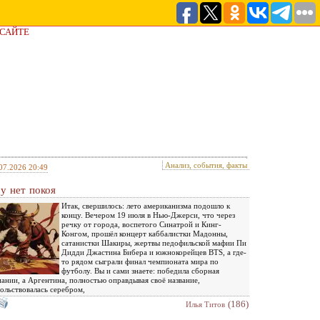
 САЙТЕ
Анализ, события, факты
07.2026 20:49
у нет покоя
Итак, свершилось: лето американизма подошло к
концу. Вечером 19 июля в Нью-Джерси, что через
речку от города, воспетого Синатрой и Кинг-
Конгом, прошёл концерт каббалистки Мадонны,
сатанистки Шакиры, жертвы педофильской мафии Пи
Дидди Джастина Бибера и южнокорейцев BTS, а где-
то рядом сыграли финал чемпионата мира по
футболу. Вы и сами знаете: победила сборная
ании, а Аргентина, полностью оправдывая своё название,
ольствовалась серебром,
(186)
Илья Титов