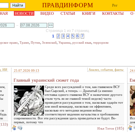
ПРАВДИНФОРМ
Рег
НАЯ
НОВОСТИ
ВИДЕО
СТАТЬИ
КНИГИ
КОНТАКТЫ
О
–
Страница 1 из 7 страниц.
1
2
3
4
5
6
7
,
,
,
,
,
,
орское право
Трамп
Путин
Зеленский
Украина
русский язык
терроризм
я, ИИ
Анализ, события, факты
25.07.2026 09:13
24.
Главный украинский сюжет года
Ем
чем,
Среди всех рассуждений о том, как главкомом ВСУ
ых
был Сырский, а теперь — Драпатый (а именно
есы
отставка одного главкома ВСУ и назначение другого
бы
стали чуть ли не главной темой недели) часто
приводятся рассуждения о том, насколько одарён тот
или иной командир, насколько он эффективен,
 за
насколько его методики ведения войны
ибудь
соответствуют видению начальства и требованиям
ли
современности. Все эти рассуждения здесь приводиться не будут. Во-
Исп
первых, потому что
дов
(133)
(185)
Илья Титов