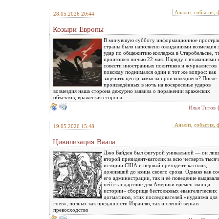
Анализ, события, 
28.05.2026 20:44
Козыри Европы
В минувшую субботу информационное простра
страны было наполнено ожиданиями возмездия 
удар по общежитию колледжа в Старобельске, ч
произошёл ночью 22 мая. Наряду с взываниями 
совести иностранных политиков и журналистов
повсюду поднимался один и тот же вопрос: как
зацепить центр замысла произошедшего? После
произведённых в ночь на воскресенье ударов
возмездия наша сторона дежурно заявила о поражении вражеских
объектов, вражеская сторона
Илья Титов
Анализ, события, 
19.05.2026 15:48
Цивилизация Ваала
Джо Байден был фигурой уникальной — он лиш
второй президент-католик за всю четверть тысяч
истории США и первый президент-католик,
доживший до конца своего срока. Однако как со
его администрации, так и её поведение выдавали
ней стандартное для Америки времён «конца
истории» сборище бестолковых евангелических
догматиков, этих последователей «иудаизма для
гоев», полных как преданности Израилю, так и слепой веры в
превосходство