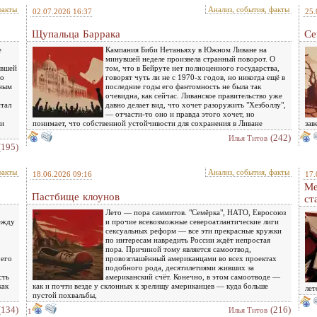
факты
Анализ, события, факты
02.07.2026 16:37
25.
Щупальца Баррака
Се
е
Кампания Биби Нетаньяху в Южном Ливане на
минувшей неделе произвела странный поворот. О
евшей
том, что в Бейруте нет полноценного государства,
по
говорят чуть ли не с 1970-х годов, но никогда ещё в
бным
последние годы его фантомность не была так
очевидна, как сейчас. Ливанское правительство уже
стал
давно делает вид, что хочет разоружить "Хезболлу",
— отчасти-то оно и правда этого хочет, но
 и
понимает, что собственной устойчивости для сохранения в Ливане
зав
(242)
Илья Титов
(195)
факты
Анализ, события, факты
18.06.2026 09:16
17.
Ме
Пастбище клоунов
ст
Лето — пора саммитов. "Семёрка", НАТО, Евросоюз
ежду
и прочие всевозможные североатлантические лиги
сексуальных реформ — все эти прекрасные кружки
по интересам навредить России ждёт непростая
пора. Причиной тому является самоотвод,
чего
провозглашённый американцами во всех проектах
подобного рода, десятилетиями живших за
сть
американский счёт. Конечно, в этом самоотводе —
как
как и почти везде у склонных к зрелищу американцев — куда больше
лет
пустой похвальбы,
(134)
(216)
Илья Титов
1