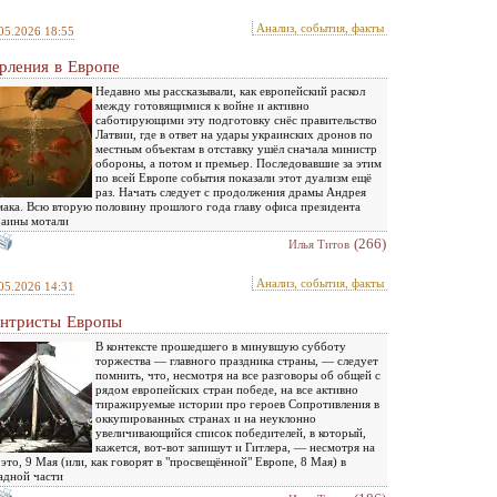
Анализ, события, факты
05.2026 18:55
рления в Европе
Недавно мы рассказывали, как европейский раскол
между готовящимися к войне и активно
саботирующими эту подготовку снёс правительство
Латвии, где в ответ на удары украинских дронов по
местным объектам в отставку ушёл сначала министр
обороны, а потом и премьер. Последовавшие за этим
по всей Европе события показали этот дуализм ещё
раз. Начать следует с продолжения драмы Андрея
ака. Всю вторую половину прошлого года главу офиса президента
аины мотали
(266)
Илья Титов
Анализ, события, факты
05.2026 14:31
нтристы Европы
В контексте прошедшего в минувшую субботу
торжества — главного праздника страны, — следует
помнить, что, несмотря на все разговоры об общей с
рядом европейских стран победе, на все активно
тиражируемые истории про героев Сопротивления в
оккупированных странах и на неуклонно
увеличивающийся список победителей, в который,
кажется, вот-вот запишут и Гитлера, — несмотря на
 это, 9 Мая (или, как говорят в "просвещённой" Европе, 8 Мая) в
адной части