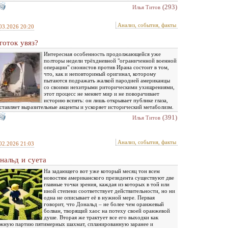
(293)
Илья Титов
Анализ, события, факты
03.2026 20:20
готок увяз?
Интересная особенность продолжающейся уже
полторы недели трёхдневной "ограниченной военной
операции" сионистов против Ирана состоит в том,
что, как и неповторимый оригинал, которому
пытаются подражать жалкой пародией американцы
со своими нехитрыми риторическими ухищрениями,
этот процесс не меняет мир и не поворачивает
историю вспять: он лишь открывает публике глаза,
ставляет выразительные акценты и ускоряет исторический метаболизм.
(391)
Илья Титов
Анализ, события, факты
02.2026 21:03
нальд и суета
На задающего вот уже который месяц тон всем
новостям американского президента существуют две
главные точки зрения, каждая из которых в той или
иной степени соответствует действительности, но ни
одна не описывает её в нужной мере. Первая
говорит, что Дональд – не более чем оранжевый
болван, творящий хаос на потеху своей оранжевой
душе. Вторая же трактует все его выходки как
жную партию пятимерных шахмат, спланированную заранее и