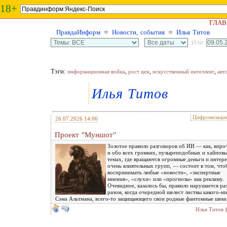
18+
ГЛАВ
ПравдаИнформ
≈
Новости, события
≈
Илья Титов
Или:
Тэги:
,
,
,
информационная война
рост цен
искусственный интеллект
авт
Илья Титов
Цифровизаци
26.07.2026 14:06
Проект "Муншот"
Золотое правило разговоров об ИИ — как, впро
и обо всех громких, пузыреподобных и хайпов
темах, где вращаются огромные деньги и интер
очень влиятельных групп, — состоит в том, что
воспринимать любые «новости», «экспертные
мнения», «слухи» или «прогнозы» как рекламу.
Очевидное, казалось бы, правило нарушается раз
разом, когда очередной шелест листвы какого-н
Сэма Альтмана, всего-то защищающего свои родные фантомные шеке
Илья Титов