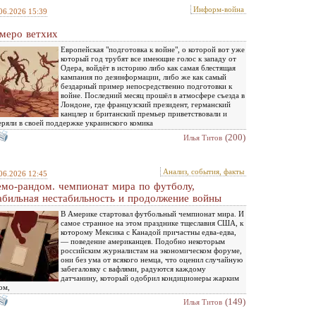
Информ-война
06.2026 15:39
меро ветхих
Европейская "подготовка к войне", о которой вот уже
который год трубят все имеющие голос к западу от
Одера, войдёт в историю либо как самая блестящая
кампания по дезинформации, либо же как самый
бездарный пример непосредственно подготовки к
войне. Последний месяц прошёл в атмосфере съезда в
Лондоне, где французский президент, германский
канцлер и британский премьер приветствовали и
еряли в своей поддержке украинского комика
(200)
Илья Титов
Анализ, события, факты
06.2026 12:45
мо-рандом. чемпионат мира по футболу,
абильная нестабильность и продолжение войны
В Америке стартовал футбольный чемпионат мира. И
самое странное на этом празднике тщеславия США, к
которому Мексика с Канадой причастны едва-едва,
— поведение американцев. Подобно некоторым
российским журналистам на экономическом форуме,
они без ума от всякого немца, что оценил случайную
забегаловку с вафлями, радуются каждому
датчанину, который одобрил кондиционеры жарким
ом,
(149)
Илья Титов