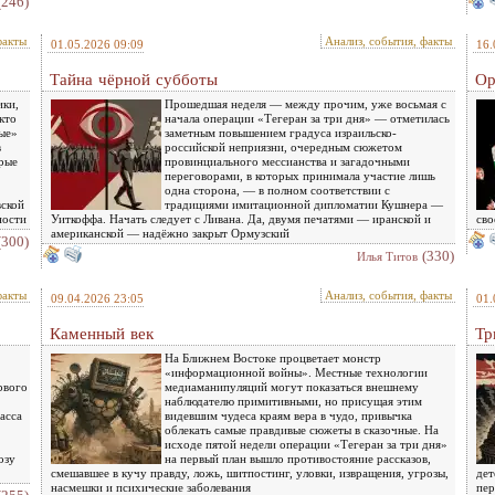
(246)
факты
Анализ, события, факты
01.05.2026 09:09
16.
Тайна чёрной субботы
Ор
ики,
Прошедшая неделя — между прочим, уже восьмая с
кто
начала операции «Тегеран за три дня» — отметилась
ные»
заметным повышением градуса израильско-
в
российской неприязни, очередным сюжетом
орые
провинциального мессианства и загадочными
переговорами, в которых принимала участие лишь
одна сторона, — в полном соответствии с
вской
традициями имитационной дипломатии Кушнера —
ности
Уиткоффа. Начать следует с Ливана. Да, двумя печатями — иранской и
сво
американской — надёжно закрыт Ормузский
(300)
(330)
Илья Титов
факты
Анализ, события, факты
09.04.2026 23:05
01.
Каменный век
Тр
На Ближнем Востоке процветает монстр
«информационной войны». Местные технологии
рвого
медиаманипуляций могут показаться внешнему
наблюдателю примитивными, но присущая этим
асса
видевшим чудеса краям вера в чудо, привычка
облекать самые правдивые сюжеты в сказочные. На
исходе пятой недели операции «Тегеран за три дня»
озу
на первый план вышло противостояние рассказов,
смешавшее в кучу правду, ложь, шитпостинг, уловки, извращения, угрозы,
дет
насмешки и психические заболевания
пер