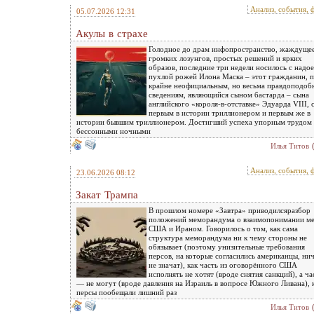
Анализ, события, 
05.07.2026 12:31
Акулы в страхе
Голодное до драм инфопространство, жаждуще
громких лозунгов, простых решений и ярких
образов, последние три недели носилось с надо
пухлой рожей Илона Маска – этот гражданин, 
крайне неофициальным, но весьма правдоподо
сведениям, являющийся сыном бастарда – сына
английского «короля-в-отставке» Эдуарда VIII, 
первым в истории триллионером и первым же в
истории бывшим триллионером. Достигший успеха упорным трудом
бессонными ночными
Илья Титов
Анализ, события, 
23.06.2026 08:12
Закат Трампа
В прошлом номере «Завтра» приводилсяразбор
положений меморандума о взаимопонимании м
США и Ираном. Говорилось о том, как сама
структура меморандума ни к чему стороны не
обязывает (поэтому унизительные требования
персов, на которые согласились американцы, ни
не значат), как часть из оговорённого США
исполнять не хотят (вроде снятия санкций), а ча
— не могут (вроде давления на Израиль в вопросе Южного Ливана), 
персы пообещали лишний раз
Илья Титов