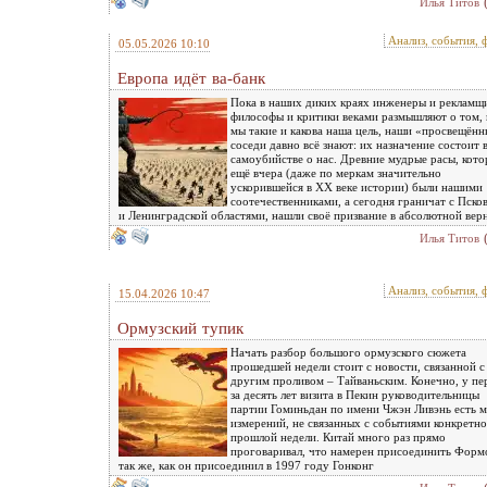
Илья Титов
Анализ, события, 
05.05.2026 10:10
Европа идёт ва-банк
Пока в наших диких краях инженеры и рекламщ
философы и критики веками размышляют о том, 
мы такие и какова наша цель, наши «просвещён
соседи давно всё знают: их назначение состоит 
самоубийстве о нас. Древние мудрые расы, кот
ещё вчера (даже по меркам значительно
ускорившейся в XX веке истории) были нашими
соотечественниками, а сегодня граничат с Пско
и Ленинградской областями, нашли своё призвание в абсолютной вер
Илья Титов
Анализ, события, 
15.04.2026 10:47
Ормузский тупик
Начать разбор большого ормузского сюжета
прошедшей недели стоит с новости, связанной с
другим проливом – Тайваньским. Конечно, у пе
за десять лет визита в Пекин руководительницы
партии Гоминьдан по имени Чжэн Ливэнь есть м
измерений, не связанных с событиями конкретно
прошлой недели. Китай много раз прямо
проговаривал, что намерен присоединить Форм
так же, как он присоединил в 1997 году Гонконг