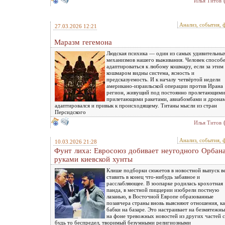
Илья Титов
Анализ, события, 
27.03.2026 12:21
Маразм гегемона
Людская психика — один из самых удивительны
механизмов нашего выживания. Человек способ
адаптироваться к любому кошмару, если за этим
кошмаром видны система, ясность и
предсказуемость. И к началу четвёртой недели
американо-израильской операции против Ирана
регион, живущий под постоянно пролетающими
прилетающими ракетами, авиабомбами и дрона
адаптировался и привык к происходящему. Титаны мысли из стран
Персидского
Илья Титов
Анализ, события, 
10.03.2026 21:28
Фунт лиха: Евросоюз добивает неугодного Орбан
руками киевской хунты
Клише подборки сюжетов в новостной выпуск в
ставить в конец что-нибудь забавное и
расслабляющее. В зоопарке родилась крохотная
панда, в местной пиццерии изобрели постную
лазанью, в Восточной Европе образованные
позавчера страны вновь выясняют отношения, ка
бабки на базаре. Это настраивает на безмятежны
на фоне тревожных новостей из других частей с
будь то беспредел, творимый безумными религиозными