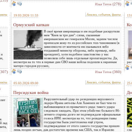
(255)
(278)
Илья Титов
факты
Анализ, события, факты
19.03.2026 11:33
13.
Ормузский капкан
Ко
х
В своё время американцы и им подобные раскрутили
ен
мем "Киев за три дня": слова, сказанные
американским же генералом Милли, задним числом
приписали кому-то из российских топ-чиновников (в
зависимости от контекста им оказывался либо
тогдашний министр обороны, либо премьер, либо
 и
президент), хотя подобное хвастовство у нас
ми,
позволяли себе лишь отдельные пропагандисты. Да,
несмотря на то что в первые дни СВО наши войска подошли к окраинам
рас
матери городов русских,
(307)
(360)
Илья Титов
факты
Анализ, события, факты
05.03.2026 09:00
25.
а
Персидская война
До
Разрушительный удар по резиденции верховного
елит
лидера Ирана аятоллы Али Хаменеи не был чем-то
выбивающимся из привычного ряда: такого удара
следовало ожидать. При этом убийство больного 86-
летнего старика долго не подтверждали официальные
голоса ИРИ: несмотря на то, что резиденция главы
к
государства была уничтожена ещё утром,
й лад
подтверждение от этого самого государства пришло
вета,
лишь поздно ночью, дав достаточно времени как США, так и Израилю
сло