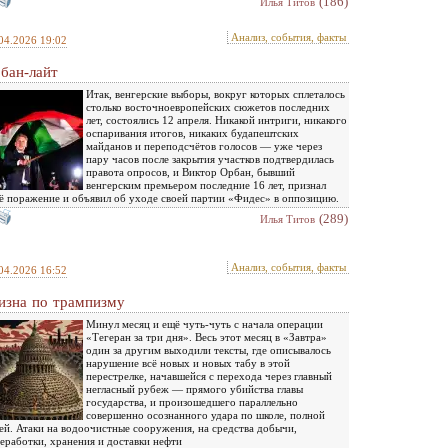
(186)
Илья Титов
Анализ, события, факты
04.2026 19:02
бан-лайт
Итак, венгерские выборы, вокруг которых сплеталось
столько восточноевропейских сюжетов последних
лет, состоялись 12 апреля. Никакой интриги, никакого
оспаривания итогов, никаких будапештских
майданов и переподсчётов голосов — уже через
пару часов после закрытия участков подтвердилась
правота опросов, и Виктор Орбан, бывший
венгерским премьером последние 16 лет, признал
ё поражение и объявил об уходе своей партии «Фидес» в оппозицию.
(289)
Илья Титов
Анализ, события, факты
04.2026 16:52
изна по трампизму
Минул месяц и ещё чуть-чуть с начала операции
«Тегеран за три дня». Весь этот месяц в «Завтра»
один за другим выходили тексты, где описывалось
нарушение всё новых и новых табу в этой
перестрелке, начавшейся с перехода через главный
негласный рубеж — прямого убийства главы
государства, и произошедшего параллельно
совершенно осознанного удара по школе, полной
ей. Атаки на водоочистные сооружения, на средства добычи,
еработки, хранения и доставки нефти