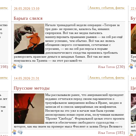
факты
Анализ, события, факты
26.05.2026 13:10
22.
Барыга слился
Бу
нство
Начало тринадцатой недели операции «Тегеран за
за
три дня» не принесло, казалось бы, никаких
то
сюрпризов. Всё так же медиа пытались
к
манипулировать прыжками рынков — на сей раз ещё
менее успешно, чем обычно. Всё так же лились
обещания скорого соглашения, сочетаемые с
угрозами, — но на сей раз персы в порыве
дипломатического ехидства принялись требовать
разморозить иранские деньги в западных банках. Всё так же вяло
Ерм
покушались на Трампа — на этот раз какой-то
Укр
(198)
(230)
Илья Титов
факты
Анализ, события, факты
14.05.2026 21:31
14.
Прусские методы
Це
ь
Мы рассказывали ранее, что американский президент
и лет
недавно отчитался перед своим парламентом о
триумфальном завершении войны в Иране, заодно и
став
записав её в список завершённых им конфликтов.
 в
Несмотря на это уже в начале мая была громко
анонсирована новая серия атак, получившая название
"Проект "Свобода". Формальной целью этого проекта
является обеспечение свободного судоходства —
которое, как мы знаем на примере мыса Фиолент и залива Петра Великого
всё
зап
(185)
Илья Титов