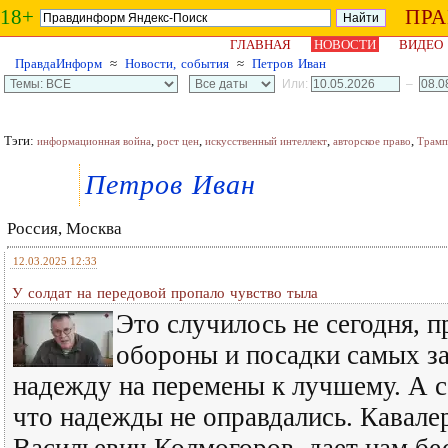
18+
ПР
ГЛАВНАЯ
НОВОСТИ
ВИДЕО
ПравдаИнформ
≈
Новости, события
≈
Петров Иван
Или:
–
Тэги:
,
,
,
,
информационная война
рост цен
искусственный интеллект
авторское право
Трамп
Петров Иван
Россия, Москва
12.03.2025 12:33
У солдат на передовой пропало чувство тыла
Это случилось не сегодня, 
обороны и посадки самых з
надежду на перемены к лучшему. А с
что надежды не оправдались. Кавал