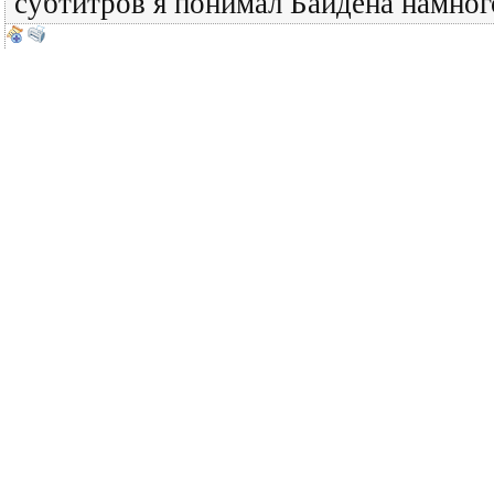
субтитров я понимал Байдена намног