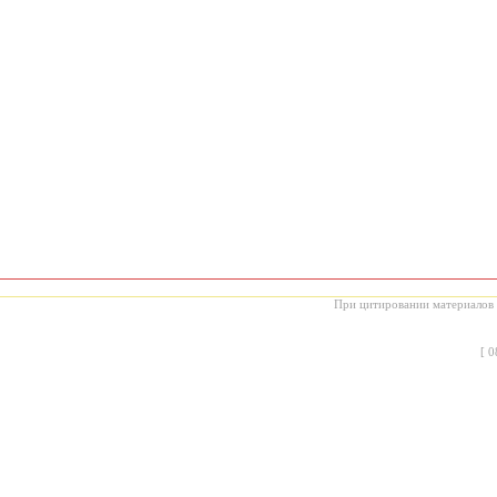
При цитировании материалов с
[
0