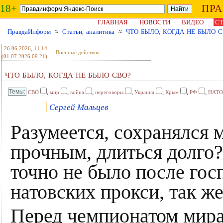
18+
ПР
ГЛАВНАЯ
НОВОСТИ
ВИДЕО
СТ
ПравдаИнформ
≈
Статьи, аналитика
≈
ЧТО БЫЛО, КОГДА НЕ БЫЛО С
26.06.2026
, 11:14
Военные действия
(01.07.2026 09:21)
ЧТО БЫЛО, КОГДА НЕ БЫЛО СВО?
,
,
,
,
,
,
,
СВО
мир
война
переговоры
Украина
Крым
РФ
НАТО
Сергей Мальцев
Разумеется, сохранялся 
прочным, длиться долго?
точно не было после гос
натовских прокси, так же 
Перед чемпионатом мира